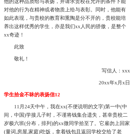
他的这种品质给与表扬，并请求贵校在允许的条件下能
对他的行为在精神或者物质上给与表彰。同时，他能有
如此表现，与贵校的教育和熏陶是分不开的，贵校能培
养出这样优秀的学生，亦是我们xx人民的骄傲，是整个
xx奇迹！
此致
敬礼！
写信人：xxx
20xx年x月x日
学生拾金不昧的表扬信12
11月24天中午，我在xx(不便说明的文字)第一中(中
间，中国)学接儿子时，不谨将钱集合遗失，甚幸贵校二
岁极六班(分布，排列)的xx微同学拾至了。它雇勿上回家
(量词,房屋,家庭)吃饭，拿着钱包且返回学校交给了老