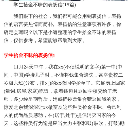
学生拾金不昧的表扬信(15篇)
我们眼下的社会，我们都可能会用到表扬信，表扬
信的语言要热情而简朴。表扬信的注意事项有许多，你
确定会写吗？以下是小编整理的学生拾金不昧的表扬
信，仅供参考，希望能够帮助到大家。
学生拾金不昧的表扬信1
11月24天中午，我在xx(不便说明的文字)第一中(中
间，中国)学接儿子时，不谨将钱集合遗失，甚幸贵校二
岁极六班(分布，排列)的xx微同学拾至了。它雇勿上回家
(量词,房屋,家庭)吃饭，拿着钱包且返回学校交给了老
师，多少经星期哲后，廵戒把钞票集合赠返回我的家，
惊爱之余我深深让xx微室友这些种类捡金不昧、舎己利
人的优尚品质感动，在(居于,处于)提倡消灭国家的今
天，这些种类行为逾是应当大力主张和鼓(鼓吹，打鼓)励