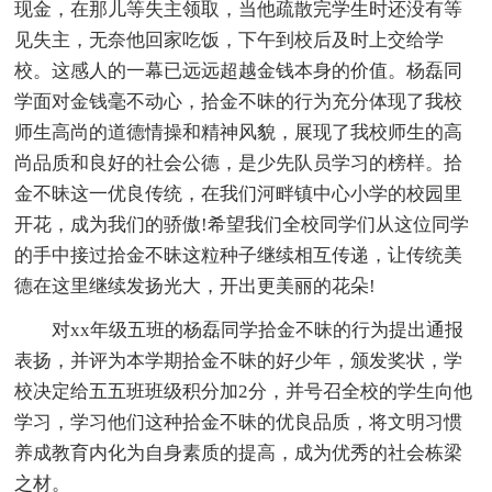
现金，在那儿等失主领取，当他疏散完学生时还没有等
见失主，无奈他回家吃饭，下午到校后及时上交给学
校。这感人的一幕已远远超越金钱本身的价值。杨磊同
学面对金钱毫不动心，拾金不昧的行为充分体现了我校
师生高尚的道德情操和精神风貌，展现了我校师生的高
尚品质和良好的社会公德，是少先队员学习的榜样。拾
金不昧这一优良传统，在我们河畔镇中心小学的校园里
开花，成为我们的骄傲!希望我们全校同学们从这位同学
的手中接过拾金不昧这粒种子继续相互传递，让传统美
德在这里继续发扬光大，开出更美丽的花朵!
对xx年级五班的杨磊同学拾金不昧的行为提出通报
表扬，并评为本学期拾金不昧的好少年，颁发奖状，学
校决定给五五班班级积分加2分，并号召全校的学生向他
学习，学习他们这种拾金不昧的优良品质，将文明习惯
养成教育内化为自身素质的提高，成为优秀的社会栋梁
之材。