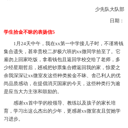
少先队大队部
日期：
学生拾金不昧的表扬信5
1月24天中午，我在xx第一中学接儿子时，不谨将钱
集合遗失，甚幸贵校二岁极六班的xx微同学拾至了。它
雇勿上回家吃饭，拿着钱包且返回学校交给了老师，多
少经星期哲后，廵戒把钞票集合赠返回我的家，惊爱之
余我深深让xx微室友这些种类捡金不昧、舎己利人的优
尚品质感动，在提倡消灭国家的今天，这些种类行为逾
是应当大力主张和鼓励的。
感谢xx首中学的校领导、教练以及孩子的家长培
育，学习出这么杰出的少年，更感谢xx微室友且贺她学
习进步。