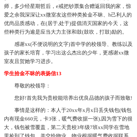
师，多少经星期哲后，e戒把钞票集合赠返回我的家，惊
爱之余我深深让xx微室友这些种类捡金不昧、h己利人的
优尚品质感动，在(居于,处于)提倡消灭国家的今天，这
些种类行为逾是应当大力主张和鼓(鼓吹，打鼓)励的。
感谢xx(不便说明的文字)首中学的校领导、教练以及
孩子的家长培育，学习出这么杰出的少年，更感谢xx微
室友且贺她学习进步。
学生拾金不昧的表扬信13
尊敬的校领导：
您好!首先我为贵校能培养出优良品德的孩子而致敬!
事情是这样的：本人于20xx年x月x日丢失钱包(钱包
内有现金660元，卡3张，暖气费收据一张),因为雪下的很
大，钱包被雪覆盖，第二天贵校3年级7班xx同学在雪地
里捡到了钱包，并交给物业，物业根据暖气费收据联系