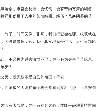
人世沧桑，谁都会彷徨，会忧伤，会有苦雨寒箫的幽怨，
们挥霍那份属于人生的苦辣酸甜。经历了风寒阴霾的苦
苦一阵子，时间又像一张网，我们把它撒在哪。收获就在
苦；奔波是快乐，它让我们真实地感受生活；人生最精彩
安！
拣起。不必再为过去悔恨不已，更不必为失去苦苦叹息。
。早安！
为公民，我无权不爱自己的祖国！早安！
会，而消极的人则在每个机会都看到某种忧患。（早安句
，才会有大气度，才会有宽容之心，才能平静地看待世间