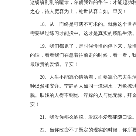
这纷纷乱乱的喧嚣，尔虞我诈的争斗；才能超功
之心，待人宽容为上，处世从容自如。早安！
18、从一而终是可遇不可求的。就像这个世
需要经过练习才能投中。这才是真实的残酷生活
19、我们都累了，是时候慢慢的停下来，放
的话，看看我们在急着往前走的时候，看一看，
最珍贵的爱情。早安！
20、人生不能靠心情活着，而要靠心态去生
种淡然和安详。宁静的人如同一潭湖水，万象掠
脱。肤浅的人得不到她，浮躁的人与她无缘，拜
安！
21、我没你那么洒脱，爱或不爱都能随口说
22、当你改变不了既定的现实的时候，你所