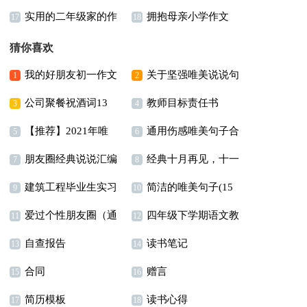
实用的二年级家的作
拥抱母亲小学作文
300字合集五篇
文汇总9篇
17
18
文合集6篇
猜你喜欢
我的好朋友初一作文
关于坚强唯美说说句
1
2
公司聚餐祝酒词13
教师目标责任书
(15篇)
子（精选60句）
3
4
【推荐】2021年唯
通用伤感唯美句子合
篇
5
6
朋友圈经典说说汇编
经典十月再见，十一
美的句子集合36条
集78句
7
8
建筑工程毕业生实习
简洁的唯美句子(15
15篇
月你好语录座右铭（精
9
10
爱过个性朋友圈（通
四年级下学期语文教
报告5篇
篇)
11
选100句）
12
自查报告
读书笔记
用40句）
学计划汇总5篇
13
14
合同
赠言
15
16
简历模板
读书心得
17
18