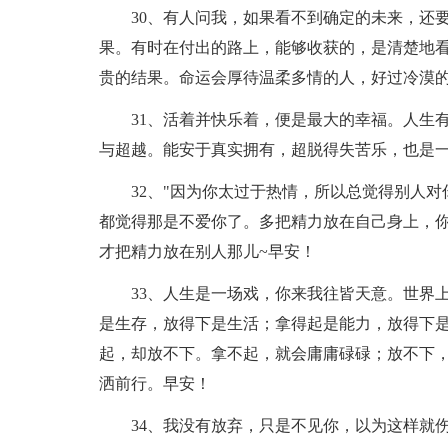
30、有人问我，如果看不到确定的未来，还
果。有时在付出的路上，能够收获的，是清楚地
贵的结果。命运会厚待温柔多情的人，好过冷漠
31、活着并快乐着，便是最大的幸福。人生
与超越。能安于真实拥有，超脱得失苦乐，也是
32、"因为你太过于热情，所以总觉得别人
都觉得那是不爱你了。多把精力放在自己身上，你
才把精力放在别人那儿~早安！
33、人生是一场戏，你来我往皆天意。世界
是生存，放得下是生活；拿得起是能力，放得下
起，却放不下。拿不起，就会庸庸碌碌；放不下
洒前行。早安！
34、我没有放弃，只是不见你，以为这样就