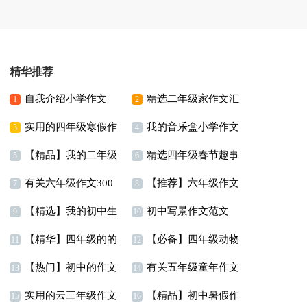
精华推荐
自我介绍小学作文
精选二年级家作文汇
1
2
实用的四年级寒假作
我的音乐盒小学作文
15篇
编八篇
3
4
【精品】我的二年级
精选四年级春节趣事
文四篇
5
6
有关六年级作文300
【推荐】六年级作文
作文300字集合九篇
作文合集10篇
7
8
【精选】我的初中生
初中写景作文范文
字集锦9篇
集合7篇
9
10
【精华】四年级的的
【必备】四年级动物
活作文汇总六篇
11
12
【热门】初中的作文
有关五年级童年作文
暑假作文四篇
作文汇总五篇
13
14
实用的云三年级作文
【精品】初中暑假作
300字合集十篇
合集8篇
15
16