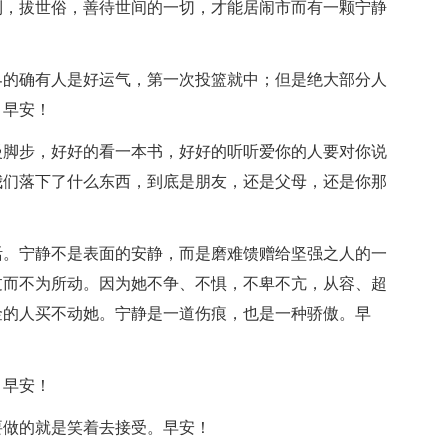
利，拔世俗，善待世间的一切，才能居闹市而有一颗宁静
界的确有人是好运气，第一次投篮就中；但是绝大部分人
。早安！
慢脚步，好好的看一本书，好好的听听爱你的人要对你说
我们落下了什么东西，到底是朋友，还是父母，还是你那
活。宁静不是表面的安静，而是磨难馈赠给坚强之人的一
过而不为所动。因为她不争、不惧，不卑不亢，从容、超
金的人买不动她。宁静是一道伤痕，也是一种骄傲。早
。早安！
要做的就是笑着去接受。早安！