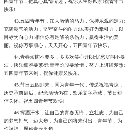
四青年节，把真心真情传递，祝你人生好风景!祝青年节
快乐!
43.五四青年节，加大激情的马力，保持乐观的定力;
充满朝气的活力，坚守奋斗的耐力;以美好为牵引力，以
目标为向心力;相信你有足够的杀伤力，赢得生活的美
丽。祝你万事顺心，天天开心，五四青年节快乐。
44.青春烦恼不要多，多多欢笑心开朗;忧愁沉闷不要
沾，快乐细胞要繁衍;青年阶段要珍惜，努力上进续梦想;
五四青年节来到，祝你健康又快乐。
45.节日五四到来，同为青年一代，传递祝福青睐，
历史承前启后，纪念活动仍在，欢乐文字承载，节日短
信关怀。祝五四青年节欢快!
46.挥洒汗水，让自己的青春无悔，立壮志，为自己
的梦想打气，迈大步，为自己的将来付出，青年节，为
你祝福，愿你青云平步。