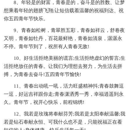
8、年轻是的财富，青春是的，奋斗是的胜数、让梦
想乘着年轻的翅膀飞翔;让短信载着温馨的祝福到达、祝
你五四青年节快乐。
9、青春如松树，青翠胜五彩，青春如祥云，舒卷夜
又明，青春如牡丹，百花最鲜艳，青春如清泉，潺潺永
不停。青年节到了，祝所有人青春无敌!
10、好生活拒绝美丽的谎言;生活拒绝虚幻的誓言;生
活拒绝放任的青春。让我们为理想去努力，为生活去拼
搏，为青春去奋斗!五四青年节愉快!
11、青春出动吼一吼，活力旺盛精神抖;青春鼓舞逗
一逗，好运吉祥跟你走;青春潇洒秀一秀，幸福逍遥到永
久。青年节，祝开心快乐，前程锦绣!
12、我若是玫瑰将奉献芬芳;我若是太阳奉献温馨;我
若是钻石奉献永恒、可我什么也不是，只能祝福正在看