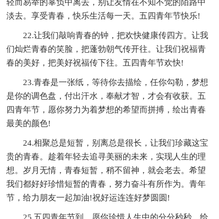
轻而易举的辜负中离去，别让友情在不知不觉的陌路中
淡去。享受青春，快乐生活每一天。五四青年节快乐!
22.让我们敲响青春的钟，把欢快健康传四方。让我
们灿烂青春的笑脸，把蓬勃朝气传开往。让我们祝福青
春的美好，把美好祝福传下往。五四青年节欢快!
23.青春是一张纸，等待你去描绘，任你勾勒，梦想
是你的调色盘，付出汗水，奉献才智，才会有收获。五
四青年节，愿你努力为着梦想的希望而拼搏，绘出青春
最美的颜色!
24.相聚总是短暂，别离总是很长，让我们珍藏这宝
贵的青春。趁着年轻去追寻美丽的未来，实现人生的理
想。岁月无情，青春短暂，稍不留神，就会老去。希望
我们都好好珍惜短暂的青春，努力奋斗有所作为。青年
节，给力朋友一起加油!祝好运连连好梦圆圆!
25.五四青年节到，愿你珍惜人生中的分分秒秒，给