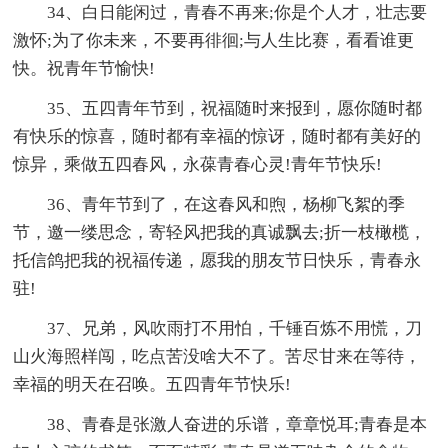
34、白日能闲过，青春不再来;你是个人才，壮志要
激怀;为了你未来，不要再徘徊;与人生比赛，看看谁更
快。祝青年节愉快!
35、五四青年节到，祝福随时来报到，愿你随时都
有快乐的惊喜，随时都有幸福的惊讶，随时都有美好的
惊异，乘做五四春风，永葆青春心灵!青年节快乐!
36、青年节到了，在这春风和煦，杨柳飞絮的季
节，邀一缕思念，寄轻风把我的真诚飘去;折一枝橄榄，
托信鸽把我的祝福传递，愿我的朋友节日快乐，青春永
驻!
37、兄弟，风吹雨打不用怕，千锤百炼不用慌，刀
山火海照样闯，吃点苦没啥大不了。苦尽甘来在等待，
幸福的明天在召唤。五四青年节快乐!
38、青春是张激人奋进的乐谱，章章悦耳;青春是本