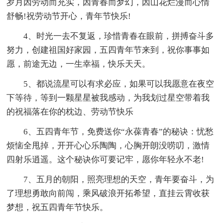
岁月因劳动而充实，因青春而梦幻，因山花烂漫而心情
舒畅!祝劳动节开心，青年节快乐!
4、时光一去不复返，珍惜青春在眼前，拼搏奋斗多
努力，创建祖国好家园，五四青年节来到，祝你事事如
愿，前途无边，一生幸福，快乐天天。
5、都说流星可以有求必应，如果可以我愿意在夜空
下等待，等到一颗星星被我感动，为我划过星空带着我
的祝福落在你的枕边、劳动节快乐
6、五四青年节，免费送你“永葆青春”的秘诀：忧愁
烦恼全甩掉，开开心心乐陶陶，心胸开朗没唠叨，激情
四射乐逍遥。这个秘诀你可要记牢，愿你年轻永不老!
7、五月的朝阳，照亮理想的天空，青年要奋斗，为
了理想勇敢向前闯，乘风破浪开拓希望，直挂云霄收获
梦想，祝五四青年节快乐。