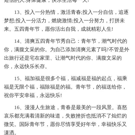
短信的人:身体健康，快乐生活每一天!
13、投入一分热情，激活青春;投入一分自信，追逐
梦想;投入一分活力，燃烧激情;投入一分努力，打拼未
来。五四青年节，愿你活出自我，成就精彩人生!
14、清爽五四青年节秀自己：青年节，潮气时代的
你，满腹文采的你。为自己添加清爽元素了吗?不管是外
出旅行还是宅在家里、让潮气时代的你、满腹文采的
你，永远快乐长存。
15、福加福是很多个福，福减福是福的起点，福乘
福是无限个福，福除福是的福。青年节，的福送给你，
祝你平安幸福，永远快乐!
16、漫漫人生旅途，青春是最美的一段风景。喜怒
哀乐都充满着清新的味道，失败挫折也抵消不了灿烂的
微笑。国际青年节，愿你尽情享受好年华，幸福快乐又
潇洒。