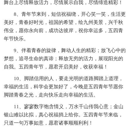
舞台上尽情释放活力，尽情展示自我，尽情缔造精彩！
8、青年节来到，短信祝福绕，开心笑一笑，生活更
美好，青春好时光，祖国的希望，绘九州美景，兴千秋
伟业，愿你永向前，成功达彼岸，祝你幸运多，五四青
年节快乐。
9、伴着青春的旋律，舞动人生的精彩；放飞心中的
梦想，追寻生命的真谛；释放无穷的活力，展现阳光的
自我。五四青年节，愿君开启美好，收获幸福！
10、脚踏信用的人，要走光明的道路脚踏上道理，
幸福的生活，科学会更加好了，今晚是五四青年节愿你
脚踏青春之光，走向快乐走向幸福的生活。
11、寥寥数字饱含情义，万水千山传我心意；金山
银山难以比拟，真心祝福捎上给你。五四青年节来临，
只道一句万事如意，愿君诸事顺顺利利！