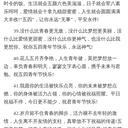
时令的饭。生活就会五颜六色美滋滋，日子就会荤八素
乐呵呵，爱情就会十拿九稳甜蜜蜜，人生就会圆圆满满
大丰收!“五四”，让你永远“无事”，平安永伴!
39.没什么比青春更无敌，没什么比梦想更美丽，没
什么比爱情更甜蜜，没什么比你更神气，也没什么比我
更想你。祝你五四青年节快乐，永远神气!
40.花儿五月齐争艳，人生青年健，莫把梦想放一
边，辜负青春和明天，寥寥文字表心愿，携手未来与君
勉。祝五四青年节快乐!
41.我愿你的生活被快乐点亮，你的未来被梦想点
燃，你的身体被活力占领，你的心情被祝福照耀。平日
祝福不停，今日更不能少，祝君青年节快乐!
42.岁月留不住青春的脚步，活力褪不去年轻的激
情，人生离不开友情的支柱，真挚放不下祝福的传递!五