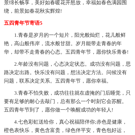
景绵长畅享，美好如春暖花开怒放，幸福如春色满园围
绕，前景如春花秋实辉煌!
五四青年节寄语5
1.青春是岁月的一个短片，阳光般灿烂，花儿般鲜
艳，高山般伟岸，流水般甘甜。岁月能带走青春的年
华，却带不走青春的心态。五四青年节，愿你快乐青春!
2.年龄没有问题，心态决定状态。成功没有问题，思
路决定出路。快乐没有问题，想法决定方法。问候没有
问题，联系决定关系。五四青年节，愿你幸福。
3.青春不怕失败，成功往往就在虚掩的门后睡觉，只
要有足够的耐心去敲门，总有那么一个时刻它会苏醒。
五四青年节到了，愿你做一个唤醒成功的年轻人!
4.七色彩虹送给你，真心祝福陪伴你;赤色是健康，
橙色表快乐，黄色含富贵，绿色伴平安，青色包好运，