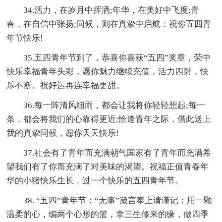
34.活力，在岁月中挥洒;年华，在美好中飞度;青
春，在自信中张扬;问候，则在真挚中启航：祝你五四青
年节快乐!
35.五四青年节到了，恭喜你喜获“五四”奖章，荣中
快乐幸福青年头彩，愿你魅力继续充值，活力四射，快
乐不断。祝好运再连幸福更甜。
36.每一阵清风细雨，都会让我将你轻轻想起;每一
条，都会将我们的心靠得更近;恰逢青年之际，借此送上
我的真挚问候，愿你天天快乐!
37.社会有了青年而充满朝气国家有了青年而充满希
望我们有了你而充满了对美味的渴望。祝福正值青春年
华的小猪快乐生长，过一个快乐的五四青年节。
38. “五四”青年节：“无事”箴言奉上请谨记：用一颗
温柔的心，编两个心形的篮，拿三生修来的缘，做四季