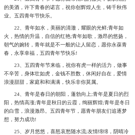
的美酒，许下青春的诺言，祝你创辉煌人生，铸千秋伟
业。五四青年节快乐。
22、青年如水，美丽的清澈，耀眼的光鲜;青年如
火，热情的升温，自信的红艳;青年如歌，激昂的悠扬，
朝气的婉转，青年就是不一般的让人留恋，愿你永葆青
春，永享幸福，五四青年节快乐!
23、五四青年节来临，祝你有虎一样的活力，做事
不辛苦，身体壮如虎，金钱不胜数，休闲好自在，爱情
浪漫甜甜，家庭和和满满，快乐非你莫属。
24、青年是春日的朝阳，蓬勃向上;青年是夏日的烈
阳，热情高涨;青年是秋日的云霞，绚丽辉煌;青年是冬日
的白雪，浪漫激昂。五四青年节，愿青年朋友们追逐梦
想，努力成功!
25、岁月悠悠，喜怒哀愁随水流;友情绵绵，阴晴冷