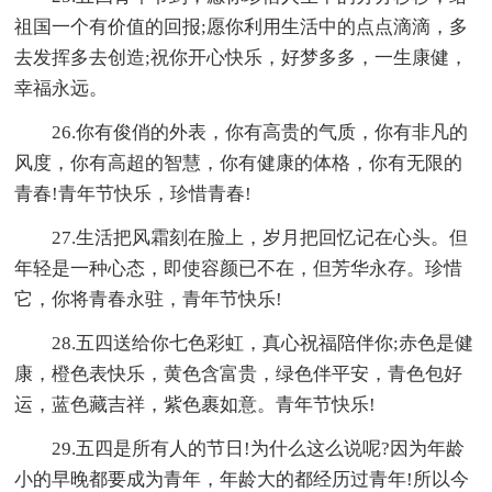
祖国一个有价值的回报;愿你利用生活中的点点滴滴，多
去发挥多去创造;祝你开心快乐，好梦多多，一生康健，
幸福永远。
26.你有俊俏的外表，你有高贵的气质，你有非凡的
风度，你有高超的智慧，你有健康的体格，你有无限的
青春!青年节快乐，珍惜青春!
27.生活把风霜刻在脸上，岁月把回忆记在心头。但
年轻是一种心态，即使容颜已不在，但芳华永存。珍惜
它，你将青春永驻，青年节快乐!
28.五四送给你七色彩虹，真心祝福陪伴你;赤色是健
康，橙色表快乐，黄色含富贵，绿色伴平安，青色包好
运，蓝色藏吉祥，紫色裹如意。青年节快乐!
29.五四是所有人的节日!为什么这么说呢?因为年龄
小的早晚都要成为青年，年龄大的都经历过青年!所以今