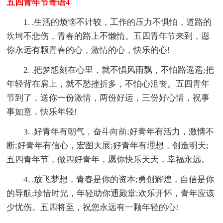
五四青年节寄语4
1. .生活的烦恼不计较，工作的压力不惧怕，道路的
坎坷不悲伤，青春的路上不懒惰。五四青年节来到，愿
你永远有颗青春的心，激情的心，快乐的心!
2. .把梦想刻在心里，就不惧风雨飘，不怕路遥遥;把
年轻背在肩上，就不愁挫折多，不怕心沮丧。五四青年
节到了，送你一份激情，两份好运，三份好心情，祝事
事如意，快乐年轻!
3. .好青年有朝气，奋斗向前;好青年有活力，激情不
断;好青年有信心，宏图大展;好青年有理想，创造明天;
五四青年节，做四好青年，愿你快乐天天，幸福永远。
4. .放飞梦想，青春是你的资本;勇创辉煌，自信是你
的导航;珍惜时光，年轻助你通殿堂;欢乐开怀，青年应该
少忧伤。五四将至，祝您永远有一颗年轻的心!