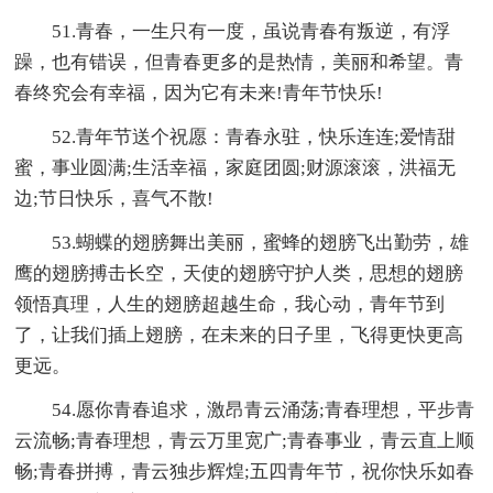
51.青春，一生只有一度，虽说青春有叛逆，有浮
躁，也有错误，但青春更多的是热情，美丽和希望。青
春终究会有幸福，因为它有未来!青年节快乐!
52.青年节送个祝愿：青春永驻，快乐连连;爱情甜
蜜，事业圆满;生活幸福，家庭团圆;财源滚滚，洪福无
边;节日快乐，喜气不散!
53.蝴蝶的翅膀舞出美丽，蜜蜂的翅膀飞出勤劳，雄
鹰的翅膀搏击长空，天使的翅膀守护人类，思想的翅膀
领悟真理，人生的翅膀超越生命，我心动，青年节到
了，让我们插上翅膀，在未来的日子里，飞得更快更高
更远。
54.愿你青春追求，激昂青云涌荡;青春理想，平步青
云流畅;青春理想，青云万里宽广;青春事业，青云直上顺
畅;青春拼搏，青云独步辉煌;五四青年节，祝你快乐如春