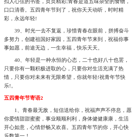
扣人心弦的书签，页页精彩;青春是道五味杂全的食物，
口口清香。五四青年节到了，祝你天天动听，时时精
彩，永远年轻!
39、时光一去不复返，珍惜青春在眼前，拼搏奋斗
多努力，创建祖国好家园，五四青年节来到，祝福你事
事如愿，前途无边，一生幸福，快乐天天。
40、年轻是一种永恒的心态，二十也好八十也罢，
只要你有一颗积极进取的心，只要你对生活充满了热
情，只要你对未来有无限希望，你就年轻!祝青年节快
乐!。
五四青年节寄语2
1、青春最无敌，短信送给你，祝福声声不停息，愿
你爱情甜甜蜜蜜，事业顺顺利利，身体健健康康，生活
开心如意，心情舒畅又欢喜。五四青年节的你，开心快
乐数第一！