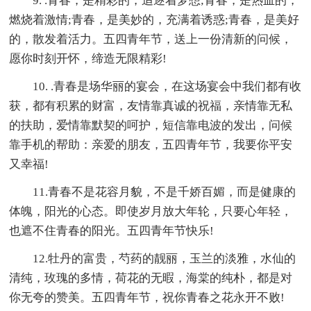
9. .青春，是精彩的，追逐着梦想;青春，是热血的，
燃烧着激情;青春，是美妙的，充满着诱惑;青春，是美好
的，散发着活力。五四青年节，送上一份清新的问候，
愿你时刻开怀，缔造无限精彩!
10. .青春是场华丽的宴会，在这场宴会中我们都有收
获，都有积累的财富，友情靠真诚的祝福，亲情靠无私
的扶助，爱情靠默契的呵护，短信靠电波的发出，问候
靠手机的帮助：亲爱的朋友，五四青年节，我要你平安
又幸福!
11.青春不是花容月貌，不是千娇百媚，而是健康的
体魄，阳光的心态。即使岁月放大年轮，只要心年轻，
也遮不住青春的阳光。五四青年节快乐!
12.牡丹的富贵，芍药的靓丽，玉兰的淡雅，水仙的
清纯，玫瑰的多情，荷花的无暇，海棠的纯朴，都是对
你无夸的赞美。五四青年节，祝你青春之花永开不败!