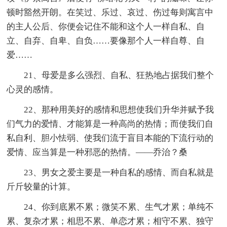
顿时豁然开朗。在笑过、乐过、哀过、伤过每则寓言中
的主人公后、你便会记住不能和这个人一样自私、自
立、自弃、自卑、自负……要像那个人一样自尊、自
爱……
21、母爱是多么强烈、自私、狂热地占据我们整个
心灵的感情。
22、那种用美好的感情和思想使我们升华并赋予我
们气力的爱情、才能算是一种高尚的热情；而使我们自
私自利、胆小怯弱、使我们流于盲目本能的下流行动的
爱情、应当算是一种邪恶的热情。——乔治？桑
23、男女之爱主要是一种自私的感情、而自私就是
斤斤较量的计算。
24、你到底累不累；微笑不累、生气才累；单纯不
累、复杂才累；相思不累、单恋才累；相守不累、独守