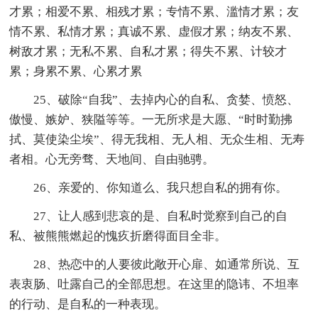
才累；相爱不累、相残才累；专情不累、滥情才累；友
情不累、私情才累；真诚不累、虚假才累；纳友不累、
树敌才累；无私不累、自私才累；得失不累、计较才
累；身累不累、心累才累
25、破除“自我”、去掉内心的自私、贪婪、愤怒、
傲慢、嫉妒、狭隘等等。一无所求是大愿、“时时勤拂
拭、莫使染尘埃”、得无我相、无人相、无众生相、无寿
者相。心无旁骛、天地间、自由驰骋。
26、亲爱的、你知道么、我只想自私的拥有你。
27、让人感到悲哀的是、自私时觉察到自己的自
私、被熊熊燃起的愧疚折磨得面目全非。
28、热恋中的人要彼此敞开心扉、如通常所说、互
表衷肠、吐露自己的全部思想。在这里的隐讳、不坦率
的行动、是自私的一种表现。