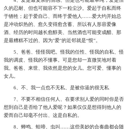
4、爱是最复杂的情感、但是也可能最单纯；爱是恒
久的忍耐、但也可能容不下一粒尘沙。爱起于自私而终
于牺牲；起于爱自己、而终于爱他人……爱大约开始总
是冲动炽热的、愈久变得愈含蓄、所以有人形容爱像
酒、经历的时间越长愈醇美、当然酒也可能变成醋、那
是最糟糕不过的、因为"爱"的近邻就是“恨”。
5、爸爸、怪怪我吧。怪我的任性、怪我的自私、怪
我的调皮、怪我的不懂事。可是您却一直微笑地对着
我。爸爸、来世、我依然是您的女儿。您可爱、懂事的
女儿。
6、不、我一点也不无私、是被你逼的很无私
7、不要不相信任何人、在要求别人爱的同时你是否
想到自己是否给了他人爱呢？如果仅仅是想得到他人的
爱而自己却毫不付出、这是自私的。
8、蝉鸣、蛙啼、虫叫……这些美妙的合奏曲都会随