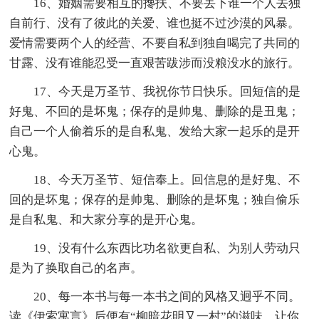
16、婚姻需要相互的搀扶、不要丢下谁一个人去独
自前行、没有了彼此的关爱、谁也挺不过沙漠的风暴。
爱情需要两个人的经营、不要自私到独自喝完了共同的
甘露、没有谁能忍受一直艰苦跋涉而没粮没水的旅行。
17、今天是万圣节、我祝你节日快乐。回短信的是
好鬼、不回的是坏鬼；保存的是帅鬼、删除的是丑鬼；
自己一个人偷着乐的是自私鬼、发给大家一起乐的是开
心鬼。
18、今天万圣节、短信奉上。回信息的是好鬼、不
回的是坏鬼；保存的是帅鬼、删除的是坏鬼；独自偷乐
是自私鬼、和大家分享的是开心鬼。
19、没有什么东西比功名欲更自私、为别人劳动只
是为了换取自己的名声。
20、每一本书与每一本书之间的风格又迥乎不同。
读《伊索寓言》后便有“柳暗花明又一村”的滋味、让你