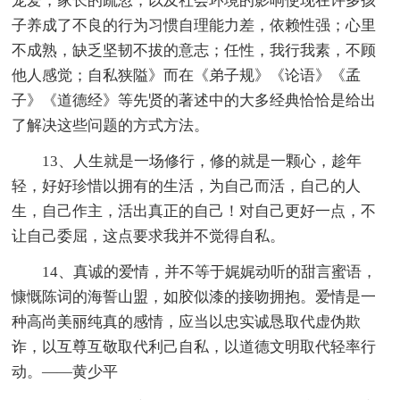
宠爱，家长的疏忽，以及社会环境的影响使现在许多孩
子养成了不良的行为习惯自理能力差，依赖性强；心里
不成熟，缺乏坚韧不拔的意志；任性，我行我素，不顾
他人感觉；自私狭隘》而在《弟子规》《论语》《孟
子》《道德经》等先贤的著述中的大多经典恰恰是给出
了解决这些问题的方式方法。
13、人生就是一场修行，修的就是一颗心，趁年
轻，好好珍惜以拥有的生活，为自己而活，自己的人
生，自己作主，活出真正的自己！对自己更好一点，不
让自己委屈，这点要求我并不觉得自私。
14、真诚的爱情，并不等于娓娓动听的甜言蜜语，
慷慨陈词的海誓山盟，如胶似漆的接吻拥抱。爱情是一
种高尚美丽纯真的感情，应当以忠实诚恳取代虚伪欺
诈，以互尊互敬取代利己自私，以道德文明取代轻率行
动。——黄少平