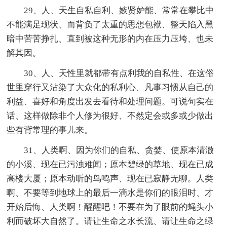
29、人、天生自私自利、嫉贤妒能、常常在攀比中
不能满足现状、而背负了太重的思想包袱、整天陷入黑
暗中苦苦挣扎、直到被这种无形的内在压力压垮、也未
解其因。
30、人、天性里就都带有点利我的自私性、在这俗
世里穿行又沾染了大众化的私利心、凡事习惯从自己的
利益、喜好和角度出发去看待和处理问题。可说句实在
话、这样做除非个人修为很好、不然定会或多或少做出
些有背常理的事儿来。
31、人类啊、因为你们的自私、贪婪、使原本清澈
的小溪、现在已污浊难闻；原本碧绿的草地、现在已成
高楼大厦；原本动听的鸟鸣声、现在已寂静无聊。人类
啊、不要等到地球上的最后一滴水是你们的眼泪时、才
开始后悔、人类啊！醒醒吧！不要在为了眼前的蝇头小
利而破坏大自然了。请让生命之水长流、请让生命之绿