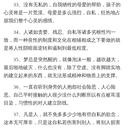
33、没有无私的，自我牺牲的母爱的帮助，孩子的
心灵将是一片荒漠。母爱是多么强烈，自私，狂热地占
据我们整个心灵的感情。
34、人诸如贪婪、残忍、自私等诸多劣根性均一
致，而一种良性的制度和文化在相辅相成之下要做的就
是将人性阴暗面逆转和遏制到最低程度。
35、梦总是突然醒的，就像泡沫一般，越吹越大，
最后啪地破灭，什么也没有，除了空虚。没有脚踏实地
的建立起来的东西，就无法形成精神和物质上的支撑。
36、一直在听到身旁的人抱怨社会险恶，人心险
恶。自己平时接触的人很少没什么判断所以有点被耳濡
目染，习惯性的对人建立防线。
37、凡是人，就不免多多少少地有些自私的欲念，
这本无可厚非，只是这自私若伤害到别人，将别人损害