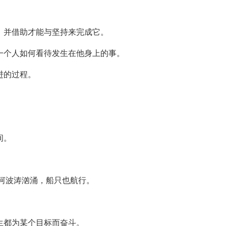
标，并借助才能与坚持来完成它。
是一个人如何看待发生在他身上的事。
进的过程。
间。
江河波涛汹涌，船只也航行。
一生都为某个目标而奋斗。