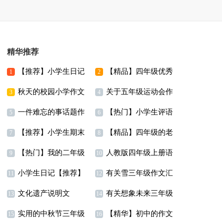
精华推荐
【推荐】小学生日记
【精品】四年级优秀
1
2
秋天的校园小学作文
关于五年级运动会作
作文锦集八篇
3
4
一件难忘的事话题作
【热门】小学生评语
文汇编九篇
5
6
【推荐】小学生期末
【精品】四年级的老
文
7
8
【热门】我的二年级
人教版四年级上册语
评语
师的作文合集十篇
9
10
小学生日记【推荐】
有关雪三年级作文汇
作文300字锦集10篇
文教学计划
11
12
文化遗产说明文
有关想象未来三年级
编9篇
13
14
实用的中秋节三年级
【精华】初中的作文
作文300字三篇
15
16