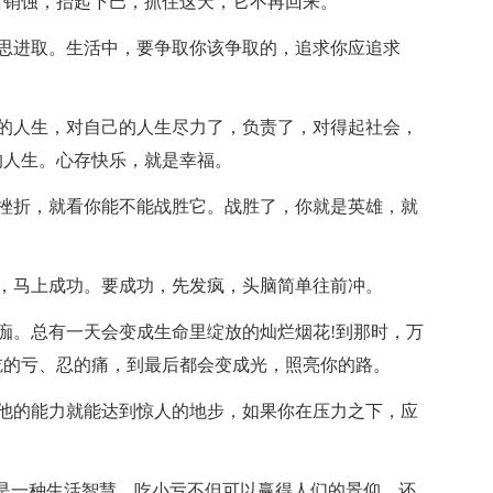
所销蚀，抬起下巴，抓住这天，它不再回来。
思进取。生活中，要争取你该争取的，追求你应追求
的人生，对自己的人生尽力了，负责了，对得起社会，
的人生。心存快乐，就是幸福。
挫折，就看你能不能战胜它。战胜了，你就是英雄，就
，马上成功。要成功，先发疯，头脑简单往前冲。
痂。总有一天会变成生命里绽放的灿烂烟花!到那时，万
吃的亏、忍的痛，到最后都会变成光，照亮你的路。
他的能力就能达到惊人的地步，如果你在压力之下，应
。
更是一种生活智慧。吃小亏不但可以赢得人们的景仰，还