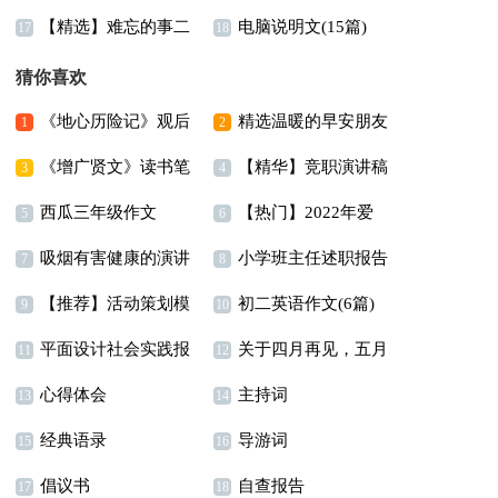
【精选】难忘的事二
电脑说明文(15篇)
作文七篇
300字锦集9篇
17
18
年级作文300字锦集8篇
猜你喜欢
《地心历险记》观后
精选温暖的早安朋友
1
2
《增广贤文》读书笔
【精华】竞职演讲稿
感
圈问候语摘录52条
3
4
西瓜三年级作文
【热门】2022年爱
记
四篇
5
6
吸烟有害健康的演讲
小学班主任述职报告
情唯美句子汇总55句
7
8
【推荐】活动策划模
初二英语作文(6篇)
稿3篇
9
10
平面设计社会实践报
关于四月再见，五月
板集锦8篇
11
12
心得体会
主持词
告(7篇)
你好句子座右铭汇总
13
14
经典语录
导游词
15
（精选80句）
16
倡议书
自查报告
17
18