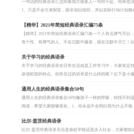
一句话的经典语录汇总80条我欠很多人一句对不起，却再也没
1、只是不会引来财富，除非加以组织，并以实际行动计划精心.
【精华】2021年简短经典语录汇编75条
【精华】2021年简短经典语录汇编75条一个人有点脾气可
有个性、有脾气的人。不在沉默中爆发，就在沉默中灭亡！以下
关于学习的经典语录
关于学习的经典语录在日常生活或是工作学习中，大家肯定
诙谐机智的特点。你所见过的语录是什么样的呢？以下是小编精
通用人生的经典语录集合50句
通用人生的经典语录集合50句像孩子一样的呼吸，却找不到适
阅读，希望大家能够喜欢。1、你永远不会明白我为什么不敢..
比尔·盖茨经典语录
比尔·盖茨经典语录无论是身处学校还是步入社会，大家都知