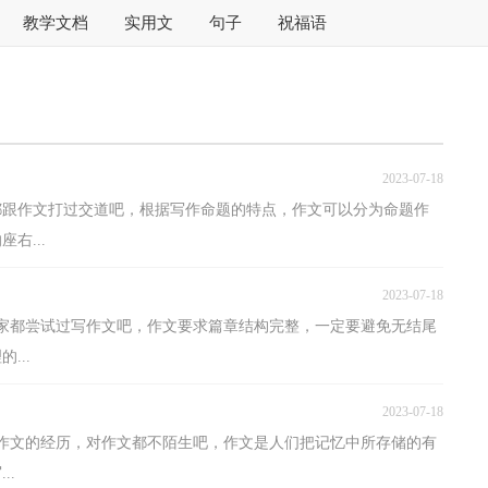
教学文档
实用文
句子
祝福语
2023-07-18
都跟作文打过交道吧，根据写作命题的特点，作文可以分为命题作
右...
2023-07-18
大家都尝试过写作文吧，作文要求篇章结构完整，一定要避免无结尾
...
2023-07-18
作文的经历，对作文都不陌生吧，作文是人们把记忆中所存储的有
..