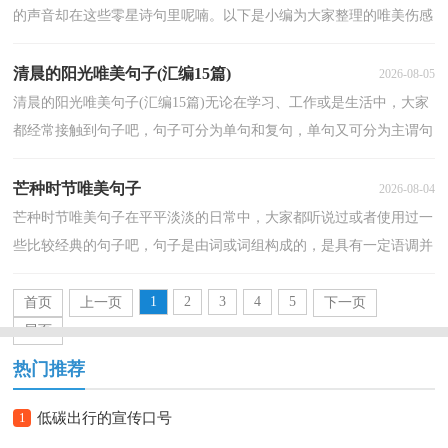
的声音却在这些零星诗句里呢喃。以下是小编为大家整理的唯美伤感
句子49条,欢迎阅读。1、黄色的花瓣是过渡颜色...
清晨的阳光唯美句子(汇编15篇)
2026-08-05
清晨的阳光唯美句子(汇编15篇)无论在学习、工作或是生活中，大家
都经常接触到句子吧，句子可分为单句和复句，单句又可分为主谓句
和非主谓句。那么问题来了，到底什么样的句子才经典...
芒种时节唯美句子
2026-08-04
芒种时节唯美句子在平平淡淡的日常中，大家都听说过或者使用过一
些比较经典的句子吧，句子是由词或词组构成的，是具有一定语调并
表达一个完整意思的语言运用单位。什么样的句子才...
1
2
3
4
5
首页
上一页
下一页
尾页
热门推荐
1
低碳出行的宣传口号