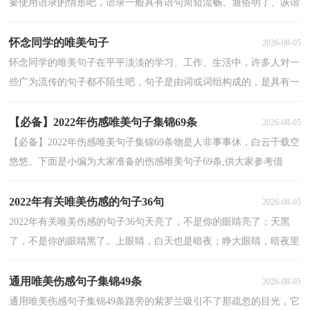
要使用语录的情形吧，语录一般具有语句简短流畅、通俗明了、诙谐
机智的特点。语录的类型多样，你所见过的语录是什...
怀念同学的唯美句子
2026-08-05
怀念同学的唯美句子在平平淡淡的学习、工作、生活中，许多人对一
些广为流传的句子都不陌生吧，句子是由词或词组构成的，是具有一
定语调并表达一个完整意思的语言运用单位。那些被...
【必备】2022年伤感唯美句子集锦69条
2026-08-05
【必备】2022年伤感唯美句子集锦69条物是人非事事休，白云千载空
悠悠。下面是小编为大家准备的伤感唯美句子69条,供大家参考借
鉴，希望可以帮助到有需要的朋友。1、一节又一节的...
2022年有关唯美伤感的句子36句
2026-08-05
2022年有关唯美伤感的句子36句天亮了，不是你的眼睛亮了；天黑
了，不是你的眼睛黑了。上眼睛，白天也是暗夜；睁大眼睛，暗夜里
也能找到光明。以下是小编精心整理的唯美伤感的句子36句,...
通用唯美伤感句子集锦49条
2026-08-05
通用唯美伤感句子集锦49条路旁的紫罗兰吸引不了那疏忽的目光，它