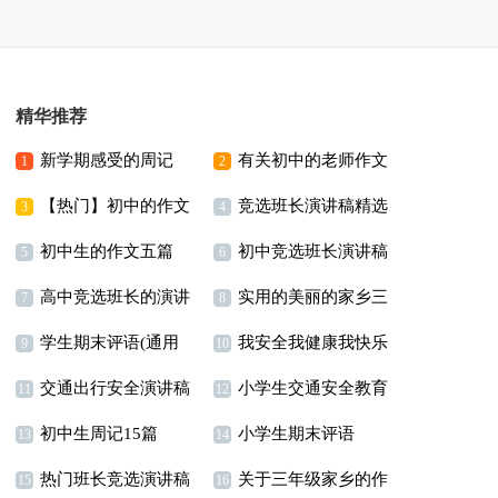
精华推荐
新学期感受的周记
有关初中的老师作文
1
2
【热门】初中的作文
竞选班长演讲稿精选
3篇
3
4
初中生的作文五篇
初中竞选班长演讲稿
300字汇编八篇
15篇
5
6
高中竞选班长的演讲
实用的美丽的家乡三
7
8
学生期末评语(通用
我安全我健康我快乐
稿
年级作文300字四篇
9
10
交通出行安全演讲稿
小学生交通安全教育
15篇)
演讲稿11篇
11
12
初中生周记15篇
小学生期末评语
演讲稿11篇
13
14
热门班长竞选演讲稿
关于三年级家乡的作
【荐】
15
16