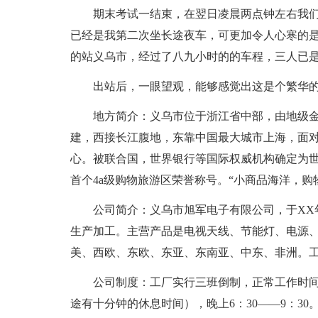
期末考试一结束，在翌日凌晨两点钟左右我
已经是我第二次坐长途夜车，可更加令人心寒的
的站义乌市，经过了八九小时的的车程，三人已
出站后，一眼望观，能够感觉出这是个繁华
地方简介：义乌市位于浙江省中部，由地级
建，西接长江腹地，东靠中国最大城市上海，面
心。被联合国，世界银行等国际权威机构确定为
首个4a级购物旅游区荣誉称号。“小商品海洋，
公司简介：义乌市旭军电子有限公司，于XX
生产加工。主营产品是电视天线、节能灯、电源
美、西欧、东欧、东亚、东南亚、中东、非洲。
公司制度：工厂实行三班倒制，正常工作时间是上
途有十分钟的休息时间），晚上6：30——9：3