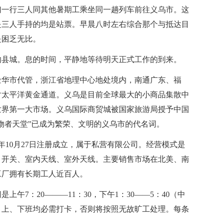
们一行三人同其他暑期工乘坐同一趟列车前往义乌市。这
是三人手持的均是站票。早晨八时左右综合那个与抵达目
是困乏无比。
的县城。息的时间，平静地等待明天正式工作的到来。
金华市代管，浙江省地理中心地处境内，南通广东、福
对太平洋黄金通道。义乌是目前全球最大的小商品集散中
世界第一大市场。义乌国际商贸城被国家旅游局授予中国
购物者天堂”已成为繁荣、文明的义乌市的代名词。
年10月27日注册成立，属于私营有限公司。经营模式是
、开关、室内天线、室外天线。主要销售市场在北美、南
工厂拥有长期工人近百人。
午7：20———11：30，下午1：30——5：40（中
0。上、下班均必需打卡，否则将按照无故旷工处理。每条