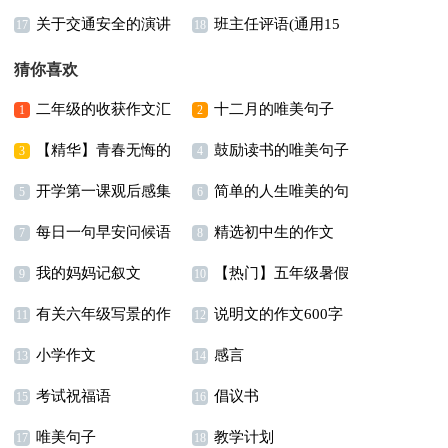
关于交通安全的演讲
班主任评语(通用15
文3篇
17
18
稿(合集15篇)
篇)
猜你喜欢
二年级的收获作文汇
十二月的唯美句子
1
2
【精华】青春无悔的
鼓励读书的唯美句子
总六篇
15篇
3
4
开学第一课观后感集
简单的人生唯美的句
演讲稿4篇
12篇
5
6
每日一句早安问候语
精选初中生的作文
合15篇
子74句
7
8
我的妈妈记叙文
【热门】五年级暑假
400字集锦5篇
9
10
有关六年级写景的作
说明文的作文600字
【热】
作文300字汇总5篇
11
12
小学作文
感言
文汇编6篇
锦集7篇
13
14
考试祝福语
倡议书
15
16
唯美句子
教学计划
17
18