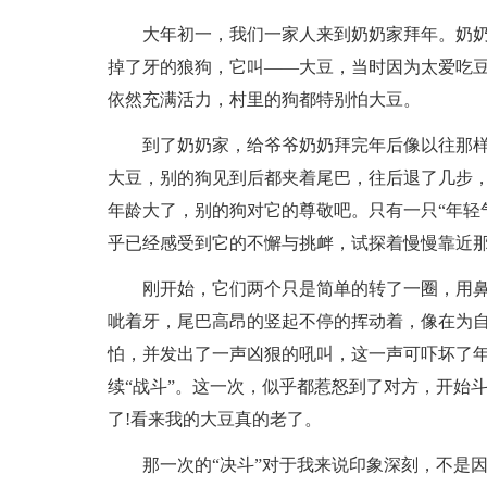
大年初一，我们一家人来到奶奶家拜年。奶
掉了牙的狼狗，它叫——大豆，当时因为太爱吃
依然充满活力，村里的狗都特别怕大豆。
到了奶奶家，给爷爷奶奶拜完年后像以往那样
大豆，别的狗见到后都夹着尾巴，往后退了几步，
年龄大了，别的狗对它的尊敬吧。只有一只“年轻
乎已经感受到它的不懈与挑衅，试探着慢慢靠近那
刚开始，它们两个只是简单的转了一圈，用
呲着牙，尾巴高昂的竖起不停的挥动着，像在为
怕，并发出了一声凶狠的吼叫，这一声可吓坏了
续“战斗”。这一次，似乎都惹怒到了对方，开始
了!看来我的大豆真的老了。
那一次的“决斗”对于我来说印象深刻，不是因为