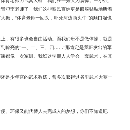
！体育老师力气真大呀！我们在一旁大为震惊。王小强、
敢冒犯李老师了，我们这些黎民百姓更是服服贴贴地听着
大振，“体育老师一回头，吓死河边两头牛”的顺口溜也
课上，有很多班会自由活动。而我们班不是做体操，就是
到嘹亮的“一、二、三、四……”那肯定是我班发出的军
节课都像一次军训。我班这学期人人学会一套武术，在其
师还是少年宫的武术教练，曾多次获得过省里武术大赛一
方便、环保又能代替人去完成人的梦想，你们不知道吧！