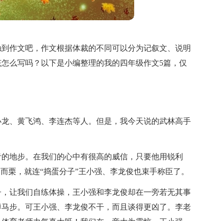
触到作文吧，作文根据体裁的不同可以分为记叙文、说明
怎么写吗？以下是小编整理的我的四年级作文5篇，仅
小龙、黄飞鸿、李连杰等人。但是，我今天说的武林高手
青的地步。在我们的心中有很高的威信，只要他用锐利
寒而栗，就连“捣蛋分子”王小强、李龙俊也束手称臣了。
子，让我们自练体操，王小强和李龙俊却在一旁若无其事
蹲马步。可王小强、李龙俊不干，而且谈得更凶了。李老