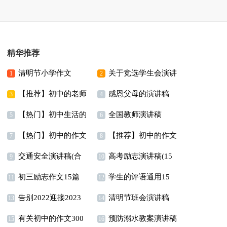
精华推荐
清明节小学作文
关于竞选学生会演讲
1
2
【推荐】初中的老师
感恩父母的演讲稿
稿15篇
3
4
【热门】初中生活的
全国教师演讲稿
作文集合七篇
(合集15篇)
5
6
【热门】初中的作文
【推荐】初中的作文
作文汇编八篇
7
8
交通安全演讲稿(合
高考励志演讲稿(15
300字集合十篇
300字汇总九篇
9
10
初三励志作文15篇
学生的评语通用15
集15篇)
篇)
11
12
告别2022迎接2023
清明节班会演讲稿
篇
13
14
有关初中的作文300
预防溺水教案演讲稿
演讲稿
15
16