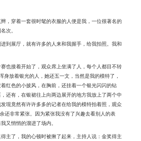
尾辫，穿着一套很时髦的衣服的人便是我，一位很著名的
到名次。
刚进到展厅，就有许多的人来和我握手，给我拍照。我和
计赛也接着开始了，观众席上坐满了人，每个人都目不转
浑身放着银光的人，她还五一文，当然是我的模特了，
披着红色的小披风，在胸前，还挂着一个银光闪闪的钻
石，还有，在银裙往上向两边展开的地方我放上了两个中
我发现竟然有许许多多的记者在给我的模特拍着照，观众
之余还非常紧张。因为紧张我没有了兴趣去看别人的表
来我又悄悄的溜进了场内。
奖得主了，我的心顿时被揪了起来，主持人说：金奖得主