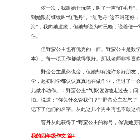
依一次，我跟她开玩笑，叫了一声“红毛丹”
到她跟前继续叫“红毛丹”。“红毛丹”这不叫还好
海”，我向她道歉，但她却说为时已晚，说着便一
住。
但野蛮公主也有优秀的一面。野蛮公主是数
本》。每一项工作都做得很好。所以老师非常喜
野蛮公主虽然也蛮，但她却有洗许多好朋友，
学，起初同学都认认真真地在做作业，但过了一
儿做小动作。：野蛮公主“气势汹汹地走过去，问
怕。说道：“你凭什么管我们？””野蛮公主发怒
记下了他们的名字。从此这几个男生再也不敢这
曹丹从此获得了“野蛮公主的称号，你说她厉
我的四年级作文 篇4