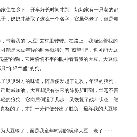
奶家住在乡下，开车好长时间才到。奶奶家有一只老的都
豆子，奶奶才给取了这么一个名字。它虽然老了，但是却
，带着我的“大豆”去村里转转。在路上，我溜达着我的
可能是大豆年轻的时候就特别有“威望”吧，也可能大豆
气盛”的狗，它用愤愤不平的眼神看着我的大豆。大豆似
只“年轻气盛”的狗。
鼻子嗅嗅对方的味道，随后便发起了进攻，年轻的狼狗，
自己助威加油，大豆却没有被它的阵势所吓到，丝毫不害
年轻的狼狗，它向后倒退了几步，又恢复了战斗状态，继
斗真格的了，才到一分钟便分出了胜负，最终我的大豆输
大豆输了，而是我童年时期的玩伴大豆，老了······