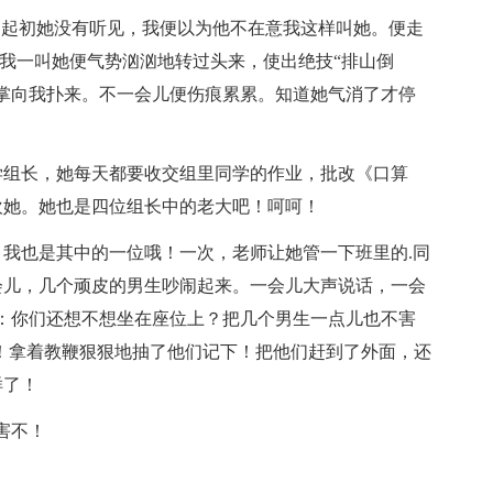
。起初她没有听见，我便以为他不在意我这样叫她。便走
，我一叫她便气势汹汹地转过头来，使出绝技“排山倒
掌向我扑来。不一会儿便伤痕累累。知道她气消了才停
学组长，她每天都要收交组里同学的作业，批改《口算
欢她。她也是四位组长中的老大吧！呵呵！
我也是其中的一位哦！一次，老师让她管一下班里的.同
会儿，几个顽皮的男生吵闹起来。一会儿大声说话，一会
：你们还想不想坐在座位上？把几个男生一点儿也不害
了！拿着教鞭狠狠地抽了他们记下！把他们赶到了外面，还
样了！
害不！