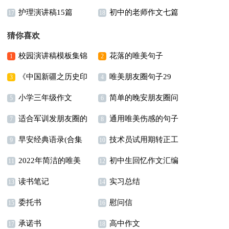
护理演讲稿15篇
初中的老师作文七篇
字合集九篇
17
18
猜你喜欢
校园演讲稿模板集锦
花落的唯美句子
1
2
《中国新疆之历史印
唯美朋友圈句子29
7篇
3
4
小学三年级作文
简单的晚安朋友圈问
记》观后感
句
5
6
适合军训发朋友圈的
通用唯美伤感的句子
候语大合集75句
7
8
早安经典语录(合集
技术员试用期转正工
幽默说说
锦集35条
9
10
2022年简洁的唯美
初中生回忆作文汇编
15篇)
作总结
11
12
读书笔记
实习总结
意境句子合集38条
5篇
13
14
委托书
慰问信
15
16
承诺书
高中作文
17
18