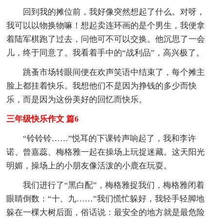
回到我的摊位前，我好像突然想起了什么。对呀，
我可以以物换物嘛！想起卖连环画的是个男生，我便拿
着陆军棋跑了过去，问他可不可以交换。他沉思了一会
儿，终于同意了。我看着手中的“战利品”，高兴极了。
跳蚤市场转眼间便在欢声笑语中结束了，每个摊主
脸上都挂着快乐。我想他们不是因为挣钱的多少而快
乐，而是因为这份美好的回忆而快乐。
三年级快乐作文 篇6
“铃铃铃……”悦耳的下课铃声响起了，我和李许
诺、曾嘉蕊、梅格雅一起在操场上玩捉迷藏。这天阳光
明媚，操场上的小朋友像活泼的小鹿在玩耍。
我们进行了“黑白配”，梅格雅捉我们，梅格雅闭着
眼睛倒数：“十、九……”我们慌忙躲好，我轻手轻脚地
躲在一棵大树后面，俗话说：最安全的地方就是最危险