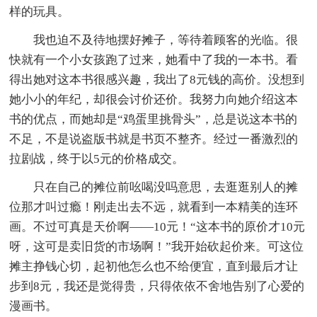
样的玩具。
我也迫不及待地摆好摊子，等待着顾客的光临。很
快就有一个小女孩跑了过来，她看中了我的一本书。看
得出她对这本书很感兴趣，我出了8元钱的高价。没想到
她小小的年纪，却很会讨价还价。我努力向她介绍这本
书的优点，而她却是“鸡蛋里挑骨头”，总是说这本书的
不足，不是说盗版书就是书页不整齐。经过一番激烈的
拉剧战，终于以5元的价格成交。
只在自己的摊位前吆喝没吗意思，去逛逛别人的摊
位那才叫过瘾！刚走出去不远，就看到一本精美的连环
画。不过可真是天价啊——10元！“这本书的原价才10元
呀，这可是卖旧货的市场啊！”我开始砍起价来。可这位
摊主挣钱心切，起初他怎么也不给便宜，直到最后才让
步到8元，我还是觉得贵，只得依依不舍地告别了心爱的
漫画书。