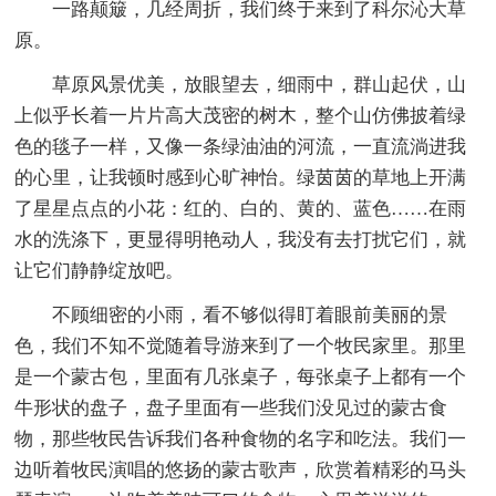
一路颠簸，几经周折，我们终于来到了科尔沁大草
原。
草原风景优美，放眼望去，细雨中，群山起伏，山
上似乎长着一片片高大茂密的树木，整个山仿佛披着绿
色的毯子一样，又像一条绿油油的河流，一直流淌进我
的心里，让我顿时感到心旷神怡。绿茵茵的草地上开满
了星星点点的小花：红的、白的、黄的、蓝色……在雨
水的洗涤下，更显得明艳动人，我没有去打扰它们，就
让它们静静绽放吧。
不顾细密的小雨，看不够似得盯着眼前美丽的景
色，我们不知不觉随着导游来到了一个牧民家里。那里
是一个蒙古包，里面有几张桌子，每张桌子上都有一个
牛形状的盘子，盘子里面有一些我们没见过的蒙古食
物，那些牧民告诉我们各种食物的名字和吃法。我们一
边听着牧民演唱的悠扬的蒙古歌声，欣赏着精彩的马头