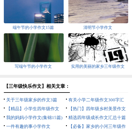
端午节的小学作文15篇
清明节小学作文
写端午节的小学作文
实用的美丽的家乡三年级作文
300字四篇
【三年级快乐作文】相关文章：
关于三年级家乡的作文3篇
有关小学二年级作文300字汇
【精品】小学生四年级作文
编9篇
【热门】四年级乡村美景作文
300字合集十篇
我的妈妈小学作文(集锦15篇)
四篇
精选四年级成长作文汇总十篇
一件有趣的事小学作文
【必备】家乡的小河三年级作