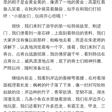
里的稻子是金黄金黄的，像洒了一地的黄金；高粱红着
脸儿笑着，在秋风中摇晃着脑袋，似乎在和我们打招
呼：“小朋友们，玩得开心些哦！”
很快，我们来到了游学的第一站韩侯故里。刚进
门，我们便看到一座石碑，上面刻着韩信的资料。我们
大家并没有像以前那样，粗略地去看，而是在朱老师的
讲解下，认真地浏览着每一个字。接着，我们来到了点
将台。点将台战旗招展，我仿佛穿越千年，看到韩信在
点将台上，威风凛凛地点将，底下的将士们精神抖擞、
严阵以待，随时准备出征。
继续向前走，我看到岸边的垂柳弯着腰，在对着湖
面梳理着长发；枫树的叶子落了下来，像一封封写给秋
姑娘的信；岸边种的竹子，青翠欲滴、坚韧不拔。湖水
清澈见底，几条小鱼在水里做着游戏，我们在岸边开心
地玩耍。我们还看到了许多恐龙，有霸王龙、甲龙、三