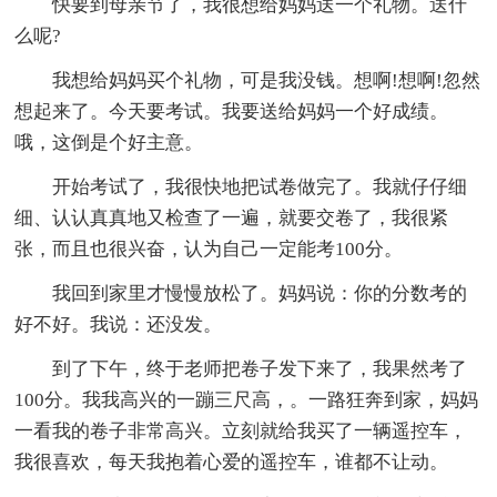
快要到母亲节了，我很想给妈妈送一个礼物。送什
么呢?
我想给妈妈买个礼物，可是我没钱。想啊!想啊!忽然
想起来了。今天要考试。我要送给妈妈一个好成绩。
哦，这倒是个好主意。
开始考试了，我很快地把试卷做完了。我就仔仔细
细、认认真真地又检查了一遍，就要交卷了，我很紧
张，而且也很兴奋，认为自己一定能考100分。
我回到家里才慢慢放松了。妈妈说：你的分数考的
好不好。我说：还没发。
到了下午，终于老师把卷子发下来了，我果然考了
100分。我我高兴的一蹦三尺高，。一路狂奔到家，妈妈
一看我的卷子非常高兴。立刻就给我买了一辆遥控车，
我很喜欢，每天我抱着心爱的遥控车，谁都不让动。