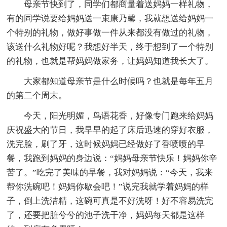
母亲节快到了，同学们都商量着送妈妈一样礼物，
有的同学说要给妈妈送一束康乃馨，我就想送给妈妈一
个特别的礼物，做好事做一件从来都没有做过的礼物，
该送什么礼物好呢？我想好半天，终于想到了一个特别
的礼物，也就是帮妈妈做家务，让妈妈知道我长大了。
大家都知道母亲节是什么时候吗？也就是每年五月
的第二个周末。
今天，阳光明媚，鸟语花香，好像专门跑来给妈妈
庆祝盛大的节日，我早早的起了床后迅速的穿好衣服，
洗完脸，刷了牙，这时候妈妈已经做好了香喷喷的早
餐，我跑到妈妈的身边说：“妈妈母亲节快乐！妈妈你辛
苦了。”吃完了美味的早餐，我对妈妈说：“今天，我来
帮你洗碗吧！妈妈你歇会吧！”说完我就学着妈妈的样
子，倒上洗洁精，这碗可真是不好洗呀！好不容易洗完
了，还要把脏兮兮的池子洗干净，妈妈每天都是这样