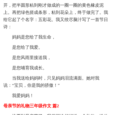
开，把半圆形粘到刚才做成的一圈一圈的黄色橡皮泥
上。再把绿色搓成条形，粘到花朵上，终于做完了。我
给它起了个名字：五彩花。我又绞尽脑汁写了一首节日
诗：
妈妈是您给了我生命，
是您给了我爱。
是您风雨里接送我，
是您哺育我成长。
当我送给妈妈时，只见妈妈泪流满面。她对我
说：“宝贝，你是我的骄傲！”
我爱妈妈！
母亲节的礼物三年级作文 篇2