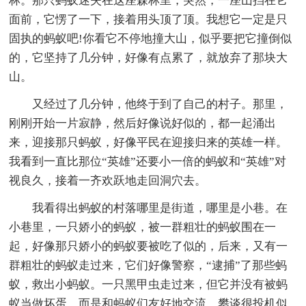
林。那只蚂蚁迷失在这座森林里，突然，一座山挡在它
面前，它愣了一下，接着用头顶了顶。我想它一定是只
固执的蚂蚁吧!你看它不停地撞大山，似乎要把它撞倒似
的，它坚持了几分钟，好像有点累了，就放弃了那块大
山。
又经过了几分钟，他终于到了自己的村子。那里，
刚刚开始一片寂静，然后好像说好似的，都一起涌出
来，迎接那只蚂蚁，好像平民在迎接归来的英雄一样。
我看到一直比那位“英雄”还要小一倍的蚂蚁和“英雄”对
视良久，接着一齐欢跃地走回洞穴去。
我看得出蚂蚁的村落哪里是街道，哪里是小巷。在
小巷里，一只娇小的蚂蚁，被一群粗壮的蚂蚁围在一
起，好像那只娇小的蚂蚁要被吃了似的，后来，又有一
群粗壮的蚂蚁走过来，它们好像警察，“逮捕”了那些蚂
蚁，救出小蚂蚁。一只黑甲虫走过来，但它并没有被蚂
蚁当做坏蛋，而是和蚂蚁们友好地交流，攀谈很投机似