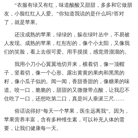
“衣服有绿又有红，味道酸酸又甜甜，多多和它做朋
友，小脸红红人人爱。”你知道我说的是什么吗?答对
了，就是苹果。
还没成熟的苹果，绿绿的，躲在绿叶丛中，不易被
人发现。成熟的苹果，红彤彤的，像个小太阳，又像我
们的笑脸，看上去很可爱。用手摸摸，感觉滑溜溜的。
我用小刀小心翼翼地切开来，横着切，像一顶帽
子，竖着切，像一个心形。露出黄黄的果肉和黑黑的
籽，像小瓜子似的。闻一闻，香甜香甜的，像糖果的味
道。咬一口，脆脆的，甜甜的又微微带点酸，让我忍不
住吃了一口，还想吃第二口，真是叫人垂涎三尺……
俗话说得好“每天一个苹果，医生远离我”。因为，
苹果营养丰富，含有多种维生素，可以补充人体的需
要，让我们健康每一天。