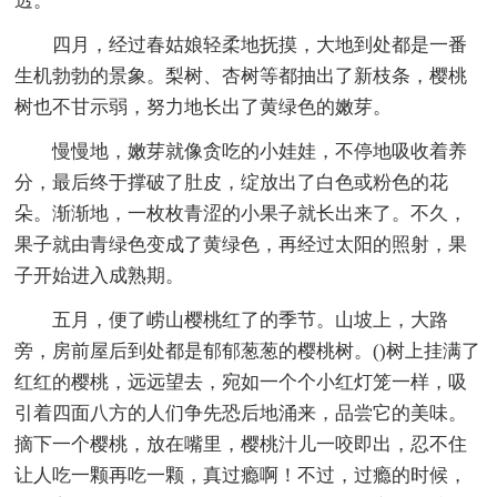
透。
四月，经过春姑娘轻柔地抚摸，大地到处都是一番
生机勃勃的景象。梨树、杏树等都抽出了新枝条，樱桃
树也不甘示弱，努力地长出了黄绿色的嫩芽。
慢慢地，嫩芽就像贪吃的小娃娃，不停地吸收着养
分，最后终于撑破了肚皮，绽放出了白色或粉色的花
朵。渐渐地，一枚枚青涩的小果子就长出来了。不久，
果子就由青绿色变成了黄绿色，再经过太阳的照射，果
子开始进入成熟期。
五月，便了崂山樱桃红了的季节。山坡上，大路
旁，房前屋后到处都是郁郁葱葱的樱桃树。()树上挂满了
红红的樱桃，远远望去，宛如一个个小红灯笼一样，吸
引着四面八方的人们争先恐后地涌来，品尝它的美味。
摘下一个樱桃，放在嘴里，樱桃汁儿一咬即出，忍不住
让人吃一颗再吃一颗，真过瘾啊！不过，过瘾的时候，