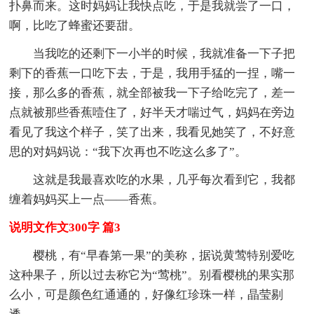
扑鼻而来。这时妈妈让我快点吃，于是我就尝了一口，
啊，比吃了蜂蜜还要甜。
当我吃的还剩下一小半的时候，我就准备一下子把
剩下的香蕉一口吃下去，于是，我用手猛的一捏，嘴一
接，那么多的香蕉，就全部被我一下子给吃完了，差一
点就被那些香蕉噎住了，好半天才喘过气，妈妈在旁边
看见了我这个样子，笑了出来，我看见她笑了，不好意
思的对妈妈说：“我下次再也不吃这么多了”。
这就是我最喜欢吃的水果，几乎每次看到它，我都
缠着妈妈买上一点——香蕉。
说明文作文300字 篇3
樱桃，有“早春第一果”的美称，据说黄莺特别爱吃
这种果子，所以过去称它为“莺桃”。别看樱桃的果实那
么小，可是颜色红通通的，好像红珍珠一样，晶莹剔