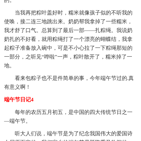
的。
当我再把粽叶盖好时，糯米就像孩子似的不听我的
使唤，接二连三地跳出来。奶奶帮我拿掉了一些糯米，
我才舒了口气。总算到了最后一部――扎粽绳。我说奶
奶扎的不好看，就用粽绳打了一个漂亮的蝴蝶结，我拿
起粽子准备放入碗中，可是不小心拉了一下粽绳那短的
一部分，之听见“哗啦”一声，粽叶散开了，糯米掉了一
地。
看来包粽子也不是件简单的事，今年端午节过的.真
有意义啊！
端午节日记4
每年的农历五月初五，是中国的四大传统节日之一
—端午节。
听大人们说，端午节是为了纪念我国伟大的爱国诗