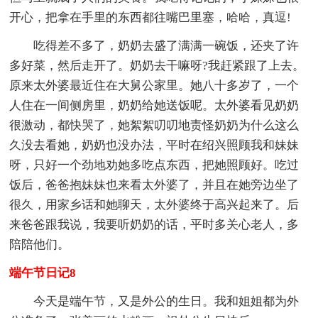
开心，把拿在手里的东西都往嘴巴里塞，哈哈，真逗!
吃得差不多了，奶奶去盛了满满一碗饭，还夹了许
多好菜，然后走开了。奶奶去干嘛呀?我赶紧跟了上去。
原来太外婆最近住在大舅公家里。她八十多岁了，一个
人住在一间侧房里，奶奶给她送饭呢。太外婆看见奶奶
很激动，都快哭了，她絮絮叨叨地责怪奶奶为什么这么
久没去看她，奶奶也没办法，平时在绍兴照顾我和妹妹
呀，只好一个劲地劝她多吃点东西，把她照顾好。吃过
饭后，爸爸抱妹妹也来看太外婆了，并且在她旁边坐了
很久，用家乡话和她聊天，太外婆终于高兴起来了。后
来爸爸跟我说，我要听奶奶的话，平时多关心老人，多
陪陪他们。
端午节日记8
今天是端午节，又是外公的生日。我和姐姐都为外