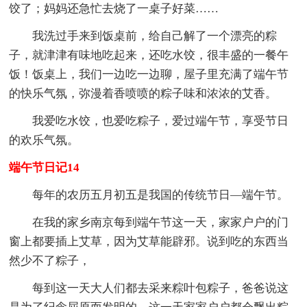
饺了；妈妈还急忙去烧了一桌子好菜……
我洗过手来到饭桌前，给自己解了一个漂亮的粽
子，就津津有味地吃起来，还吃水饺，很丰盛的一餐午
饭！饭桌上，我们一边吃一边聊，屋子里充满了端午节
的快乐气氛，弥漫着香喷喷的粽子味和浓浓的艾香。
我爱吃水饺，也爱吃粽子，爱过端午节，享受节日
的欢乐气氛。
端午节日记14
每年的农历五月初五是我国的传统节日—端午节。
在我的家乡南京每到端午节这一天，家家户户的门
窗上都要插上艾草，因为艾草能辟邪。说到吃的东西当
然少不了粽子，
每到这一天大人们都去采来粽叶包粽子，爸爸说这