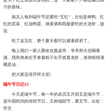
是为了纪念屈原而发明的，这一天家家户户都会飘出粽
子的香味。
南京人每到端午节还要吃“五红”，分别是烤鸭、红
红的苋菜、红油鸭蛋、雄黄酒和我最爱吃的大龙虾，据
说
吃了这五红，整个夏天都可以避暑辟邪了。
晚上我们一家人围坐在圆桌旁，爷爷和大伯喝着
酒，我和弟弟左手拿着粽子右手抓着龙虾，弟弟啃得满
嘴是油，
把大家逗得开怀大笑!
端午节日记15
今天是端午节，每一年的农历五月初五是端午节，
是中国民间的传统节日，又称端阳节，重五节。出处：
作文