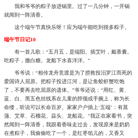
我和爷爷的粽子放进锅里。过了一几分钟，一开锅
就闻到一阵清香。
这个端午节真快乐呀！应为端午能吃到很多粽子。
端午节日记10
有一首儿歌：“五月五，是端阳。插艾叶，戴香囊。
吃粽子，撒白糖。龙船下水喜洋洋。”
爷爷说：“相传龙舟竞渡是为了捞救投汨罗江而死的
爱国诗人屈原。把粽子投进江河，是让鱼蛟虾蟹吃饱
了，不要再去吃屈原的遗体。”爷爷还说：“用红、黄、
蓝、白、黑五色丝线系在儿童的脖颈或手腕上，称为长
命缕，听说可以长命百岁。家家户户插上‘五端’：有菖
蒲、艾草、石榴花、蒜头、龙船花。”我正在家看书，突
然闻到一阵清香，我跟着香味走过去，发现原来是奶奶
在煮粽子，我偷偷吃了一个，是红枣馅儿的，又香又