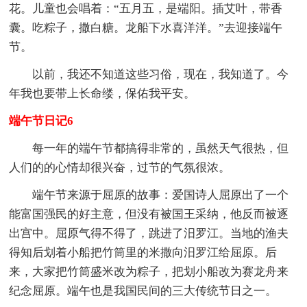
花。儿童也会唱着：“五月五，是端阳。插艾叶，带香
囊。吃粽子，撒白糖。龙船下水喜洋洋。”去迎接端午
节。
以前，我还不知道这些习俗，现在，我知道了。今
年我也要带上长命缕，保佑我平安。
端午节日记6
每一年的端午节都搞得非常的，虽然天气很热，但
人们的的心情却很兴奋，过节的气氛很浓。
端午节来源于屈原的故事：爱国诗人屈原出了一个
能富国强民的好主意，但没有被国王采纳，他反而被逐
出宫中。屈原气得不得了，跳进了汨罗江。当地的渔夫
得知后划着小船把竹筒里的米撒向汨罗江给屈原。后
来，大家把竹筒盛米改为粽子，把划小船改为赛龙舟来
纪念屈原。端午也是我国民间的三大传统节日之一。