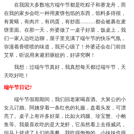
在我国大多数地方端午节都是吃粽子和赛龙舟，而
在我的家乡会吃一种用麦饼包馅的东西，馅料多得很，
有黄蟮，有肉片，有鸡蛋，有炒面………都会被裹在麦
饼里面。在那一天，外婆做了一桌子好菜，饭桌上，我
们一家人边吃边聊，屋子里充满了端午节的快乐气氛，
弥漫着香喷喷的味道，我开心级了！外婆还会在门前挂
艾草，听说用来避邪驱蚊的，好讲究啊！
我想：过端午节真好，我真想每天都过端午节，天
天吃好吃！
端午节日记7
端午节假期期间，我们回老家喝喜酒。大舅公的小
女儿订婚。阿姨穿着一条红色的礼服，盘着头发，可漂
亮了。桌子上有许多好菜，比如火鸡腿、珍宝蟹、小鲍
鱼等。我最喜欢吃的是大龙虾，它虽然看上去很威武，
但马上就成了人们的美餐。我吃得饱饱的，小妹妹也很