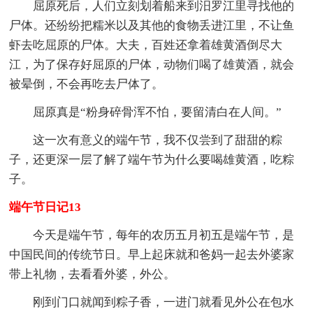
屈原死后，人们立刻划着船来到汨罗江里寻找他的
尸体。还纷纷把糯米以及其他的食物丢进江里，不让鱼
虾去吃屈原的尸体。大夫，百姓还拿着雄黄酒倒尽大
江，为了保存好屈原的尸体，动物们喝了雄黄酒，就会
被晕倒，不会再吃去尸体了。
屈原真是“粉身碎骨浑不怕，要留清白在人间。”
这一次有意义的端午节，我不仅尝到了甜甜的粽
子，还更深一层了解了端午节为什么要喝雄黄酒，吃粽
子。
端午节日记13
今天是端午节，每年的农历五月初五是端午节，是
中国民间的传统节日。早上起床就和爸妈一起去外婆家
带上礼物，去看看外婆，外公。
刚到门口就闻到粽子香，一进门就看见外公在包水