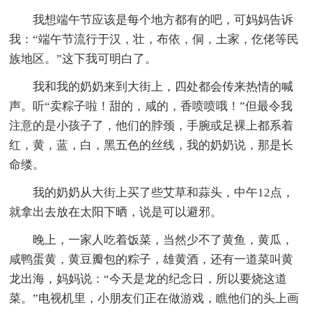
我想端午节应该是每个地方都有的吧，可妈妈告诉
我：“端午节流行于汉，壮，布依，侗，土家，仡佬等民
族地区。”这下我可明白了。
我和我的奶奶来到大街上，四处都会传来热情的喊
声。听“卖粽子啦！甜的，咸的，香喷喷哦！”但最令我
注意的是小孩子了，他们的脖颈，手腕或足裸上都系着
红，黄，蓝，白，黑五色的丝线，我的奶奶说，那是长
命缕。
我的奶奶从大街上买了些艾草和蒜头，中午12点，
就拿出去放在太阳下晒，说是可以避邪。
晚上，一家人吃着饭菜，当然少不了黄鱼，黄瓜，
咸鸭蛋黄，黄豆瓣包的粽子，雄黄酒，还有一道菜叫黄
龙出海，妈妈说：“今天是龙的纪念日，所以要烧这道
菜。”电视机里，小朋友们正在做游戏，瞧他们的头上画