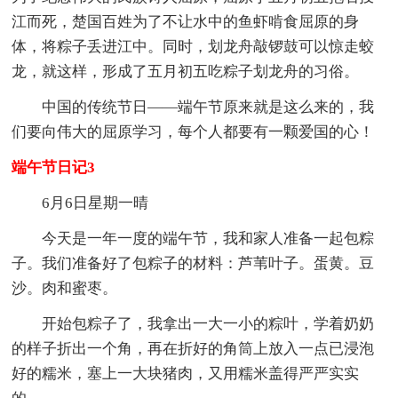
江而死，楚国百姓为了不让水中的鱼虾啃食屈原的身
体，将粽子丢进江中。同时，划龙舟敲锣鼓可以惊走蛟
龙，就这样，形成了五月初五吃粽子划龙舟的习俗。
中国的传统节日——端午节原来就是这么来的，我
们要向伟大的屈原学习，每个人都要有一颗爱国的心！
端午节日记3
6月6日星期一晴
今天是一年一度的端午节，我和家人准备一起包粽
子。我们准备好了包粽子的材料：芦苇叶子。蛋黄。豆
沙。肉和蜜枣。
开始包粽子了，我拿出一大一小的粽叶，学着奶奶
的样子折出一个角，再在折好的角筒上放入一点已浸泡
好的糯米，塞上一大块猪肉，又用糯米盖得严严实实