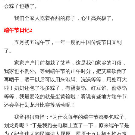
会粽子也熟了。
我们全家人吃着香甜的粽子，心里高兴极了。
端午节日记2
五月初五端午节，一年一度的中国传统节日又到
了。
家家户户门前都栽了艾草，这是我们家乡的习俗，
我家也不例外。等到端午节的正午时分，把艾草砍倒了
再晒干，晒干以后可以用来泡脚、洗澡等等，用处可大
啦！奶奶还包了很多粽子，有蛋黄馅、红豆馅、蜜枣馅
等等，我最爱吃的就是蛋黄馅啦！听说有些地方端午节
还会举行划龙舟比赛等活动呢！
我觉得很奇怪：“为什么每年的端午节都要包粽子、
划龙舟呢？”于是我跑去电脑上查了一下，原来端午节是
为了纪念伟大的民族诗人屈原，屈原于五月初五抱石投