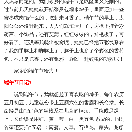
人屈原而定的。我们家乡的端午节是既隆重又热闹的。
过节前几天姥姥就开始张罗包糯米粽子，里面还加一些
蜜枣或肉馅什么的，吃起来可香了。端午节的早上，太
阳公公还没升起来，大人们就忙活开了，房檐下挂着彩
葫芦、小饰品，还有艾蒿，红红绿绿的，鲜艳极了，可
好看了。还没等我爬出被窝呢，姥姥已经把五彩线系在
了我的手脖上和脚脖上了，脖子上也多了个彩色的香荷
包，不只是味香，还有驱邪、避凶、赶蚊虫的功效呢！
家乡的端午节给力！
端午节日记5
说到端午节，我就想起了喜欢吃的粽子。每年农历
五月初五，儿童就会带上五颜六色的香囊和长命缕。长
命缕是由“五”色的丝线系在儿童的脖颈。手腕或足踝
上，长命缕是用红。黄。蓝。白。黑五色 系成的。同时
各家还要插“五端”：菖蒲。艾草。石榴花。蒜头。龙船