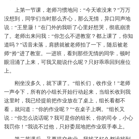
上第一节课，老师习惯地问：“今天谁没来？”万万
没想到，同学们当时那么齐心，那么无情，异口同声地
说：“王昱灏！”在门外的我听了心里好想哭，彻底崩溃
了。老师出来问我：“你怎么不进教室？都上课了，你知
道吗？”话音未落，肩膀就被老师拍了一下，随后被老
师“拎”进了教室。一进班，看到那些无情的同学，顿时
眼泪涌了上来，可我又能说什么呢？只好乖乖回到座位
上。
刚坐没多久，就下课了。“组长们，收作业！”老师
一声令下，所有的小组长开始行动起来，当组长收到我
这里时，我已经提前把作业放在了桌上，组长看都不
看，就问道：“你的作业呢？”“在桌子上啊。”组长又
说：“你怎么说话呢？我可是你的组长，你的司令，小心
我罚你！”我说不过他，只好委屈地把作业双手奉上。