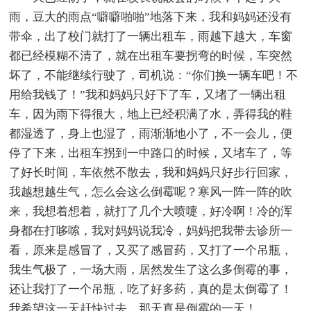
雨，豆大的雨点“噼噼啪啪”地落下来，我和妈妈还没有
带伞，出了校门就打了一辆出租车，雨越下越大，车窗
都已经模糊不清了，就在出租车要拐弯的时候，车突然
坏了，不能继续行驶了，司机说：“你们换一辆车吧！不
用给我钱了！”我和妈妈只好下了车，又堵了一辆出租
车，因为雨下得很大，地上已经积满了水，弄得我的鞋
都湿透了，身上也湿了，雨渐渐地小了，不一会儿，便
停了下来，出租车拐到一中路口的时候，又堵车了，等
了好长时间，车依然不散去，我和妈妈只好步行回家，
我越想越生气，怎么会这么倒霉呢？寒风一阵一阵的吹
来，我想着想着，就打了几个大喷嚏，好冷啊！冷的浑
身都在打哆嗦，我对妈妈说我冷，妈妈把我带去诊所一
看，原来是感冒了，又买了感冒药，又打了一个吊瓶，
我生气极了，一场大雨，居然发生了这么多倒霉的事，
还让我打了一个吊瓶，吃了好多药，真的是太倒霉了！
我希望这一天赶快过去，那天真是倒霉的一天！