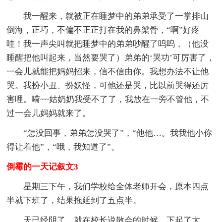
我一醒来，就被正在睡梦中的弟弟承受了一掌排山
倒海，正巧，不偏不正正打在我的鼻梁骨，“啊”好疼
哇！我一声尖叫就把睡梦中的弟弟吵醒了呜呜，（他没
睡醒把他叫起来，当然要哭了）弟弟的‘哭功’可厉害了，
一会儿就能把妈妈招来，信不信由你。我想办法不让他
哭。我扮小丑、扮妖怪，可他还是哭，比以前哭得还厉
害哩。嗬~~姑奶奶我受不了了，我放在一旁不管他，不
过一会儿妈妈就来了。
“怎没回事，弟弟怎没哭了”，“他他…。我我他小你
得让着他”，“哦，我知道了”。
倒霉的一天记叙文3
星期三下午，我们学校给全体老师开会，原本四点
半就下班了，结果拖延到了五点半。
天已经阴了，就在校长说散会的时候，下起了大