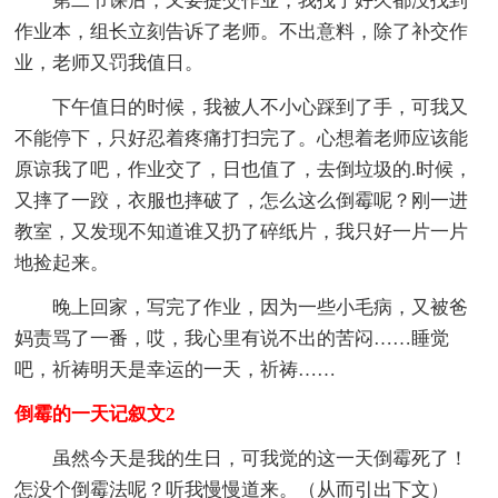
第二节课后，又要提交作业，我找了好久都没找到
作业本，组长立刻告诉了老师。不出意料，除了补交作
业，老师又罚我值日。
下午值日的时候，我被人不小心踩到了手，可我又
不能停下，只好忍着疼痛打扫完了。心想着老师应该能
原谅我了吧，作业交了，日也值了，去倒垃圾的.时候，
又摔了一跤，衣服也摔破了，怎么这么倒霉呢？刚一进
教室，又发现不知道谁又扔了碎纸片，我只好一片一片
地捡起来。
晚上回家，写完了作业，因为一些小毛病，又被爸
妈责骂了一番，哎，我心里有说不出的苦闷……睡觉
吧，祈祷明天是幸运的一天，祈祷……
倒霉的一天记叙文2
虽然今天是我的生日，可我觉的这一天倒霉死了！
怎没个倒霉法呢？听我慢慢道来。（从而引出下文）