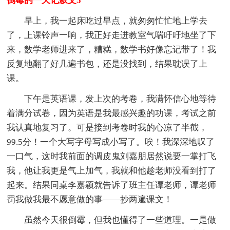
倒霉的一天记叙文5
早上，我一起床吃过早点，就匆匆忙忙地上学去
了，上课铃声一响，我正好走进教室气喘吁吁地坐了下
来，数学老师进来了，糟糕，数学书好像忘记带了！我
反复地翻了好几遍书包，还是没找到，结果耽误了上
课。
下午是英语课，发上次的考卷，我满怀信心地等待
着满分试卷，因为英语是我最感兴趣的功课，考试之前
我认真地复习了。可是接到考卷时我的心凉了半截，
99.5分！一个大写字母写成小写了。唉！我深深地叹了
一口气，这时我前面的调皮鬼刘嘉朋居然说要一掌打飞
我，他让我更是气上加气，我就和他趁老师没看到打了
起来。结果同桌李嘉颖就告诉了班主任谭老师，谭老师
罚我做我最不愿意做的事——抄两遍课文！
虽然今天很倒霉，但我也懂得了一些道理。一是做