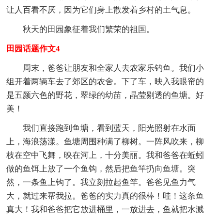
让人百看不厌，因为它们身上散发着乡村的土气息。
秋天的田园象征着我们繁荣的祖国。
田园话题作文4
周末，爸爸让朋友和全家人去农家乐钓鱼。我们小
组开着两辆车去了郊区的农舍。下了车，映入我眼帘的
是五颜六色的野花，翠绿的幼苗，晶莹剔透的鱼塘。好
美！
我们直接跑到鱼塘，看到蓝天，阳光照射在水面
上，海浪荡漾。鱼塘周围种满了柳树。一阵风吹来，柳
枝在空中飞舞，映在河上，十分美丽。我和爸爸在蚯蚓
做的鱼饵上放了一个鱼钩，然后把鱼竿扔向鱼塘。突
然，一条鱼上钩了。我立刻拉起鱼竿。爸爸见鱼力气
大，就过来帮我拉。爸爸的实力真的很棒！哇！这条鱼
真大！我和爸爸把它放进桶里，一放进去，鱼就把水溅