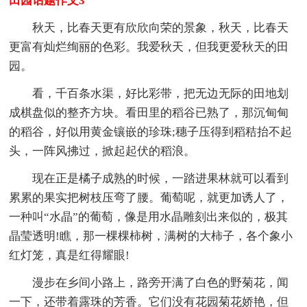
田园话题作文3
秋天，比春天更有欣欣向荣的景象，秋天，比春天
更富有灿烂绚丽的色彩。我爱秋天，但我更爱秋天的田
园。
看，千百条水渠，好比彩带，把无边无际的田地划
成棋盘似的整齐方块。看田里的稻谷已熟了，那沉甸甸
的稻谷，好似用黄金镶嵌的珍珠;穗子压得到稻秸抬不起
头，一阵风拂过，掀起起伏的稻浪。
现在正是橘子成熟的时候，一踏进果林就可以看到
累累的果实把树枝压弯了腰。葡萄呢，就更加诱人了，
一种叫“水晶”的葡萄，像是用水晶雕刻出来似的，极其
晶莹透明!瞧，那一棵棵柿树，满树的大柿子，各个象小
红灯笼，真是红得耀眼!
漫步在乡间小路上，路旁开满了白色的野菊花，闻
一下，还带着露珠的芳香。它们没有花园菊花娇艳，但