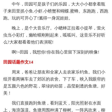
中午，田园可是孩子们的乐园，大大小小都拿着瓶
子来田里抓小鱼.小虾.小螃蟹和蝴蝶.蜜蜂。东跑跑，西跑
跑。玩的可开心了!溅得一身泥娃娃。
晚上，是个大音乐厅。小蟋蟀正拉着小提琴，萤火
虫当小彩灯，癞蛤蟆刚刚起来，呱呱叫。这音乐不好听
么?大家都看着他们表演呢!
啊!~田园，我想你!你在我心里留下深刻的映像!
田园话题作文14
周末，爸爸让朋友和全家人去农家乐钓鱼。我们小
组开着两辆车去了郊区的农舍。下了车，映入我眼帘的
是五颜六色的野花，翠绿的幼苗，晶莹剔透的鱼塘。好
美！
我们直接跑到鱼塘，看到蓝天，阳光照射在水面
上，海浪荡漾。鱼塘周围种满了柳树。一阵风吹来，柳