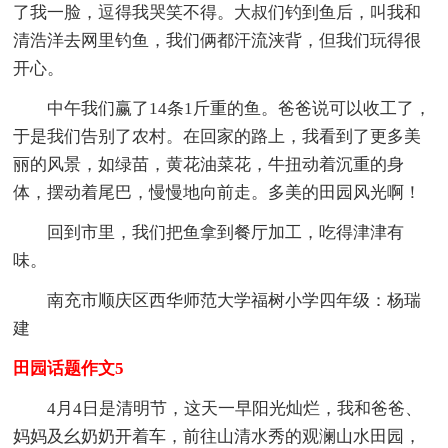
了我一脸，逗得我哭笑不得。大叔们钓到鱼后，叫我和
清浩洋去网里钓鱼，我们俩都汗流浃背，但我们玩得很
开心。
中午我们赢了14条1斤重的鱼。爸爸说可以收工了，
于是我们告别了农村。在回家的路上，我看到了更多美
丽的风景，如绿苗，黄花油菜花，牛扭动着沉重的身
体，摆动着尾巴，慢慢地向前走。多美的田园风光啊！
回到市里，我们把鱼拿到餐厅加工，吃得津津有
味。
南充市顺庆区西华师范大学福树小学四年级：杨瑞
建
田园话题作文5
4月4日是清明节，这天一早阳光灿烂，我和爸爸、
妈妈及幺奶奶开着车，前往山清水秀的观澜山水田园，