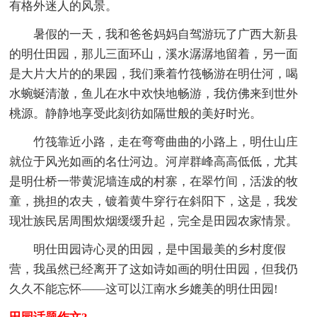
有格外迷人的风景。
暑假的一天，我和爸爸妈妈自驾游玩了广西大新县
的明仕田园，那儿三面环山，溪水潺潺地留着，另一面
是大片大片的的果园，我们乘着竹筏畅游在明仕河，喝
水蜿蜒清澈，鱼儿在水中欢快地畅游，我仿佛来到世外
桃源。静静地享受此刻彷如隔世般的美好时光。
竹筏靠近小路，走在弯弯曲曲的小路上，明仕山庄
就位于风光如画的名仕河边。河岸群峰高高低低，尤其
是明仕桥一带黄泥墙连成的村寨，在翠竹间，活泼的牧
童，挑担的农夫，镀着黄牛穿行在斜阳下，这是，我发
现壮族民居周围炊烟缓缓升起，完全是田园农家情景。
明仕田园诗心灵的田园，是中国最美的乡村度假
营，我虽然已经离开了这如诗如画的明仕田园，但我仍
久久不能忘怀——这可以江南水乡媲美的明仕田园!