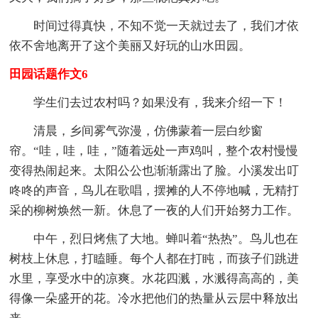
时间过得真快，不知不觉一天就过去了，我们才依
依不舍地离开了这个美丽又好玩的山水田园。
田园话题作文6
学生们去过农村吗？如果没有，我来介绍一下！
清晨，乡间雾气弥漫，仿佛蒙着一层白纱窗
帘。“哇，哇，哇，”随着远处一声鸡叫，整个农村慢慢
变得热闹起来。太阳公公也渐渐露出了脸。小溪发出叮
咚咚的声音，鸟儿在歌唱，摆摊的人不停地喊，无精打
采的柳树焕然一新。休息了一夜的人们开始努力工作。
中午，烈日烤焦了大地。蝉叫着“热热”。鸟儿也在
树枝上休息，打瞌睡。每个人都在打盹，而孩子们跳进
水里，享受水中的凉爽。水花四溅，水溅得高高的，美
得像一朵盛开的花。冷水把他们的热量从云层中释放出