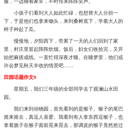
服，一边聊着家常，不时传来阵阵笑声。
小孩子们看到大人如此忙碌，也想替大人分担一
下，于是他们也拿来锄头，来到桑树底下，学着大人的
样子种起了瓜。
慢慢地，夕阳西下，劳累了一天的人们回到了家
里，村庄里冒起阵阵炊烟。饭后，妇女们收拾完，又开
始把麻搓成线。一直忙得深夜才睡。在睡梦里，他们或
许会梦见秋天丰收的情景吧……
田园话题作文9
星期五，我们三年级的全部同学去了观澜山水田
园。
我们来到动物园，首先看到的是猴子。猴子的尾巴
摇来摇去，真逗人喜爱。我看到有人拿东西逗猴子，也
拿着旗子在猴子面前晃来晃去，那调皮的猴子竟然抢过