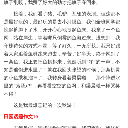
旗子乱咬，我费了好大的劲才把旗子夺回来。
接着，我们看了猪、毛驴、孔雀的表演。但这都不
是最好玩的，最好玩的是去小河摸鱼。我们全班同学都
挽起裤脚下了水，开开心心地捉起鱼来。我拿了一个鱼
网，站在岸边，等着哪只倒霉的鱼游过来。没想到，我
守株待兔的方式不灵，等了好久，一无所获。我只好跟
着大家追着鱼群跑来跑去，辛苦了好半天，终于网到了
一条鱼。我正要把鱼捞起来，忽然听到“咚”的一声，不
知是谁倒进水里了！就在我回头张望的时候，那条机灵
的小鱼乘机溜掉了。我转身看着梁晨曦——那个摔进水
里的“落汤鸡”，再看看空空的鱼网，和梁晨曦一样哭笑
不得！
这是我最难忘记的一次秋游！
田园话题作文10