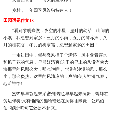
大自然真是一个伟大的魔术师！
乡村，一年四季风景独特迷人！
田园话题作文13
“看到黎明熹微，夜空的小星，垄畔的幼芽，山间的
小溪，我总想到家乡：三月的小雨，五月的莺啼声，八
月的桂花香，冬月的树寒霜，总想起家乡的田园!"
一走进田中，就与微风撞了个满怀，风中含着露水
和栀子花的气息，早晨好清爽!这里的早上的风没有像大
海那里的风那么大，那么咆哮，也没有沙漠的风，那么
小，那么炎热。这里的风清凉的，爽的!使人神清气爽，
心旷神怡!
蜜蜂早早就起来采蜜;蝴蝶也早早起来练舞，蟋蟀在
旁边伴奏;只有懒惰的癞蛤蟆还在洞你睡懒觉，公鸡伯
伯“喔喔”啼可它还是不起来。