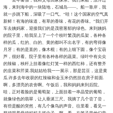
去年暑假，我和父母回家探亲。我们乘船，漂洋过
海，来到海中的一块陆地，石城岛——。船一靠岸，我
就一步跳下船，深吸了一口气。“哇！这个国家的空气真
新鲜！有海的味道，有草的香味，有花的香味。”我们开
车去姨妈家，迎接我们的是茂密葱郁的绿色。来到姨妈
的院子里，给我呈上了一个个枝叶繁茂的瓜架，各种各
样的瓜，红的、白的、黄的都叫不出名字，有的弯得像
月牙；有的是直的，像木棍；有的上细下圆，像个宝葫
芦，很好看。院子里有各种各样的蔬菜。绿叶中有尖尖
的辣椒，秧杆上挂着像红灯笼一样的西红柿，还有整齐
的韭菜和芹菜.我姑姑给我一一展示，那是芸豆，这是黄
瓜.许多去年收获的红辣椒和金玉米仍然挂在房子前面.
啊，多漂亮的农舍啊。午饭后，我和妈妈来到后院。
哇，正对着脸的是葡萄架，上面挂着一串晶莹的葡萄，
就像绿色的翡翠，让人垂涎三尺。我摘了几个尝了尝，
有些是酸的突然，有几个像鸟的声音。往里看，看见一