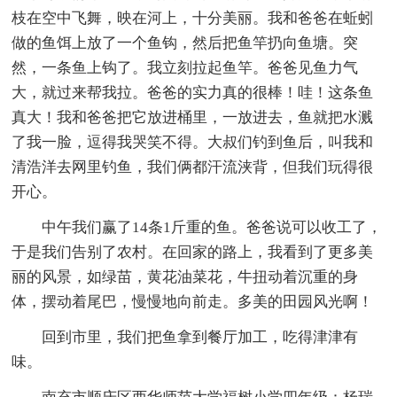
枝在空中飞舞，映在河上，十分美丽。我和爸爸在蚯蚓
做的鱼饵上放了一个鱼钩，然后把鱼竿扔向鱼塘。突
然，一条鱼上钩了。我立刻拉起鱼竿。爸爸见鱼力气
大，就过来帮我拉。爸爸的实力真的很棒！哇！这条鱼
真大！我和爸爸把它放进桶里，一放进去，鱼就把水溅
了我一脸，逗得我哭笑不得。大叔们钓到鱼后，叫我和
清浩洋去网里钓鱼，我们俩都汗流浃背，但我们玩得很
开心。
中午我们赢了14条1斤重的鱼。爸爸说可以收工了，
于是我们告别了农村。在回家的路上，我看到了更多美
丽的风景，如绿苗，黄花油菜花，牛扭动着沉重的身
体，摆动着尾巴，慢慢地向前走。多美的田园风光啊！
回到市里，我们把鱼拿到餐厅加工，吃得津津有
味。