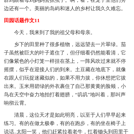
群鸡跟着母鸡妈妈去抓虫子。啊，看，在笼子里他们旁
边还有一个。美丽的岛屿和迷人的乡村让我久久难忘。
田园话题作文11
今天，我来到了我的祖父母和母亲。
乡下的田里种了很多植物，远远望去一片翠绿。茄
子虽然被巨大的叶子遮住了，但仔细看仍然能看清，它
们像紫色的小灯笼一样挂在茎上，一阵风吹过来就不停
摇摆，似乎在迎接人们的到来。土豆藏在地底下，就像
在跟人们玩捉迷藏似的，如果不用力拔，你休想把它拔
出来。玉米用碧绿的外衣裹住了自己那黄黄的脸颊，小
鸟在天空中奋力地拍打着翅膀，“叽叽”地叫着，那叫声
响彻云霄。
清晨，这位天才是如此明亮，以至于人们早早起来
练习。有的在做太极拳，有的在跑步，有的坐在椅子上
说话..太阳一笑，他们赶紧拉着老牛，扛着锄头到田里干