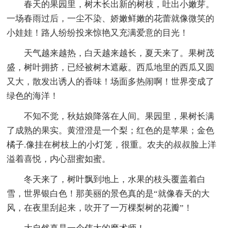
春天的果园里，树木长出新的树枝，吐出小嫩芽。
一场春雨过后，一尘不染、娇嫩鲜嫩的花蕾就像微笑的
小娃娃！路人纷纷投来惊艳又充满爱意的目光！
天气越来越热，白天越来越长，夏天来了。果树茂
盛，树叶拥挤，已经被树木遮蔽。西瓜地里的西瓜又圆
又大，散发出诱人的香味！场面多热闹啊！世界变成了
绿色的海洋！
不知不觉，秋姑娘降落在人间。果园里，果树长满
了成熟的果实。黄澄澄是一个梨；红色的是苹果；金色
橘子.像挂在树枝上的小灯笼，很重。农夫的叔叔脸上洋
溢着喜悦，内心甜蜜如蜜。
冬天来了，树叶飘到地上，水果的枝头覆盖着白
雪，世界银白色！那美丽的景色真的是“就像春天的大
风，在夜里刮起来，吹开了一万棵梨树的花瓣”！