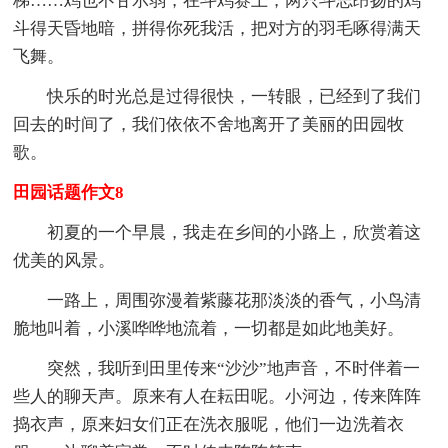
梯……鸡也不甘示弱，在斗鸡赛上，两只斗志昂扬的鸡
斗得天昏地暗，拼得你死我活，把对方的羽毛啄得满天
飞舞。
快乐的时光总是过得很快，一转眼，已经到了我们
回去的时间了，我们依依不舍地离开了美丽的田园牧
歌。
田园话题作文8
初夏的一个早晨，我走在乡间的小路上，欣赏着这
优美的风景。
一路上，周围弥漫着紫藤花那淡淡的香气，小鸟清
脆地叫着，小溪哗哗地流着，一切都是如此地美好。
突然，我听到田里传来“沙沙”地声音，不时伴着一
些人的聊天声。原来有人在耘田呢。小河边，传来阵阵
捣衣声，原来妇女们正在洗衣服呢，他们一边洗着衣