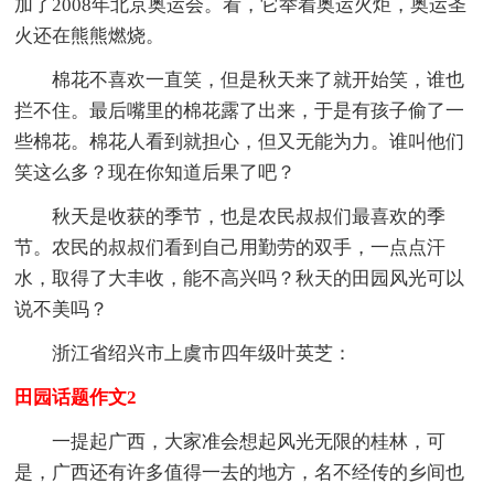
加了2008年北京奥运会。看，它举着奥运火炬，奥运圣
火还在熊熊燃烧。
棉花不喜欢一直笑，但是秋天来了就开始笑，谁也
拦不住。最后嘴里的棉花露了出来，于是有孩子偷了一
些棉花。棉花人看到就担心，但又无能为力。谁叫他们
笑这么多？现在你知道后果了吧？
秋天是收获的季节，也是农民叔叔们最喜欢的季
节。农民的叔叔们看到自己用勤劳的双手，一点点汗
水，取得了大丰收，能不高兴吗？秋天的田园风光可以
说不美吗？
浙江省绍兴市上虞市四年级叶英芝：
田园话题作文2
一提起广西，大家准会想起风光无限的桂林，可
是，广西还有许多值得一去的地方，名不经传的乡间也