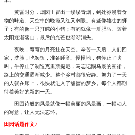
来。
黄昏时分，烟囱里冒出一缕缕青烟，到处弥漫着食
物的味道。天空中的晚霞又红又刺眼。有些像雄壮的狮
子；有的像一只打盹的小狗；有的就像一群肥马。随着
太阳逐渐落山，最后的光芒也渐渐消失。
夜晚，弯弯的月亮挂在天空。辛苦一天后，人们回
家，洗脸，吃顿饭，准备睡觉。慢慢地，狗停止了吠
叫，牛停止了制造克里斯提尼，马忘记踢马厩的围裙，
路上的交通逐渐减少。整个乡村都很安静。努力了一天
的人躺在床上，很快就进入了甜蜜的梦乡。每个人都期
待着美好的新的一天。
田园诗般的风景就像一幅美丽的风景画，一幅动人
的写意，让人无法忘怀。
田园话题作文7