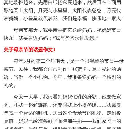
真地装扮起来。先用白纸把它裹起来，然后再在上面用
彩笔画上太阳、月亮与小星星。太阳代表爸爸，月亮代
表妈妈，小星星就代表我，我们是幸福、快乐地一家人!
母亲节那天，我要亲手把它送给妈妈，祝妈妈节日
快乐，我要告诉妈妈：“我与爸爸永远爱您!”
关于母亲节的话题作文3
每年5月的第二个星期天，是一个很温馨的节日—母
亲节。以往，我都会自己制作一张贺卡，写上祝福的话
语，当做一个小礼物。今年，我准备送妈妈一个特别的
礼物。
今天一大早，我便看到妈妈忙碌的身影，她要做家
务、和我一起解难题，还要陪我上小提琴课……我需要
寻找一个合适的时机，送出这个母亲节的礼物。走到餐
桌前，妈妈已经准备好了面包加牛奶——我们家唯一的