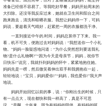
早餐食谱。虽然简单，但对于爱睡懒觉的妈妈，能坚持
准备已经很不容易了。等我吃好早餐，妈妈开始周末的
大扫除。还没等我反应过来，她就在卫生间和阳台之间
跑来跑去，清洗和晾晒衣服。我想让妈妈停一下，可妈
妈说，要趁着天气晴好，赶紧把一周的衣服都洗干净。
一直到接近中午的.时间，妈妈总算停了下来。我一
看，机不可失，便跑过去对妈妈说：“我想送你一个小礼
物。”妈妈一脸疑惑地问道：“为什么突然想到要送我礼
物?是什么礼物啊?”“因为今天是母亲节，妈妈，祝你节
日快乐!”说完，我就扑到妈妈的怀中，紧紧地抱住她。
妈妈先是一楞，然后微笑着伸出双手和我拥抱在一起，
轻轻地说：“宝贝，妈妈爱你!”“妈妈，我也爱你!”我大声
地说。
妈妈开始回忆以前的事，说：“你刚出生的时候，只
有一点点大，现在都快和我一样高了，真是不可思
议。”是啊，十年来，因为有妈妈的陪伴，有妈妈的呵