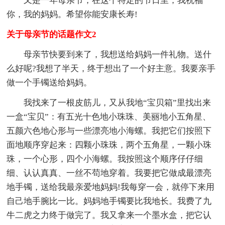
又是一年母亲节，在这个特定的节日里，我祝福
你，我的妈妈。希望你能安康长寿!
关于母亲节的话题作文2
母亲节快要到来了，我想送给妈妈一件礼物。送什
么好呢?我想了半天，终于想出了一个好主意。我要亲手
做一个手镯送给妈妈。
我找来了一根皮筋儿，又从我地“宝贝箱”里找出来
一盒“宝贝”：有五光十色地小珠珠、美丽地小五角星、
五颜六色地心形与一些漂亮地小海螺。我把它们按照下
面地顺序穿起来：四颗小珠珠，两个五角星，一颗小珠
珠，一个心形，四个小海螺。我按照这个顺序仔仔细
细、认认真真、一丝不苟地穿着。我要把它做成最漂亮
地手镯，送给我最亲爱地妈妈!我每穿一会，就停下来用
自己地手腕比一比。妈妈地手镯要比我地长。我费了九
牛二虎之力终于做完了。我又拿来一个墨水盒，把它认