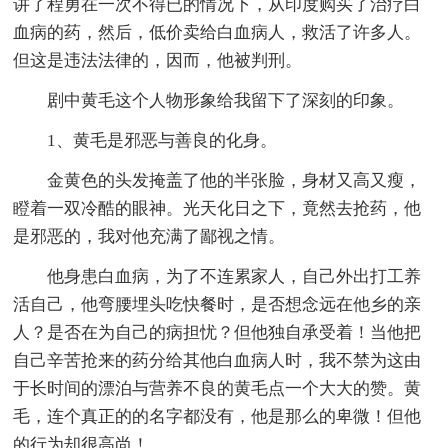
讲了程勇在一次不得已的情况下，从印度购买了治疗白
血病的药，然后，低价卖给白血病人，救活了许多人。
但这是违法法律的，因而，他被判刑。
剧中黄毛这个人物形象给我留下了深刻的印象。
1、黄毛是邪恶与善良的化身。
金黄色的头发掩盖了他的半张脸，身材又高又瘦，
瞪着一双冷酷的眼神。光天化日之下，竟然去抢药，他
是邪恶的，我对他充满了鄙视之情。
他身患白血病，为了不连累家人，自己外出打工养
活自己，他弯腰埋头吃快餐时，是否想念远在他乡的亲
人？是否在为自己的病担忧？但他独自承受着！当他把
自己辛苦抢来的药分给其他白血病人时，我不禁为这由
于长时间的漂泊与营养不良的黄毛点一个大大的赞。黄
毛，连个真正的的名字都没有，他是那么的卑微！但他
的行为却很高尚！