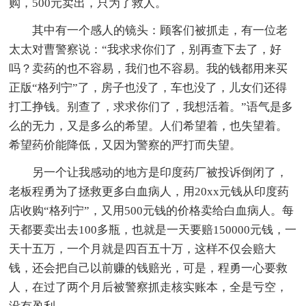
购，500元卖出，只为了救人。
其中有一个感人的镜头：顾客们被抓走，有一位老
太太对曹警察说：“我求求你们了，别再查下去了，好
吗？卖药的也不容易，我们也不容易。我的钱都用来买
正版“格列宁”了，房子也没了，车也没了，儿女们还得
打工挣钱。别查了，求求你们了，我想活着。”语气是多
么的无力，又是多么的希望。人们希望着，也失望着。
希望药价能降低，又因为警察的严打而失望。
另一个让我感动的地方是印度药厂被投诉倒闭了，
老板程勇为了拯救更多白血病人，用20xx元钱从印度药
店收购“格列宁”，又用500元钱的价格卖给白血病人。每
天都要卖出去100多瓶，也就是一天要赔150000元钱，一
天十五万，一个月就是四百五十万，这样不仅会赔大
钱，还会把自己以前赚的钱赔光，可是，程勇一心要救
人，在过了两个月后被警察抓走核实账本，全是亏空，