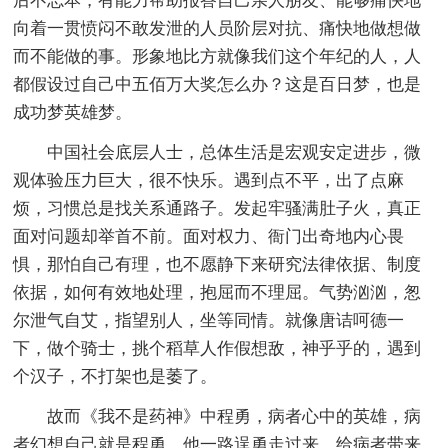
后不忘本，有能力帮助报答自己亲人朋友、能够痛快地
向着一贯愤闷不敢发泄的人员阶层对抗、痛快地做想做
而不能做的事。形象地比方就像我们这个年纪的人，人
都假设过自己中五佰万大奖怎么办？这是百日梦，也是
成功梦英雄梦。
中国社会底层人士，总体生活是宏观安定进步，微
观体验压力巨大，很不快乐。遇到点不平，出了点麻
烦，习惯总是找关系通路子。发起牢骚满肚子火，真正
面对问题却举首不前。面对权力、衙门出奇地内心畏
惧，那怕自己有理，也不愿静下来研究法律依据、制度
依据，如何有效地处理，抱屈而不理屈。气势汹汹，怱
尔泄气自艾，指望别人，坐等同情。就像唐诘呵德一
下，做个骑士，挑个稻草人作假想敌，神乎乎的，遇到
个汉子，不打架也是萎了。
故而《我不是药神》中程勇，病者心中的英雄，病
者幻想自己就是程勇，他一路逞勇走过来，给病者带来