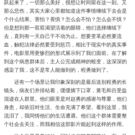
跃起来了，一切那么美好，很想让时间留在这一刻。又
那么悲伤，其实大家心里都知道这件事情继续下去会是
个什么结果。害怕？畏惧？怎么会不怕？怎么会不惧？
但是想到那一双双渴望活着的眼睛，他们选择继续下
去，直到有一天自己干不动为止。想要变革必然要流
血，触犯法律必然要受到惩罚，相比于现实中的真实事
件，电影里用更惨烈的形式展示到了我们面前。在了解
到这个病患群体后，主人公完成精神的蜕变，这深深的
感染了我，这不是常人能做到的，程勇做到了。
还有一个场景让我印象深刻的是最后送别程勇的长
镜头，病友们并排站着，缓缓摘下口罩，黄毛和吕受益
混迹在人群里。他们眼里是对赵勇的感谢与尊重，他们
身患，却依旧对生活、生命充满了希望。看到这里，我
流泪了，我同情他们的生活遭遇。他们这个群体需要整
个社会去关注，而我相信这部影片能起到这样的作用。