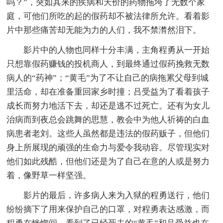
吗？”，突如其来的疾病和天价的药物拖垮了无数个家
庭，可他们所吃的起的假药却不被法律所允许。看着影
片中那些痛苦却无能为力的人们，我不禁潸然泪下。
影片中的人物也同样十分丰满，主角程勇从一开始
只想靠假药赚钱的投机商人，到最终通过假药挽救无数
病人的“药神”；“黄毛”为了不让自己的病拖累父母到城
里活命，却在准备重回家乡时撞；吕受益为了看着孩子
成长而努力地活下去，却还是逃不过死亡。还有为女儿
治病而到夜总会跳舞的思慧，教会中为他人祈祷的白血
病患者老刘。这些人虽然都是违法的假药贩子，但他们
身上所展现的顽强的生命力与爱令我动容。尽管现实对
他们如此残酷，但他们还是为了自己在意的人或是努力
着，像野草一样坚强。
影片的最后，许多病人来为入狱的程勇送行，他们
纷纷摘下了用来保护自己的口罩，对程勇表达感激，而