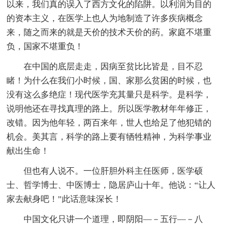
以来，我们真的误入了西方文化的陷阱。以利润为目的
的资本主义，在医学上也人为地制造了许多疾病概念
来，随之而来的就是天价的技术天价的药。家庭不堪重
负，国家不堪重负！
在中国的底层走走，因病至贫比比皆是，目不忍
睹！为什么在我们小时候，国、家那么贫困的时候，也
没有这么多绝症！现代医学充其量只是科学。是科学，
说明他还在寻找真理的路上。所以医学教材年年修正，
改错。因为他年轻，两百来年，世人也给足了他犯错的
机会。美其言，科学的路上要有牺牲精神，为科学事业
献出生命！
但也有人说不。一位肝胆外科主任医师，医学硕
士、哲学博士、中医博士，隐居庐山十年。他说：“让人
家去献身吧！”此话意味深长！
中国文化只讲一个道理，即阴阳—－五行—－八