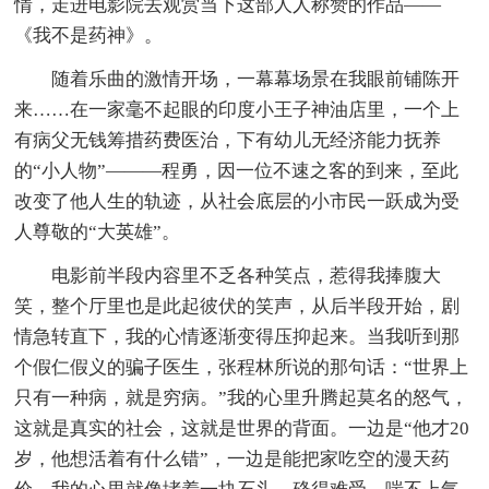
情，走进电影院去观赏当下这部人人称赞的作品——
《我不是药神》。
随着乐曲的激情开场，一幕幕场景在我眼前铺陈开
来……在一家毫不起眼的印度小王子神油店里，一个上
有病父无钱筹措药费医治，下有幼儿无经济能力抚养
的“小人物”———程勇，因一位不速之客的到来，至此
改变了他人生的轨迹，从社会底层的小市民一跃成为受
人尊敬的“大英雄”。
电影前半段内容里不乏各种笑点，惹得我捧腹大
笑，整个厅里也是此起彼伏的笑声，从后半段开始，剧
情急转直下，我的心情逐渐变得压抑起来。当我听到那
个假仁假义的骗子医生，张程林所说的那句话：“世界上
只有一种病，就是穷病。”我的心里升腾起莫名的怒气，
这就是真实的社会，这就是世界的背面。一边是“他才20
岁，他想活着有什么错”，一边是能把家吃空的漫天药