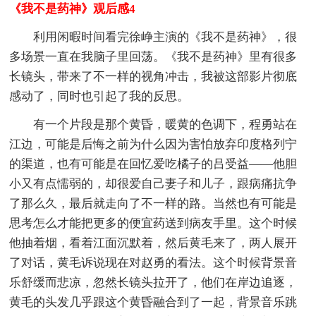
《我不是药神》观后感4
利用闲暇时间看完徐峥主演的《我不是药神》，很
多场景一直在我脑子里回荡。《我不是药神》里有很多
长镜头，带来了不一样的视角冲击，我被这部影片彻底
感动了，同时也引起了我的反思。
有一个片段是那个黄昏，暖黄的色调下，程勇站在
江边，可能是后悔之前为什么因为害怕放弃印度格列宁
的渠道，也有可能是在回忆爱吃橘子的吕受益——他胆
小又有点懦弱的，却很爱自己妻子和儿子，跟病痛抗争
了那么久，最后就走向了不一样的路。当然也有可能是
思考怎么才能把更多的便宜药送到病友手里。这个时候
他抽着烟，看着江面沉默着，然后黄毛来了，两人展开
了对话，黄毛诉说现在对赵勇的看法。这个时候背景音
乐舒缓而悲凉，忽然长镜头拉开了，他们在岸边追逐，
黄毛的头发几乎跟这个黄昏融合到了一起，背景音乐跳