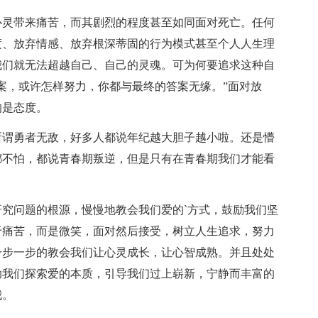
心灵带来痛苦，而其剧烈的程度甚至如同面对死亡。任何
度、放弃情感、放弃根深蒂固的行为模式甚至个人人生理
我们就无法超越自己、自己的灵魂。可为何要追求这种自
案，或许怎样努力，你都与最终的答案无缘。”面对放
的是态度。
所谓勇者无敌，好多人都说年纪越大胆子越小啦。还是懵
都不怕，都说青春期叛逆，但是只有在青春期我们才能看
究问题的根源，慢慢地教会我们爱的`方式，鼓励我们坚
于痛苦，而是微笑，面对然后接受，树立人生追求，努力
一步一步的教会我们让心灵成长，让心智成熟。并且处处
助我们探索爱的本质，引导我们过上崭新，宁静而丰富的
我。