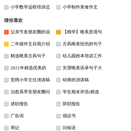
小学数学远程培训总
小学制作美食作文
作文300字七篇
300字合集5篇
17
18
结
猜你喜欢
父亲节发朋友圈的说
【精华】唯美意境句
1
2
二年级作文自我介绍
古风唯美忧伤的句子
说6篇
子锦集79条
3
4
精选唯美古风句子
幼儿园校本培训工作
5
6
2021年精选优美的
失望唯美语录句子大
90句
总结
7
8
竞聘小学主任演讲稿
幼师的演讲稿
晚安朋友圈问候语集锦
全（通用100句）
9
10
治愈系早安朋友圈问
学生期末评语(精选
六篇
75条
11
12
述职报告
辞职报告
候语42句
15篇)
13
14
广告词
倡议书
15
16
周记
问候语
17
18