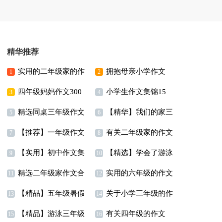
精华推荐
实用的二年级家的作
拥抱母亲小学作文
1
2
四年级妈妈作文300
小学生作文集锦15
文合集6篇
3
4
精选同桌三年级作文
【精华】我们的家三
字汇编5篇
篇
5
6
【推荐】一年级作文
有关二年级家的作文
300字汇总5篇
年级作文汇编5篇
7
8
【实用】初中作文集
【精选】学会了游泳
汇总七篇
合集八篇
9
10
精选二年级家作文合
实用的六年级的作文
锦4篇
三年级作文300字3篇
11
12
【精品】五年级暑假
关于小学三年级的作
集九篇
300字集锦9篇
13
14
【精品】游泳三年级
有关四年级的作文
作文汇总9篇
文三篇
15
16