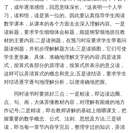
了，成年逐渐感悟，回思意味深长。”这表明一个人学
习，读和悟，读是第一位的。因此要认真指导学生阅读
数学课本，从课本的各个方面去去深入理解内容。一是
读标题，要求学生细细体会标题，能提纲挈领地抓住教
材的主要内容;二是读例题，在预习时应要求学生带着问
题读例题，并初步理解解题方法;三是读插图，它们可使
学生更形象、具体、准确地理解文字的内容;四是读算
式，按算式各部分的原理读，按算式所表示的意义读，
这样可以弄清算式的概念和意义;五是读结语，要求学生
对结语逐字逐句地理解分析，以便准确地把握。
同时读书时要抓好三点：一是粗读，即边读边圈、
点、勾、画，大体弄懂教材内容，对理解有困难的地方
作记号;二是精读，即在教师讲解的基础上细嚼课文，把
握重要的数学概念、公式、法则、思想及方法;三是研
读，即当每一章节内容学完后，整理学过的知识，弄清