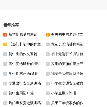
精华推荐
新学期感受的周记
有关初中的老师作文
1
2
【热门】初中的作文
竞选班长演讲稿精选
3篇
3
4
初中生的作文五篇
初中竞选班长演讲稿
300字汇编八篇
15篇
5
6
高中竞选班长的演讲
实用的美丽的家乡三
7
8
学生期末评语(通用
我安全我健康我快乐
稿
年级作文300字四篇
9
10
交通出行安全演讲稿
小学生交通安全教育
15篇)
演讲稿11篇
11
12
初中生周记15篇
小学生期末评语
演讲稿11篇
13
14
热门班长竞选演讲稿
关于三年级家乡的作
【荐】
15
16