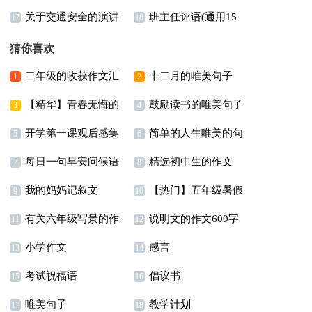
关于交通安全的演讲
班主任评语(通用15
文3篇
17
18
稿(合集15篇)
篇)
猜你喜欢
二年级的收获作文汇
十二月的唯美句子
1
2
【精华】青春无悔的
鼓励读书的唯美句子
总六篇
15篇
3
4
开学第一课观后感集
简单的人生唯美的句
演讲稿4篇
12篇
5
6
每日一句早安问候语
精选初中生的作文
合15篇
子74句
7
8
我的妈妈记叙文
【热门】五年级暑假
400字集锦5篇
9
10
有关六年级写景的作
说明文的作文600字
【热】
作文300字汇总5篇
11
12
小学作文
感言
文汇编6篇
锦集7篇
13
14
考试祝福语
倡议书
15
16
唯美句子
教学计划
17
18