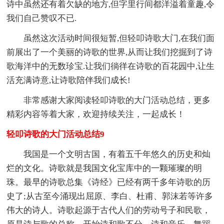
诗中虽然还有着欠缺的地方,但字里行间都洋溢着童趣,令
我们自己赞叹不已.
虽然这次活动时间很短暂,但轻叩诗歌大门,在我们面
前展出了一个美丽的诗歌的世界,从而让我们挖掘到了诗
歌海洋中的无数珍宝.让我们徜徉在诗歌的百花园中,让生
活充满诗意,让诗歌陪伴我们成长!
非常感谢大家阅读轻叩诗歌的大门活动总结，更多
精彩内容等着大家，欢迎持续关注，一起成长！
轻叩诗歌的大门活动总结9
我国是一个文明古国，有着五千年悠久的历史和灿
烂的文化。诗歌就是我国文化宝库中的一颗璀璨的明
珠。最早的诗歌总集《诗经》已经有两千多年诗歌的历
史了;从古至今涌现出屈原、李白、杜甫、郭沫若等许多
伟大的诗人。诗歌起源于古代人们的劳动号子和民歌，