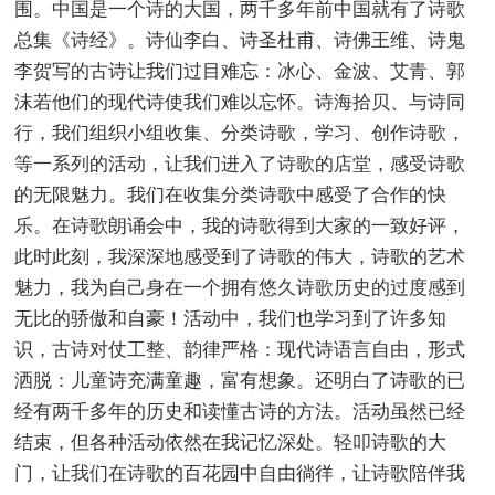
围。中国是一个诗的大国，两千多年前中国就有了诗歌
总集《诗经》。诗仙李白、诗圣杜甫、诗佛王维、诗鬼
李贺写的古诗让我们过目难忘：冰心、金波、艾青、郭
沫若他们的现代诗使我们难以忘怀。诗海拾贝、与诗同
行，我们组织小组收集、分类诗歌，学习、创作诗歌，
等一系列的活动，让我们进入了诗歌的店堂，感受诗歌
的无限魅力。我们在收集分类诗歌中感受了合作的快
乐。在诗歌朗诵会中，我的诗歌得到大家的一致好评，
此时此刻，我深深地感受到了诗歌的伟大，诗歌的艺术
魅力，我为自己身在一个拥有悠久诗歌历史的过度感到
无比的骄傲和自豪！活动中，我们也学习到了许多知
识，古诗对仗工整、韵律严格：现代诗语言自由，形式
洒脱：儿童诗充满童趣，富有想象。还明白了诗歌的已
经有两千多年的历史和读懂古诗的方法。活动虽然已经
结束，但各种活动依然在我记忆深处。轻叩诗歌的大
门，让我们在诗歌的百花园中自由徜徉，让诗歌陪伴我