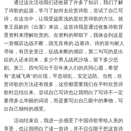
通过这次活动我们还收获了许多了知识，我们了解
了诗歌的起源，学习了如何去欣赏诗歌，尝试了自己写
诗，在这当中，让我受益匪浅的是欣赏诗歌的方法。就
拿王昌龄的《出塞》来说，这首诗我是通过收集诗歌背
景资料来理解欣赏的。在资料的帮助下，我体会到这是
一首慨叹边战不断，国无良将的.边塞诗。诗的首句耐人
寻味，有历史变迁，征战未断的感叹，第二句写的是出
征的人还未回来，多少个男儿战死沙场，留下多少悲
剧。第三、四句写出千百年来人们的共同心愿，希望
有"龙城飞将"的出现，平息胡乱，安定边防。当然，欣
赏诗歌的方法还有很多，这些都需要我们在平时欣赏诗
歌时总结出来。尝试自己写诗也让我明白了写诗不一定
要用多么华丽的词语，而是要写出自己眼中的事物，写
出自己独特的感受。
活动结束后，我进一步感受了中国诗歌带给人美的
享受，也让我明白了读一首诗，并不仅仅限于把这首诗