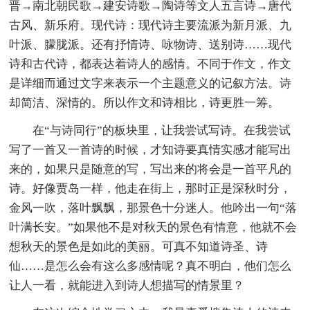
晋→南北朝民歌→建安诗歌→陶诗等文人五言诗→唐代
古风、新乐府。现代诗：现代诗主要流派为新月派、九
叶派、朦胧派。还有抒情诗、咏物诗、送别诗……现代
诗和古代诗，都表达着诗人的感情。不同于作文，作文
是详细而通过文字来表示一个主题意义的记叙方法。诗
却简洁、深情的。所以作文和诗相比，诗更胜一筹。
在“与诗同行”的板块里，让我尝试写诗。在我尝试
写了一首又一首诗的时候，才知诗要真情实感才能写出
来的，如果只是随意的写，写出来的将会是一首平凡的
诗。好像贾岛一样，他走在街上，那时正是深秋时分，
金风一吹，落叶飘飘，那景色十分迷人。他吟出一句“落
叶满长安。”如果他不是对秋天的景色有情意，他就不会
想秋天的景色是如此的美丽。可真不知道诗圣、诗
仙……是怎么会有这么多感情呢？真不明白，他们怎么
让人一看，就能进入到诗人想描写的情景里？