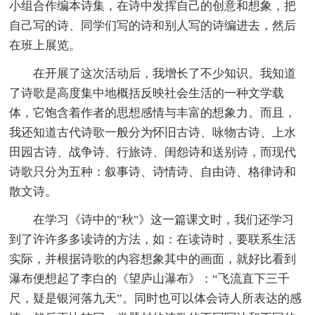
小组合作编本诗集，在诗中发挥自己的创意和想象，把
自己写的诗、同学们写的诗和别人写的诗编进去，然后
在班上展览。
在开展了这次活动后，我增长了不少知识。我知道
了诗歌是高度集中地概括反映社会生活的一种文学载
体，它饱含着作者的思想感情与丰富的想象力。而且，
我还知道古代诗歌一般分为怀旧古诗、咏物古诗、上水
田园古诗、战争诗、行旅诗、闺怨诗和送别诗，而现代
诗歌只分为五种：叙事诗、诗情诗、自由诗、格律诗和
散文诗。
在学习《诗中的"秋"》这一篇课文时，我们还学习
到了许许多多读诗的方法，如：在读诗时，要联系生活
实际，并根据诗歌的内容想象其中的画面，就好比看到
瀑布便想起了李白的《望庐山瀑布》：“飞流直下三千
尺，疑是银河落九天”。同时也可以体会诗人所表达的感