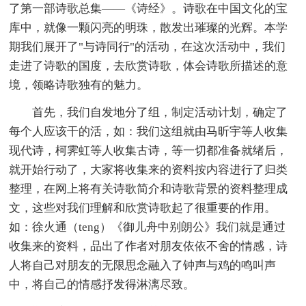
了第一部诗歌总集——《诗经》。诗歌在中国文化的宝
库中，就像一颗闪亮的明珠，散发出璀璨的光辉。本学
期我们展开了"与诗同行"的活动，在这次活动中，我们
走进了诗歌的国度，去欣赏诗歌，体会诗歌所描述的意
境，领略诗歌独有的魅力。
首先，我们自发地分了组，制定活动计划，确定了
每个人应该干的活，如：我们这组就由马昕宇等人收集
现代诗，柯霁虹等人收集古诗，等一切都准备就绪后，
就开始行动了，大家将收集来的资料按内容进行了归类
整理，在网上将有关诗歌简介和诗歌背景的资料整理成
文，这些对我们理解和欣赏诗歌起了很重要的作用。
如：徐火通（teng）《御儿舟中别朗公》我们就是通过
收集来的资料，品出了作者对朋友依依不舍的情感，诗
人将自己对朋友的无限思念融入了钟声与鸡的鸣叫声
中，将自己的情感抒发得淋漓尽致。