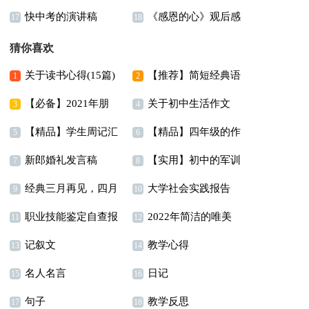
快中考的演讲稿
《感恩的心》观后感
17
18
猜你喜欢
关于读书心得(15篇)
【推荐】简短经典语
1
2
【必备】2021年朋
关于初中生活作文
录锦集68条
3
4
【精品】学生周记汇
【精品】四年级的作
友圈伤感语句30句
300字汇编8篇
5
6
新郎婚礼发言稿
【实用】初中的军训
编7篇
文汇编6篇
7
8
经典三月再见，四月
大学社会实践报告
作文集合五篇
9
10
职业技能鉴定自查报
2022年简洁的唯美
你好唯美说说座右铭汇
13篇
11
12
记叙文
教学心得
告
爱情句子集合38条
总100句
13
14
名人名言
日记
15
16
句子
教学反思
17
18