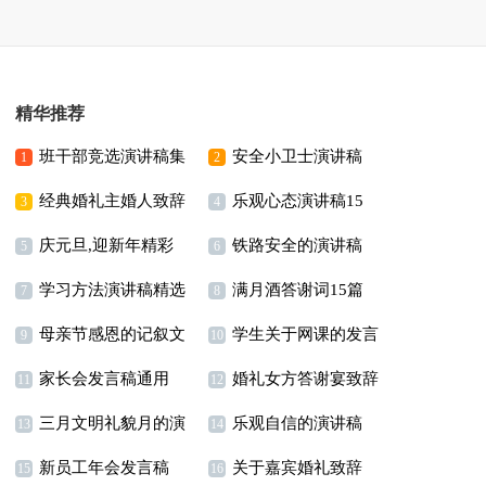
精华推荐
班干部竞选演讲稿集
安全小卫士演讲稿
1
2
经典婚礼主婚人致辞
乐观心态演讲稿15
合15篇
3
4
庆元旦,迎新年精彩
铁路安全的演讲稿
篇
5
6
学习方法演讲稿精选
满月酒答谢词15篇
讲话稿
15篇
7
8
母亲节感恩的记叙文
学生关于网课的发言
15篇
9
10
家长会发言稿通用
婚礼女方答谢宴致辞
稿
11
12
三月文明礼貌月的演
乐观自信的演讲稿
15篇
13
14
新员工年会发言稿
关于嘉宾婚礼致辞
讲稿
15
16