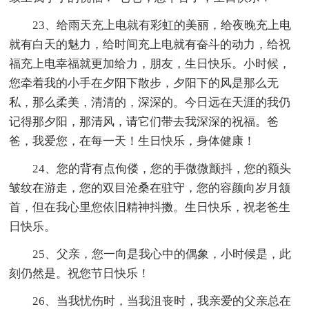
23、给雨天充上电就有彩虹的美丽，给夜晚充上电
就有白天的魅力，给时间充上电就有奋斗的动力，给祝
福充上电幸福就更加给力，朋友，生日快乐。小时候，
您牵着我的小手在夕阳下散步，夕阳下的风是那么无
私，那么柔美，清清的，深深的。今日远在天涯的我仍
记得那夕阳，那清风，请它们带去我深深的祝福。爸
爸，我爱您，在每一天！生日快乐，身体健康！
24、您的背有点佝偻，您的手微微颤抖，您的额头
皱纹在游走，您的双目沧桑在驻守，您的容颜向岁月颔
首，但在我心里您依旧精神抖擞。生日快乐，祝老爸生
日快乐。
25、父亲，您一向是我心中的偶象，小时候是，此
刻仍然是。祝您节日快乐！
26、当我忧伤时，当我沮丧时，我亲爱的父亲总在