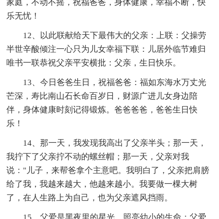
家庭，不动不摇，祝福爸爸，身体健康，幸福不断，快
乐无忧！
12、以此联献给天下最伟大的父亲：上联：父操劳
半世辛酸倾注一心只为儿女幸福下联：儿居外临节难归
唯书一联恭祝父亲平安横批：父亲，生日快乐。
13、今日爸爸生日，祝福爸爸：福如东海水万丈光
芒深，寿比南山石长命百岁日，财源广进儿女身边陪
伴，身体健康时刻记得锻炼。爸爸爸爸，爸爸生日快
乐！
14、那一天，我发现我高出了父亲半头；那一天，
我拧下了父亲拧不动的螺丝帽；那一天，父亲对我
说："儿子，来帮爸拿个主意吧。我明白了，父亲把肩膀
给了我，我越来越大，他越来越小。我要做一棵大树
了，在人生路上为自己，也为父亲遮风挡雨。
15、父爱是黑夜里的星光，照亮幼小的生命；父爱