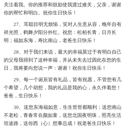
关注着我。你的推荐和鼓励使我渡过难关，父亲，谢谢
你的帮忙和明白。祝你生日快乐！
27、耳聪目明无烦恼，笑对人生意从容，晚年自有
祥光照，鹤舞夕阳分外红。祝您：松柏长青，日月长
明；福如东海，寿比南山，老爸生日快乐！
28、对于我们来说，最大的幸福莫过于有明白自己
的父母我得到了这种幸福，并从未失去过因此在您的生
日，我将要向您说一声：谢谢！祝你生日快乐！
29、每一个诞辰皆有礼品，皆有祝愿，不管您有几
个希望，几个胡想，我的礼品是我的心，永久伴着您！
爸爸，生日快乐！
30、送您东海福如意，生生世世都顺利；送您南山
不老松，青春常在颜如童，送您北国夜明珠，照亮生活
坦途路，送你西（心）想事总成！祝老爸生日快乐！