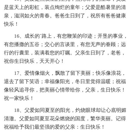
是蓝天上的彩虹，装点绚烂的童年；父爱是酷暑里的清
泉，滋润如火的青春。爸爸生日到了，祝所有爸爸健康
快乐！
16、成长的`路上，有您鞭策的印迹；开垦的事业，
有您播撒的五谷；交心的言谈里，有您无声的眷顾；远
行的行囊里，装满着您的叮嘱。父亲生日到了，老爸，
祝你生日快乐，天天开心！
17、爱情像烟火，飘散了留下美丽；快乐像浪花，
退去了留下笑语；幸福像阳光，冬日里觉得温暖；祝福
像轻风追寻你，把美丽心情带给你，父亲，生日快乐！
祝一家快乐！
18、父爱如同夏至的阳光，灼烧眼球却让心底明媚
清澈。父爱如同夏至花朵燃烧的国度，繁华美丽。记得
祝福给予我们最坚强的爱的父亲：生日快乐！