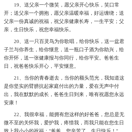
19、送父亲一个微笑，愿父亲开心快乐，笑口常
开；送父亲一个拥抱，愿父亲温暖幸福，好运缠绕；送
父亲一份真诚的祝福，祝父亲健康长寿，一生平安；父
亲，生日快乐，祝您幸福快乐。
20、送一只百灵鸟为你歌唱，给你快乐，送一盆君
子兰与你养生，给你惬意，送一瓶口子酒为你助兴，给
你开怀，送一张健康报与你同行，给你平安。爸爸生
日，祝爸爸快乐开心，平安惬意。
21、当你的青春逝去，当你的额头范光，我知道这
是你坚实的臂膀抗起家庭付出的力量，爱在无声中付
出，我在默默的成长，爸爸生日到来，唯有祝愿您永远
安康！
22、我很幸福，能拥有您这样的好爸爸，您总是无
微不至的关怀我，爱护我，疼惜我，而我只能在您生日
致上我小小的祝福："爸爸，您辛苦了，生日快乐！"