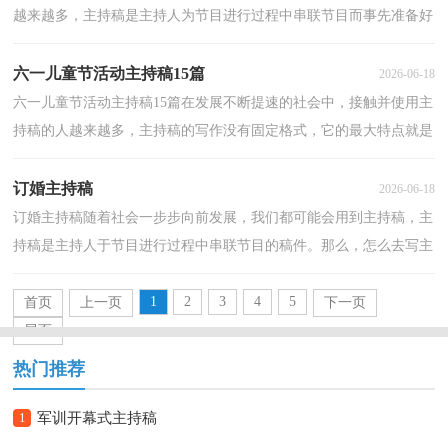
越来越多，主持稿是主持人为节目进行过程中串联节目而事先准备好
的文稿。你写主持稿时总是无从下笔？以下是小编为...
六一儿童节活动主持稿15篇
2026-06-18
六一儿童节活动主持稿15篇在发展不断提速的社会中，接触并使用主
持稿的人越来越多，主持稿的写作没有固定格式，它的最大特点就是
富有个性。写主持稿的注意事项有许多，你确定会写吗...
订婚主持稿
2026-06-18
订婚主持稿随着社会一步步向前发展，我们都可能会用到主持稿，主
持稿是主持人于节目进行过程中串联节目的稿件。那么，怎么去写主
持稿呢？以下是小编整理的订婚主持稿，仅供参考，希望能...
1
2
3
4
5
首页
上一页
下一页
尾页
热门推荐
1
军训开幕式主持稿