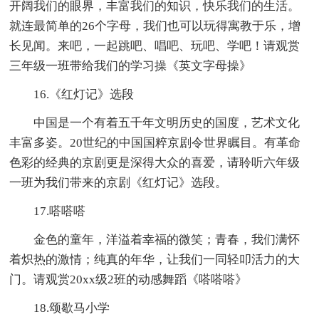
开阔我们的眼界，丰富我们的知识，快乐我们的生活。
就连最简单的26个字母，我们也可以玩得寓教于乐，增
长见闻。来吧，一起跳吧、唱吧、玩吧、学吧！请观赏
三年级一班带给我们的学习操《英文字母操》
16.《红灯记》选段
中国是一个有着五千年文明历史的国度，艺术文化
丰富多姿。20世纪的中国国粹京剧令世界瞩目。有革命
色彩的经典的京剧更是深得大众的喜爱，请聆听六年级
一班为我们带来的京剧《红灯记》选段。
17.嗒嗒嗒
金色的童年，洋溢着幸福的微笑；青春，我们满怀
着炽热的激情；纯真的年华，让我们一同轻叩活力的大
门。请观赏20xx级2班的动感舞蹈《嗒嗒嗒》
18.颂歇马小学