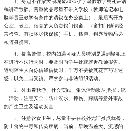
3、身边不存放大额现金20xx小学暑假散学典礼讲话
稿讲话致辞。贵重物品尽量不带入学校（教师笔记本电
脑等贵重教学有条件的请锁在办公桌上）。最后离开办
公室、教室、宿舍的人负责锁门锁窗。（窗扣门锁请经
常检查、有损坏尽快保修）手机、钱包、钥匙等物品必
须随身携带。
4、提高警惕，校内如遇可疑人员特别是遇到疑犯正
在进行不法行为时，要及时向学生处或就近教师报告。
遇到陌生人向你借钱借物时，千万不要被其花言巧语迷
惑，以免上当受骗。严禁参与非法组织活动。
5、外出春秋游、社会实践、集体活动服从指挥，统
一活动，注意安全，防止溺水、摔伤、踩踏等意外事故
的产生卫生及运动安全
1、注意饮食卫生，尽量不要在校外无证摊点就餐，
防止食物中毒和传染疾病，当前，早晚温差大、流感的