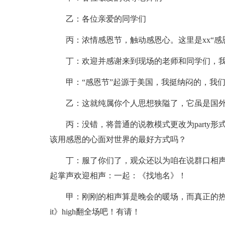
乙：各位亲爱的同学们
丙：浓情感恩节，触动感恩心。这里是xx“感
丁：欢迎并感谢来到现场的老师和同学们，
甲：“感恩节”起源于美国，我挺纳闷的，我
乙：这就纯属你个人思想狭隘了，它虽是国外
丙：没错，将普通的说教模式更改为party
该用感恩的心面对世界的最好方式吗？
丁：服了你们了，观众还以为咱在说群口相
起掌声欢迎相声：一起：《找地名》！
甲：刚刚的相声算是晚会的暖场，而真正的热
it》high翻全场吧！有请！