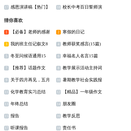
感恩演讲稿【热门】
校长中考百日誓师演
篇)
17
18
讲稿范文
猜你喜欢
【必备】老师的感谢
寒假的日记
1
2
我的班主任记叙文8
教师获奖感言(15篇)
信模板锦集9篇
3
4
冬至问候语通用15
幸福名人名言15篇
篇
5
6
【推荐】话题作文
教学展示活动主持词
篇
7
8
关于四月再见，五月
暑期教学社会实践报
300字汇总九篇
9
10
化学教育实习总结
【精品】一年级作文
你好个性座右铭说说
告14篇
11
12
年终总结
朋友圈
集锦五篇
（通用30句）
13
14
报告
教学反思
15
16
听课报告
责任书
17
18