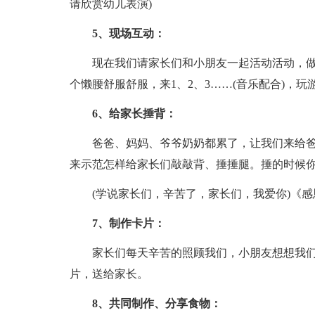
请欣赏幼儿表演)
5、现场互动：
现在我们请家长们和小朋友一起活动活动，
个懒腰舒服舒服，来1、2、3……(音乐配合)，玩
6、给家长捶背：
爸爸、妈妈、爷爷奶奶都累了，让我们来给
来示范怎样给家长们敲敲背、捶捶腿。捶的时候你
(学说家长们，辛苦了，家长们，我爱你)《
7、制作卡片：
家长们每天辛苦的照顾我们，小朋友想想我
片，送给家长。
8、共同制作、分享食物：