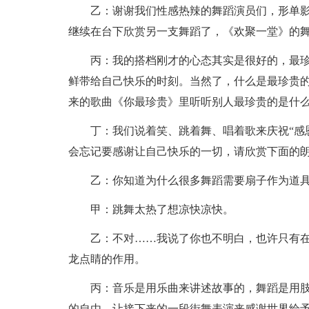
乙：谢谢我们性感热辣的舞蹈演员们，形单
继续在台下欣赏另一支舞蹈了，《欢聚一堂》的
丙：我的搭档刚才的心态其实是很好的，最
鲜带给自己快乐的时刻。当然了，什么是最珍贵的
来的歌曲《你最珍贵》里听听别人最珍贵的是什
丁：我们说着笑、跳着舞、唱着歌来庆祝“感
会忘记要感谢让自己快乐的一切，请欣赏下面的
乙：你知道为什么很多舞蹈需要扇子作为道
甲：跳舞太热了想凉快凉快。
乙：不对……我说了你也不明白，也许只有
龙点睛的作用。
丙：音乐是用乐曲来讲述故事的，舞蹈是用
的自由，让接下来的一段街舞表演来感谢世界给