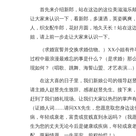
首先来介绍新郎，站在这边的这位美滋滋乐颠
让大家来认识一下，看新郎，多潇洒，英姿飒爽
人，织女配牛郎，花好月圆，地久天长！站在这边
姐，请上前一步走让大家来认识一下。
（求婚宣誓并交换求婚信物。）XX小姐有件
过程中最浪漫最难忘的事是什么？（是求婚）那
现如何？（唱歌、跳舞、海誓山盟、才艺表演…
在这大喜的日子里，我们新娘公司的领导赵
请主婚人赵昱先生致辞。感谢赵昱先生。接下来，
赶到了我们婚礼现场。让我们大家以热烈的掌声
（证婚人词……请问XX先生，您愿意取您身边这
病，年轻或衰老，富贵或贫贱直到永远吗？（我愿
生为您的丈夫无论今后是健康或疾病，年轻或衰
配，两厢情愿，一生平安，前程灿烂！）