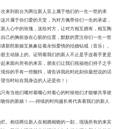
一次来到前台为两位新人呈上属于他们的一生一世的承
进这片属于你们爱的天堂，为对方佩带你们一生的承诺，
这新人心中的玫瑰，送给对方，让对方相互拥有，相互陶
在自己的胸前放在心脏的位置，默默的贯注你们一生一世
绵请新郎新娘互换象征着永恒爱情的结婚钻戒（音乐）。
心脏主动脉上的。证明着我们的新人不止是手连着手更是
举起来面向所有的来宾，朋友们让我们祝福他们持子之手
发现你的手有一些颤抖，请告诉我此时此刻你最想说的话
希望当时站在我身边的人还是你！）
侣只有当他们嘴对着嘴心对着心的时候他们才能够共享彼
你的新娘！-----持续的时间越长将代表着我们的新人
灿烂。相信两位新人在相拥相吻的一刻，现场所有的来宾