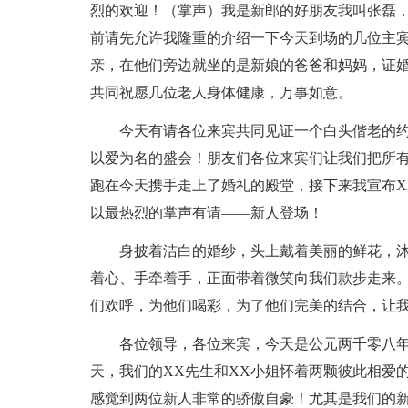
烈的欢迎！（掌声）我是新郎的好朋友我叫张磊
前请先允许我隆重的介绍一下今天到场的几位主
亲，在他们旁边就坐的是新娘的爸爸和妈妈，证婚
共同祝愿几位老人身体健康，万事如意。
今天有请各位来宾共同见证一个白头偕老的
以爱为名的盛会！朋友们各位来宾们让我们把所
跑在今天携手走上了婚礼的殿堂，接下来我宣布X
以最热烈的掌声有请——新人登场！
身披着洁白的婚纱，头上戴着美丽的鲜花，
着心、手牵着手，正面带着微笑向我们款步走来
们欢呼，为他们喝彩，为了他们完美的结合，让
各位领导，各位来宾，今天是公元两千零八
天，我们的XX先生和XX小姐怀着两颗彼此相爱
感觉到两位新人非常的骄傲自豪！尤其是我们的