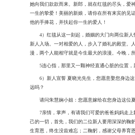
她向我们款款而来。新郎，就在红毯的尽头，爱
一生的挚爱！美丽的新娘，请你在所有来宾的见
他的手捧花，并扶起你一生的爱人！
4）红毯从这一刻起，婚姻的大门向两位新人
新人入场。一对相爱的人，步入了婚礼的殿堂。
漫，两个人能相守就是今生最大的浪漫。今晚，
5连心指，那里又一颗神经直通心脏的位置，
6）新人宣誓 夏晓光先生，您愿意娶您身边
远吗？
请问朱慧娴小姐：您愿意嫁给在您身边这位
7亲情，掌声，有请我们可爱的爸爸妈妈走上
己的一切，首先，我们的二位新人要用深深的鞠躬
生育恩，终生没齿难忘；二鞠躬，感谢父母养育恩