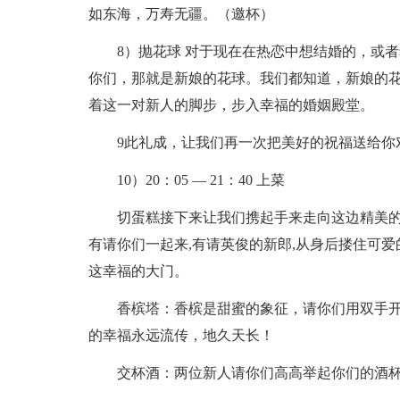
如东海，万寿无疆。（邀杯）
8）抛花球 对于现在在热恋中想结婚的，或
你们，那就是新娘的花球。我们都知道，新娘的
着这一对新人的脚步，步入幸福的婚姻殿堂。
9此礼成，让我们再一次把美好的祝福送给你
10）20：05 — 21：40 上菜
切蛋糕接下来让我们携起手来走向这边精美的
有请你们一起来,有请英俊的新郎,从身后搂住可爱
这幸福的大门。
香槟塔：香槟是甜蜜的象征，请你们用双手
的幸福永远流传，地久天长！
交杯酒：两位新人请你们高高举起你们的酒杯