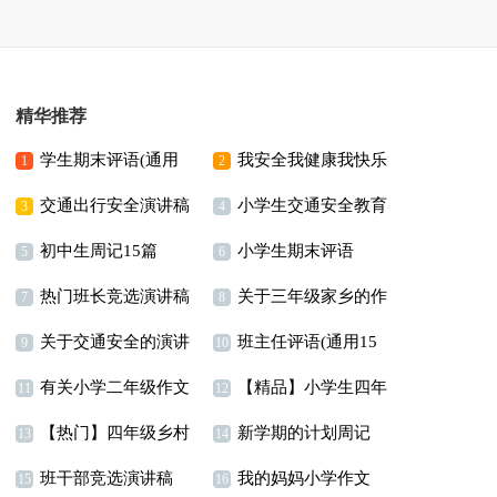
精华推荐
学生期末评语(通用
我安全我健康我快乐
1
2
交通出行安全演讲稿
小学生交通安全教育
15篇)
演讲稿11篇
3
4
初中生周记15篇
小学生期末评语
演讲稿11篇
5
6
热门班长竞选演讲稿
关于三年级家乡的作
【荐】
7
8
关于交通安全的演讲
班主任评语(通用15
文3篇
9
10
有关小学二年级作文
【精品】小学生四年
稿(合集15篇)
篇)
11
12
【热门】四年级乡村
新学期的计划周记
300字汇编9篇
级作文300字合集十篇
13
14
班干部竞选演讲稿
我的妈妈小学作文
美景作文四篇
15
16