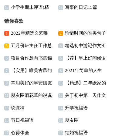
小学生期末评语(精
写事的日记15篇
(汇编15篇)
(集锦15篇)
17
18
选15篇)
猜你喜欢
2022年精选文艺唯
珍惜时间的唯美句子
1
2
五月份班主任工作总
精选初中游记作文汇
美句子摘录36句
3
4
项目合作意向书集锦
【荐】早上好问候语
结
编十篇
5
6
【实用】唯美古风句
2021年简单的人生
15篇
7
8
常用美好的早安朋友
【精选】二年级家的
子集锦70句
格言座右铭摘录88条
9
10
朋友圈晒花草的说说
关于初中第一天作文
圈问候语大汇总67条
作文300字4篇
11
12
说课稿
升学祝福语
15篇
合集9篇
13
14
节日祝福语
朋友圈
15
16
心得体会
结婚祝福语
17
18