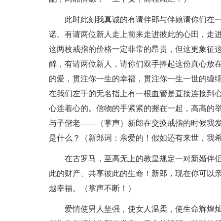
此时此刻我真诚的有请伴郎与伴娘请你们在
诺。有请两位新人走上前来走进彼此的心田，走
这两枚戒指的价格一定非常的昂贵，但这更象征
醉，有请两位新人，请你们双手捧起这份真心放
的爱，贯注你一生的幸福，贯注你一生一世的缠
在我们左手的无名指上有一根血管是直接连接到
心连着心的。信物的手紧紧的握在一起，高高的
与子偕老——（掌声）新郎在交换戒指的时候我
是什么？（新郎词：亲爱的！假如还有来世，我
在古罗马，至高无上的教皇规定一对新婚伴
此的财产、共享彼此的生命！新郎，现在你可以亲吻
越幸福。（掌声不断！）
爱情使男人坚强，使女人温柔，使生命辉煌