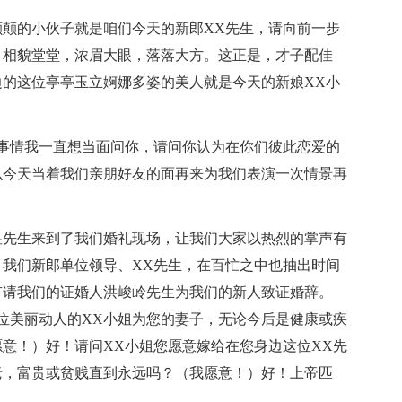
颠的小伙子就是咱们今天的新郎XX先生，请向前一步
，相貌堂堂，浓眉大眼，落落大方。这正是，才子配佳
的这位亭亭玉立婀娜多姿的美人就是今天的新娘XX小
事情我一直想当面问你，请问你认为在你们彼此恋爱的
么今天当着我们亲朋好友的面再来为我们表演一次情景再
）
昱先生来到了我们婚礼现场，让我们大家以热烈的掌声有
我们新郎单位领导、XX先生，在百忙之中也抽出时间
有请我们的证婚人洪峻岭先生为我们的新人致证婚辞。
位美丽动人的XX小姐为您的妻子，无论今后是健康或疾
意！）好！请问XX小姐您愿意嫁给在您身边这位XX先
老，富贵或贫贱直到永远吗？（我愿意！）好！上帝匹