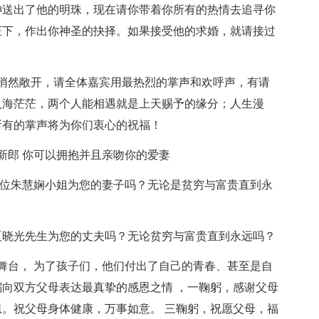
神送出了他的明珠，现在请你带着你所有的热情去追寻你
证下，作出你神圣的抉择。如果接受他的求婚，就请接过
悄然敞开，请全体嘉宾用最热烈的掌声和欢呼声，有请
人海茫茫，两个人能相遇就是上天赐予的缘分；人生漫
所有的掌声将为你们衷心的祝福！
新郎 你可以拥抱并且亲吻你的爱妻
这位朱慧娴小姐为您的妻子吗？无论是贫穷与富贵直到永
夏晓光先生为您的丈夫吗？无论贫穷与富贵直到永远吗？
舞台， 为了孩子们，他们付出了自己的青春、甚至是自
向双方父母表达最真挚的感恩之情 ，一鞠躬，感谢父母
。祝父母身体健康，万事如意。 三鞠躬，祝愿父母，福