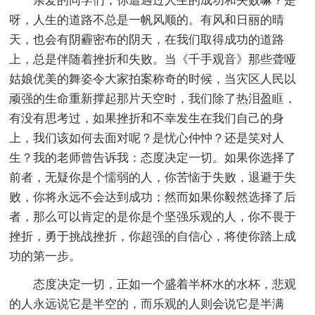
亲爱的同学们，你遭遇过人生的成功和失败嘛？是
呀，人生的道路不总是一帆风顺的。有风和日丽的晴
天，也会有阴霾密布的阴天，在我们取得成功的道路
上，总是伴随着挫折和失败。当《千手观音》那些聋哑
姑娘优美的舞姿令大家拍案称奇的时候，当灾区人民以
顽强的生命重新撑起那片天空时，我们除了热泪盈眶，
有没有思考过，如果挫折和不幸发生在我们自己的身
上，我们该如何去面对呢？是忧心仲忡？还是笑对人
生？我的老师曾告诉我：态度决定一切。如果你选择了
前者，无疑你是个懦弱的人，你苦恼于失败，退避于失
败，你将永远不会达到成功；然而如果你毅然选择了后
者，那么可以肯定的是你是个坚强乐观的人，你不畏于
挫折，勇于挑战挫折，你超强的自信心，将使你踏上成
功的第一步。
态度决定一切，正如一个盛着半杯水的水杯，悲观
的人永远说它是半空的，而乐观的人则会说它是半满