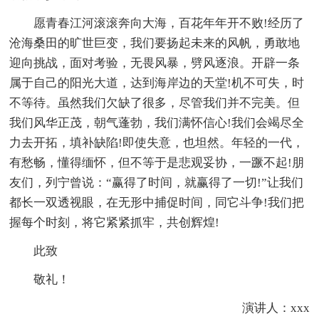
愿青春江河滚滚奔向大海，百花年年开不败!经历了
沧海桑田的旷世巨变，我们要扬起未来的风帆，勇敢地
迎向挑战，面对考验，无畏风暴，劈风逐浪。开辟一条
属于自己的阳光大道，达到海岸边的天堂!机不可失，时
不等待。虽然我们欠缺了很多，尽管我们并不完美。但
我们风华正茂，朝气蓬勃，我们满怀信心!我们会竭尽全
力去开拓，填补缺陷!即使失意，也坦然。年轻的一代，
有愁畅，懂得缅怀，但不等于是悲观妥协，一蹶不起!朋
友们，列宁曾说：“赢得了时间，就赢得了一切!”让我们
都长一双透视眼，在无形中捕促时间，同它斗争!我们把
握每个时刻，将它紧紧抓牢，共创辉煌!
此致
敬礼！
演讲人：xxx