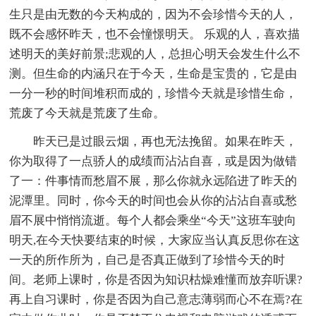
生只是由无数的今天构成的，因为不会珍惜今天的人，
既不会感怀昨天，也不会憧憬明天。 乐观的人，喜欢描
述明天的美好前景;悲观的人，总担心明天会发生什么不
测。但生命的内涵只在于今天，生命是宝贵的，它是由
一分一秒的时间堆积而成的，珍惜今天就是珍惜生命，
荒废了今天就是荒废了生命。
昨天已是过眼云烟，再也无法挽留。如果在昨天，
你为取得了一点骄人的成绩而沾沾自喜，或是因为做错
了一：件事情而愁眉不展，那么你就永远陷进了昨天的
泥潭里。同时，你今天的时间也会从你的沾沾自喜或愁
眉不展中悄悄流逝。每个人都会乘坐“今天”这班车驶向
明天,在今天快要结束的时候，大家应当认真反思你在这
一天的所作所为，自己是否真正做到了珍惜今天的时
间。老师上课时，你是否因为知识枯燥难懂而放弃听课?
再上自习课时，你是否因为自己意志薄弱而心不在焉?在