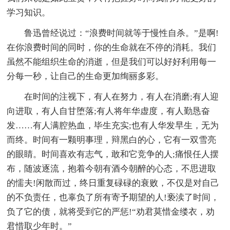
学习知识。
鲁迅曾经说过：“浪费时间就等于慢性自杀。”是啊!
在你浪费时间的同时，你的生命就在不停的消耗。我们
虽然不能组织生命的消逝，但是我们可以好好利用每一
分每一秒，让自己的生命更加绚丽多彩。
在时间的注视下，有人在努力，有人在消磨;有人迎
向进取，有人自甘堕落;有人将年华虚度，有人勤恳奋
发……有人满腔热血，毕生充实;也有人华发早生，无为
而终。时间有一颗明事理，辩黑白的心，它有一双雪亮
的眼睛。时间喜欢有志气，敢和它竞争的人;痛恨任人摆
布，随波逐流，抱着今朝有酒今朝醉的心态，不思进取
的懦夫!闲散而过，终日重复碌碌的衰败，不仅是对自己
的不负责任，也辜负了所有寄予期望的人!亵渎了时间，
负了它的债，就将受到它的严惩!“劝君莫惜金缕衣，劝
君惜取少年时。”