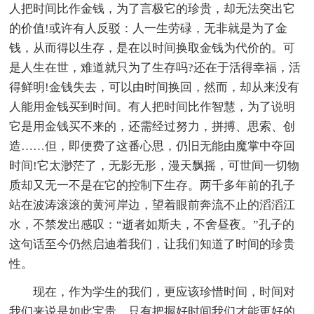
人把时间比作金钱，为了言极它的珍贵，却无法突出它
的价值!或许有人反驳：人一生劳碌，无非就是为了金
钱，从而得以生存，是在以时间换取金钱为代价的。可
是人生在世，难道就只为了生存吗?还在于活得幸福，活
得鲜明!金钱失去，可以由时间换回，然而，却从来没有
人能用金钱买到时间。有人把时间比作智慧，为了说明
它是用金钱买不来的，还需经过努力，拼搏、思索、创
造……但，即便费了这番心思，仍旧无能由魔掌中夺回
时间!它太渺茫了，无影无形，漫天飘摇，可世间一切物
质却又无一不是在它的控制下生存。两千多年前的孔子
站在波涛滚滚的黄河岸边，望着眼前奔流不止的滔滔江
水，不禁发出感叹：“逝者如斯夫，不舍昼夜。”孔子的
这句话至今仍然启迪着我们，让我们知道了时间的珍贵
性。
现在，作为学生的我们，更应该珍惜时间，时间对
我们来说是如此宝贵，只有把握好时间我们才能更好的