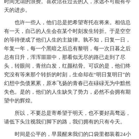
时间无谓的浪费。喜欢活在过去的人，永远不可能有今
天的进步。
也许一些人，他们总是把希望寄托在将来。相信总
有一天，自己的人生会在某个时刻发生转折。于是空空
的等待便成了他们人生的主旋律。孰不知，日复一日，
年复一年，每一个黑暗之后总有黎明，每一次日暮之后
总有日升，浑浑噩噩中，那看似无尽的路已走到了尽
头，转眼间，青丝白发，红颜枯骨。可叹的是，他们终
究没有等来那个转折的时刻，生命却在“明日复明日”的
幻想中负债累累，原本飞扬的青春已在碌碌无为中黯然
失色。是的，他们的人生缺失了势力，必然不会拥有期
望中的辉煌。
所以，不要总是寄希望于明天，也不要好高骛远，
请低下头注视我们脚下的路，我们拥有的只有今天。
时间是公平的，早晨醒来我们的口袋里都装着24小