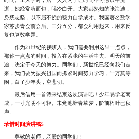
时间。上大学时，居里夫人为了让时间不再煮饭中流
逝，她经常啃面包，喝冷白开。大家都熟知的张海迪，
身残志坚，以不屈不挠的毅力自学成才。我国著名数学
家苏步青会前会后、三分五分，都会利用起来，用来反
复也算数学题。
作为21世纪的接班人，我们需要利用这里一点点，
那你一点点的时间，投入在紧张的生活中去。明天的前
途，决定于今天的努力。同学们，新世纪已经向我们走
来，我们要为振兴祖国而抓紧时间努力学习，千万莫等
闲，白了少年头，空悲切。
最后借用一首诗来结束这次演讲吧！少年易学老南
成，一寸光阴不可轻。未觉池塘春草梦，阶前梧叶已秋
声。
珍惜时间演讲稿5
尊敬的老师，亲爱的同学们：