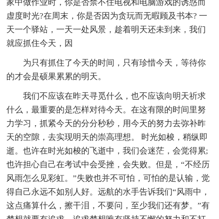
家中做作业时，你是否禁不住电视和电脑游戏的诱惑而
虚度时光?在周末，你是否因为贪玩而无暇顾及书本? 一
天一个驿站，一天一处风景，趁着明天还未到来，我们
就应抓住今天，因
为只有抓住了今天的时间，只有珍惜今天，等待你
的才会是硕果累累的明天。
我们不应该在昨天寻觅什么，也不应该向明天祈求
什么，最重要的是怎样对待今天。在这有限的时间里努
力学习，抓紧今天的分分秒秒，用今天的努力去弥补昨
天的空隙，去实现明天的崇高理想。 时光如梭，稍纵即
逝。也许在时光如梭的飞逝中，我们会迷茫，会觉得累;
也许担心自己在考试中会受挫，会失败。但是，“不经历
风雨怎么见彩虹。”失败也并不可怕，可怕的是认输，觉
得自己永远不如别人好。远航的水手告诉我们“风雨中，
这点痛算什么，擦干泪，不要问，至少我们还有梦。”有