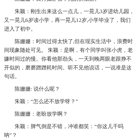
朱颖：刚生出来这么一点儿，一晃儿3岁进幼儿园，
又一晃儿6岁读小学，再一晃儿12岁,小学毕业了，我们
进入了初中。
陈姗姗：时间过得太快了,但在现实生活中，浪费时
间现象随处可见。 朱颖：是啊，有个同学叫张小虎，老
嫌时间过的慢。你看他那劲头，一天到晚两眼老跟挣不
开似的，磨磨蹭蹭耗时间。听不见他说话，一说准是这
句话。
陈姗姗: 说什么呢？
朱颖：“怎么还不放学呀？”
陈姗姗：老盼放学啊？
朱颖：脾气倒是不错，冲谁都笑：“你这儿干吗
呐”？