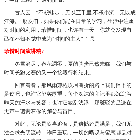
让生命体现出无限的价值。
古人云：“不积蛙步，无以至千里;不积小流，无以成
江海。”朋友们，如果你们能在日常的学习，生活中注重
对时间的利用，珍惜时间，也许有一天，你就会发现自
己在不知不觉中成为“时间的主人”了呢!
珍惜时间演讲稿7
冬雪消尽，春花凋零，夏的脚步已然来临。我们与
时间长跑比赛的又一个接段行将结束。
回首看看，那风雨兼程坎坷曲折的路上我们留下的
足迹吧，也许它坚实厚重，每个深深的印记里都沉淀着
昨天的汗水与笑容；也许它凌乱浅浮，那斑驳的足迹在
无声中谴责着你的懈怠与盲目。
对此，无论是欣喜追悔，是遗憾还是满足，我们无
法企求光阴流转，昨日重现，一切的喟叹与留恋都是对