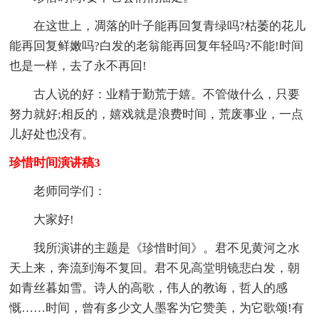
在这世上，凋落的叶子能再回复青绿吗?枯萎的花儿
能再回复鲜嫩吗?白发的老翁能再回复年轻吗?不能!时间
也是一样，去了永不再回!
古人说的好：业精于勤荒于嬉。不管做什么，只要
努力就好;相反的，嬉戏就是浪费时间，荒废事业，一点
儿好处也没有。
珍惜时间演讲稿3
老师同学们：
大家好!
我所演讲的主题是《珍惜时间》。君不见黄河之水
天上来，奔流到海不复回。君不见高堂明镜悲白发，朝
如青丝暮如雪。诗人的高歌，伟人的教诲，哲人的感
慨……时间，曾有多少文人墨客为它赞美，为它歌颂!有