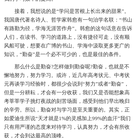
接着，我想说的是“学问是苦根上长出来的甜果”。
我国唐代著名诗人、哲学家韩愈有一句治学名联：“书山
有路勤为径，学海无涯苦作舟”。韩愈的这句话意在告诉
人们，在读书、学习的道路上，没有捷径可走，没有顺
风船可驶，想要在广博的书山、学海中汲取更多更广的
知识，“勤奋”是一个必不可少的，也是最佳的条件。
那么什么是勤奋?怎样做到勤奋呢?勤奋，也就是不
懈地努力，努力学习。或许，近几年高考状元、中考状
元再谈学习经验时，都很少会说到“努力”或者“勤奋”，
但是一分耕耘，才会有一分收获，我们又是否能想象高
考莘莘学子挑灯夜战的刻苦场面，感受到他们早出晚归
的辛劳。所以，勤奋对与学习是至关重要的。其实，正
如爱迪生所说“天才就是1%的灵感加上99%的血汗”我们
只有用严谨的态度来对待学习，认真努力，才会有所收
获，才会到达最高的顶峰。