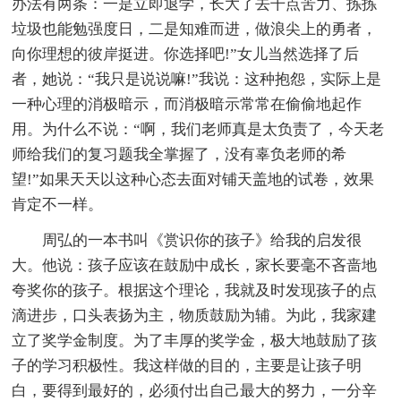
办法有两条：一是立即退学，长大了去干点苦力、拣拣
垃圾也能勉强度日，二是知难而进，做浪尖上的勇者，
向你理想的彼岸挺进。你选择吧!”女儿当然选择了后
者，她说：“我只是说说嘛!”我说：这种抱怨，实际上是
一种心理的消极暗示，而消极暗示常常在偷偷地起作
用。为什么不说：“啊，我们老师真是太负责了，今天老
师给我们的复习题我全掌握了，没有辜负老师的希
望!”如果天天以这种心态去面对铺天盖地的试卷，效果
肯定不一样。
周弘的一本书叫《赏识你的孩子》给我的启发很
大。他说：孩子应该在鼓励中成长，家长要毫不吝啬地
夸奖你的孩子。根据这个理论，我就及时发现孩子的点
滴进步，口头表扬为主，物质鼓励为辅。为此，我家建
立了奖学金制度。为了丰厚的奖学金，极大地鼓励了孩
子的学习积极性。我这样做的目的，主要是让孩子明
白，要得到最好的，必须付出自己最大的努力，一分辛