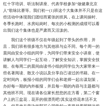
红十字培训、听法制讲座、代表学校参加“做健康北京
人”歌咏比赛等。我们初一(1)班这个大集体并不只是在这
些活动中体现我们团结而紧张的班风，在上课间操时、
冬季长跑时、水房站岗时、每次的小检测的成绩可以看
出我们这个集体也是严肃而又活泼的。
我们这个班级不仅在年级起到了带头的作用，并
且，我们班有很多地方与其他班与众不同。每个周一的
晨间由安全小组的同学，为同学们带来安全小讲座，使
讲解人与同学们一起互动，了解安全知识，掌握安全技
能。在每周二的晨间由读书小组的同学位为大家带来一
些名著阅读、散文小说以及分享自己读过的书籍。在一
定时间内，板报小组的同学们会和老师一起出谋划策，
办好每一期的内外板报，并且每一期的内容与主题都与
其他班不同。现在请各位家长想您的左方看，第二个窗
户上的三盆花，花开的很漂亮吧!其实这些花本活不太