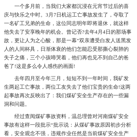
一个多月前，当我们大家都沉浸在元宵节过后的喜
庆与快乐之中时。3月7日机运工亡事故发生了，夺取了
一名矿工兄弟的生命，这位同志明年即将退休，就这样
他失去了安享晚年的机会。曾记否?去年4月4日的那场事
故，更让人为之心酸，那是一幕“双亲遭受白发人送黑发
人的人间杯具，日渐体衰的他们怎能忍受那撕心裂肺的
失子之痛，三个小孩啼哭着，他们再也见不到自己的爸
爸了!这是多么令人感伤的画面!
去年四月至今年三月，短短不到一年时间，我矿发
生两起工亡事故，两位工友失去了他们宝贵的生命!这两
起事故再次反映出了：我们煤矿安全生产存在的一些漏
洞和问题。
经过查阅煤矿事故资料，温总理曾对河南煤矿安全
事故有这样一段批示“批示说：从煤矿事故原因初步分析
看，安全观念不强，违规作业任然是当前煤矿安全生产