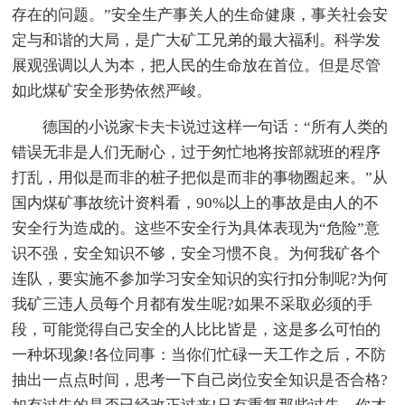
存在的问题。”安全生产事关人的生命健康，事关社会安
定与和谐的大局，是广大矿工兄弟的最大福利。科学发
展观强调以人为本，把人民的生命放在首位。但是尽管
如此煤矿安全形势依然严峻。
德国的小说家卡夫卡说过这样一句话：“所有人类的
错误无非是人们无耐心，过于匆忙地将按部就班的程序
打乱，用似是而非的桩子把似是而非的事物圈起来。”从
国内煤矿事故统计资料看，90%以上的事故是由人的不
安全行为造成的。这些不安全行为具体表现为“危险”意
识不强，安全知识不够，安全习惯不良。为何我矿各个
连队，要实施不参加学习安全知识的实行扣分制呢?为何
我矿三违人员每个月都有发生呢?如果不采取必须的手
段，可能觉得自己安全的人比比皆是，这是多么可怕的
一种坏现象!各位同事：当你们忙碌一天工作之后，不防
抽出一点点时间，思考一下自己岗位安全知识是否合格?