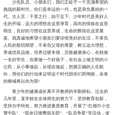
少先队员、小朋友们，我们正处于一个充满希望的
挑战的新时代，你们是幸运的一代，也是肩负重担的一
代。古人言：千里之行，始于足下。少年时代是美好人
生的开端，远大的理想在这里孕育，高尚的情操在这里
萌生，良好的习惯在这里养成，生命的辉煌在这里奠
基。我真诚地希望小朋友们要珍惜美好的生活，不辜负
人民的殷切期望，不辜负父母的厚爱，树立远大理想，
养成优良品德，培养过硬本领，历炼健康身心，在校做
一名好学生，在家做一个好孩子，在社会上做文明的小
公民，从小事做起，从现在做起，把握正确的人生航
向，用你们的行动来证明这个时代因你们而绚丽，未来
的柳城将以你为荣!
青少年的健康成长离不开教师的辛勤耕耘。过去的
几年里，某学校在全体师生的努力下，坚持教育创新，
坚持办学特色，努力推进素质教育，开展了“红领巾小交
警中队”、“双休日雏鹰俱乐部”、“队员争星”等活动，使