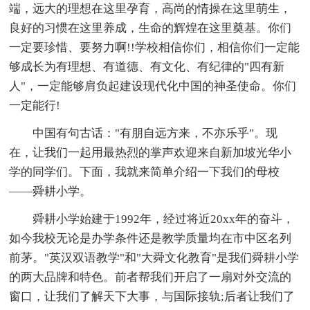
端，远大的理想在这里孕育，高尚的情操在这里萌生，
良好的习惯在这里养成，生命的辉煌在这里奠基。你们
一定要珍惜、要努力啊!!学校相信你们，相信你们一定能
够成长为有理想、有道德、有文化、有纪律的"四有新
人"，一定能够肩负起建设现代化中国的神圣使命。你们
一定能行!
中国有句古话："有朋自远方来，不亦乐乎"。现
在，让我们一起用最热烈的掌声欢迎来自新加坡光华小
学的同学们。下面，我就来简单介绍一下我们的母校
——舜耕小学。
舜耕小学始建于1992年，经过将近20xx年的奋斗，
如今我校无论是办学条件还是教学质量均在市中区名列
前茅。"英汉双语教学"和"大舜文化教育"是我们舜耕小学
的两大品牌和特色。前者帮我们开启了一扇对外交流的
窗口，让我们了解天下大事，与国际接轨;后者让我们了