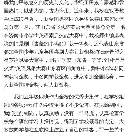
解我们民族悠久的历史与文化，增强了民族自豪感和爱
国热情，以史为鉴，古为今用。近年来，我校在双语教
学上成绩显著，，获全国奥林匹克英语竞赛山东省团体
总分第一名;，获山东省飞跃杯英语大赛团体总分第一名;
在济南市小学生英语素质技能大赛中，我校师生编排表
演的情景剧《害羞的小玛丽》获一等奖，还代表山东省
参加全国少年儿童英语喜剧大赛并获铜奖;在cctv希望之
星英语风采大赛中，3名同学获山东省一等奖;全国"星星
火炬"英语风采大赛山东赛区的角逐中，舜耕小学4名同
学获特金奖，十名同学获金奖，进京参加全国比赛，一
人获全国特金奖，两人获银奖。
我们五年级四班作为全校的优秀班集体，在学校组
织的各项活动中为学校争得了不少荣誉。在执勤期间，
我们提前到岗，认真执勤，没有一丝马虎，认真检查学
校每个班的学习上操情况，得到了学校领导的肯定。大
多数同学都在互联网上建立了自己的博客，写一些关于