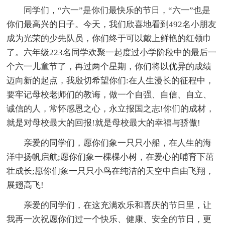
同学们，“六一”是你们最快乐的节日，“六一”也是
你们最高兴的日子。今天，我们欣喜地看到492名小朋友
成为光荣的少先队员，你们终于可以戴上鲜艳的红领巾
了。六年级223名同学欢聚一起度过小学阶段中的最后一
个六一儿童节了，再过两个星期，你们将以优异的成绩
迈向新的起点，我殷切希望你们:在人生漫长的征程中，
要牢记母校老师们的教诲，做一个自强、自信、自立、
诚信的人，常怀感恩之心，永立报国之志!你们的成材，
就是对母校最大的回报!就是母校最大的幸福与骄傲!
亲爱的同学们，愿你们象一只只小船，在人生的海
洋中扬帆启航;愿你们象一棵棵小树，在爱心的哺育下茁
壮成长;愿你们象一只只小鸟在纯洁的天空中自由飞翔，
展翅高飞!
亲爱的同学们，在这充满欢乐和喜庆的节日里，让
我再一次祝愿你们过一个快乐、健康、安全的节日，更