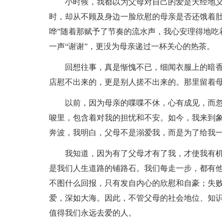
小时候，我都以为父母对自己的爱是天经地
时，却从不顾及身边一脸欣慰的母亲是否还饿着肚
哗”随着那赋予了节奏的流水声，我心安理得地吃
一声“谢谢”，更没为母亲递过一杯关心的热茶。
回想往事，真是惭愧不已，细闻衣服上的暗
店慰不出来的，更是别人搓不出来的。那里留着
以前，因为母亲的喋喋不休，心有成见，而
唆里，包含着对我的担忧和不安。如今，我来到
奔波，我明白，父母不是溺爱我，而是为了给我
我知道，因为有了父母才有了我，才使我有
是我们人生道路的铺路石。我们每走一步，都有
不图什么回报，只有发自内心的欣慰和自豪；失
爱，深如大海。因此，不管父母的社会地位、知
值得我们永远去爱的人。