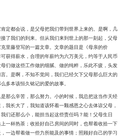
家肯定都会说，是父母把我们带到世界上来的。是啊，几
迎接了我们的到来。但从我们来到世上的那一刻起，父母
家克里藤登写的一篇文章。文章的题目是《母亲的价
作可获得薪水，合理的年薪约为六万美元，约等于人民币
父母们做这些工作做的细腻、做的纯粹，乐此不疲，头发
怨言。是啊，不知不觉间，我们已经欠下父母那么巨大的
那么多本该恒久铭记的爱的故事。
总是那么辛苦，那么努力。小的时候，我总把这当作天经
在，我长大了，我知道该怀着一颗感恩之心去体谅父母，
，我们还那么小，能担当起这些责任吗？能！父母生日
递上一杯热茶；收拾好自己房间的同时，也帮着收拾一下
天，一边帮着做一些力所能及的事情；照顾好自己的学习