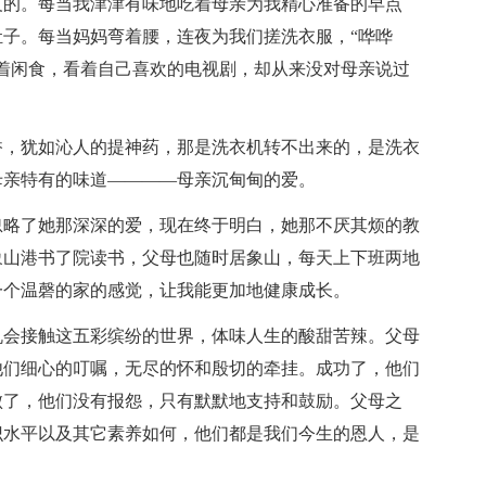
义的。每当我津津有味地吃着母亲为我精心准备的早点
子。每当妈妈弯着腰，连夜为我们搓洗衣服，“哗哗
着闲食，看着自己喜欢的电视剧，却从来没对母亲说过
香，犹如沁人的提神药，那是洗衣机转不出来的，是洗衣
母亲特有的味道————母亲沉甸甸的爱。
忽略了她那深深的爱，现在终于明白，她那不厌其烦的教
象山港书了院读书，父母也随时居象山，每天上下班两地
一个温磬的家的感觉，让我能更加地健康成长。
机会接触这五彩缤纷的世界，体味人生的酸甜苦辣。父母
他们细心的叮嘱，无尽的怀和殷切的牵挂。成功了，他们
败了，他们没有报怨，只有默默地支持和鼓励。父母之
识水平以及其它素养如何，他们都是我们今生的恩人，是