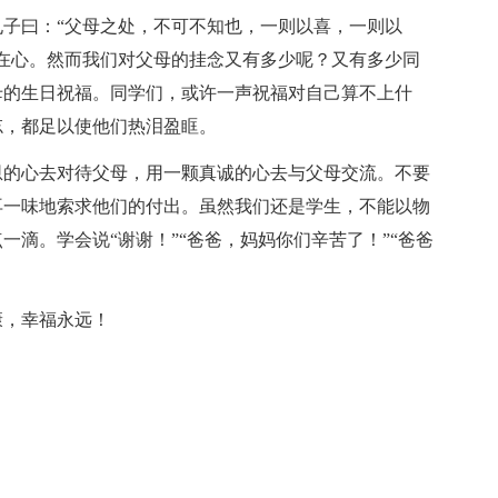
子曰：“父母之处，不可不知也，一则以喜，一则以
在心。然而我们对父母的挂念又有多少呢？又有多少同
母的生日祝福。同学们，或许一声祝福对自己算不上什
忘，都足以使他们热泪盈眶。
恩的心去对待父母，用一颗真诚的心去与父母交流。不要
再一味地索求他们的付出。虽然我们还是学生，不能以物
滴。学会说“谢谢！”“爸爸，妈妈你们辛苦了！”“爸爸
康，幸福永远！