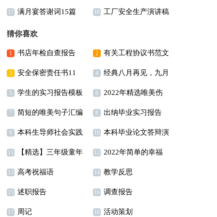
满月宴答谢词15篇
工厂安全生产演讲稿
稿
模板锦集5篇
17
18
猜你喜欢
书店年检自查报告
有关工程协议书范文
1
2
安全保密责任书11
经典八月再见，九月
锦集五篇
3
4
学生的实习报告模板
2022年精选唯美伤
篇
你好个性说说座右铭汇
5
6
简短的唯美句子汇编
出纳毕业实习报告
汇编六篇
感句子锦集99条
7
总（通用50句）
8
本科生导师社会实践
本科毕业论文答辩演
100句
9
10
【精选】三年级童年
2022年简单的幸福
报告
讲稿
11
12
高考祝福语
教学反思
作文四篇
唯美句子汇编36条
13
14
述职报告
调查报告
15
16
周记
活动策划
17
18