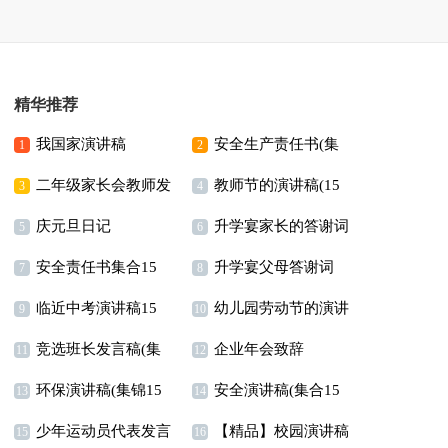
精华推荐
我国家演讲稿
安全生产责任书(集
1
2
二年级家长会教师发
教师节的演讲稿(15
合15篇)
3
4
庆元旦日记
升学宴家长的答谢词
言稿
篇)
5
6
安全责任书集合15
升学宴父母答谢词
7
8
临近中考演讲稿15
幼儿园劳动节的演讲
篇
9
10
竞选班长发言稿(集
企业年会致辞
篇
稿
11
12
环保演讲稿(集锦15
安全演讲稿(集合15
合15篇)
13
14
少年运动员代表发言
【精品】校园演讲稿
篇)
篇)
15
16