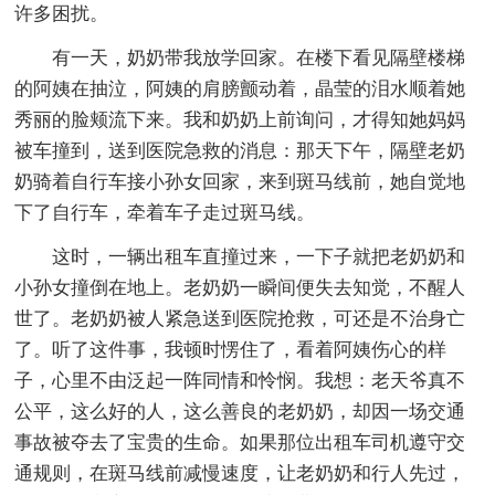
许多困扰。
有一天，奶奶带我放学回家。在楼下看见隔壁楼梯
的阿姨在抽泣，阿姨的肩膀颤动着，晶莹的泪水顺着她
秀丽的脸颊流下来。我和奶奶上前询问，才得知她妈妈
被车撞到，送到医院急救的消息：那天下午，隔壁老奶
奶骑着自行车接小孙女回家，来到斑马线前，她自觉地
下了自行车，牵着车子走过斑马线。
这时，一辆出租车直撞过来，一下子就把老奶奶和
小孙女撞倒在地上。老奶奶一瞬间便失去知觉，不醒人
世了。老奶奶被人紧急送到医院抢救，可还是不治身亡
了。听了这件事，我顿时愣住了，看着阿姨伤心的样
子，心里不由泛起一阵同情和怜悯。我想：老天爷真不
公平，这么好的人，这么善良的老奶奶，却因一场交通
事故被夺去了宝贵的生命。如果那位出租车司机遵守交
通规则，在斑马线前减慢速度，让老奶奶和行人先过，