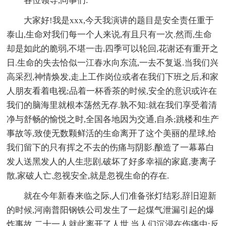
各位领导,同事们:
大家好!我是xxx,今天我演讲的题目是安全责任重于
泰山,生命对我们每一个人来说,有且只有一次.然而,生命
却是如此的脆弱,不堪一击.四季可以轮回,花谢还有重开之
日.生命的失去恰似一江春水向东流,一去不复返.当我们兴
高采烈,神情焕发,走上工作岗位或者在我们下班之后,和家
人朋友看着电视;品着一杯香茶的时候,安全的意识或许在
我们的脑海里就根本荡然无存.孰不知:就在我们享受着清
净与舒畅的愉悦之时,全国各地因为交通,自杀;跳楼和生产
事故等,致使无数颗鲜活的生命离开了这个美丽的星球,给
我们留下的只有挥之不去的伤痛与阴影.酿造了一幕幕白
发人送黑发人的人生悲剧,破坏了好多幸福的家庭,妻离子
散,家破人亡.忽视安全,就是忽视生命的存在.
就在今年新春来临之际,人们准备张灯结彩,辞旧迎新
的时候,河南普阳钢铁公司发生了一起煤气泄漏引起的爆
炸事故,二十一人就此离开了人世.当人们沉浸在伤痛中:反