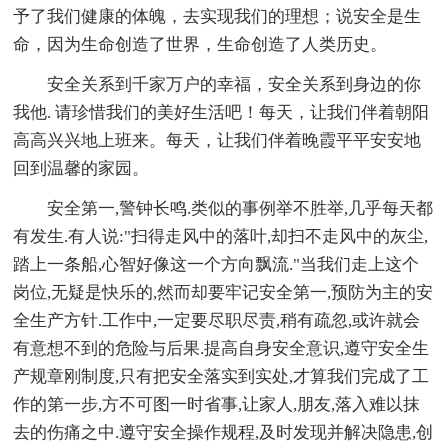
予了我们健康的体魄，去实现我们的理想；说安全是生
命，因为生命创造了世界，生命创造了人类历史。
安全关系到千家万户的幸福，安全关系到身边的你
我他. 请珍惜我们的美好生活吧！每天，让我们伴着朝阳
高高兴兴地上班来。每天，让我们伴着晚霞平平安安地
回到温馨的家园。
安全第一,警钟长鸣.类似的事例举不胜举,几乎每天都
有发生.有人说:"扫得走风中的落叶,却扫不走风中的灰尘,
踏上一条船,心智好像这一个方向飘流."当我们走上这个
岗位,无疑是快乐的,然而却要牢记安全第一,预防为主的安
全生产方针.工作中,一定要尽职尽责,稍有疏忽,或许就会
有意想不到的危险与后果.提高自身安全意识,遵守安全生
产规章刚制度,只有把安全落实到实处,才算我们完成了工
作的第一步,方不可图一时省事,让家人,朋友,落入难以抹
去的伤痛之中.遵守安全操作规程,及时发现并解决隐患,创