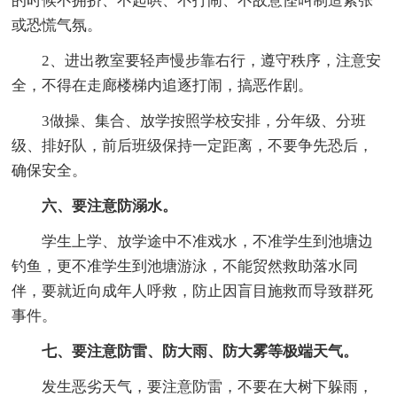
的时候不拥挤、不起哄、不打闹、不故意怪叫制造紧张
或恐慌气氛。
2、进出教室要轻声慢步靠右行，遵守秩序，注意安
全，不得在走廊楼梯内追逐打闹，搞恶作剧。
3做操、集合、放学按照学校安排，分年级、分班
级、排好队，前后班级保持一定距离，不要争先恐后，
确保安全。
六、要注意防溺水。
学生上学、放学途中不准戏水，不准学生到池塘边
钓鱼，更不准学生到池塘游泳，不能贸然救助落水同
伴，要就近向成年人呼救，防止因盲目施救而导致群死
事件。
七、要注意防雷、防大雨、防大雾等极端天气。
发生恶劣天气，要注意防雷，不要在大树下躲雨，