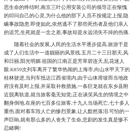
思生命的终结时,南京三叶公用安装公司的领导正在惭愧
的叩问自己的心灵,为什么他的部下人员不按规定上报,隐
瞒事故隐患.即使如此,依然逃不了那些死伤者及他们亲人
的诅咒,生死就是一念之差,事故却是永远消失不掉的伤痛.
随着社会的发展,人民的生活水平逐步提高.旅游于是
成了人们生活中一道靓丽的风景线.五月二十三日那天,风
和日丽,阳光明媚.祖国的江南正是芳草碧连天,乱花迷人
眼.K859次列车离开了繁华热闹的上海市,向山水甲天下的
桂林驶进,当列车抵达江西省境内,由于山体滑坡而当地政
府没有及时上报,并采取补救措施,一条巨龙就在东乡县附
近脱离轨道,就当旅客毫无知觉;正在谈笑风生的情境之中
翻身倒地,在座的七百多位旅客,十九人当场死亡,七十多人
重伤.面对着车毁人亡的惨烈景象,让人黯然落泪.可怕的一
声巨响,就有那么多的人丧失了生命,悲剧的发生真是惨不
忍睹啊!