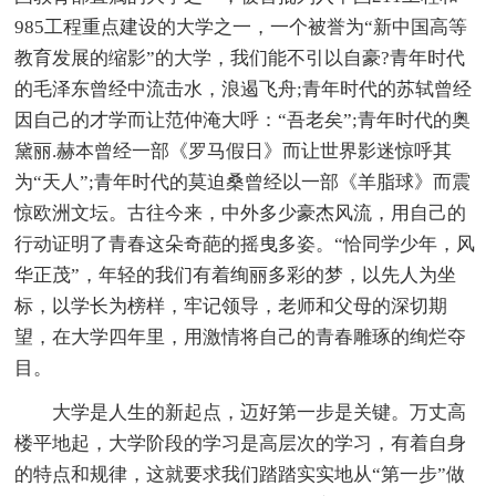
985工程重点建设的大学之一，一个被誉为“新中国高等
教育发展的缩影”的大学，我们能不引以自豪?青年时代
的毛泽东曾经中流击水，浪遏飞舟;青年时代的苏轼曾经
因自己的才学而让范仲淹大呼：“吾老矣”;青年时代的奥
黛丽.赫本曾经一部《罗马假日》而让世界影迷惊呼其
为“天人”;青年时代的莫迫桑曾经以一部《羊脂球》而震
惊欧洲文坛。古往今来，中外多少豪杰风流，用自己的
行动证明了青春这朵奇葩的摇曳多姿。“恰同学少年，风
华正茂”，年轻的我们有着绚丽多彩的梦，以先人为坐
标，以学长为榜样，牢记领导，老师和父母的深切期
望，在大学四年里，用激情将自己的青春雕琢的绚烂夺
目。
大学是人生的新起点，迈好第一步是关键。万丈高
楼平地起，大学阶段的学习是高层次的学习，有着自身
的特点和规律，这就要求我们踏踏实实地从“第一步”做