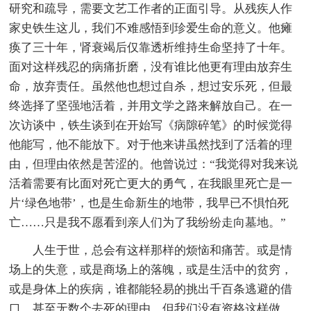
研究和疏导，需要文艺工作者的正面引导。从残疾人作
家史铁生这儿，我们不难感悟到珍爱生命的意义。他瘫
痪了三十年，肾衰竭后仅靠透析维持生命坚持了十年。
面对这样残忍的病痛折磨，没有谁比他更有理由放弃生
命，放弃责任。虽然他也想过自杀，想过安乐死，但最
终选择了坚强地活着，并用文学之路来解放自己。在一
次访谈中，铁生谈到在开始写《病隙碎笔》的时候觉得
他能写，他不能放下。对于他来讲虽然找到了活着的理
由，但理由依然是苦涩的。他曾说过：“我觉得对我来说
活着需要有比面对死亡更大的勇气，在我眼里死亡是一
片‘绿色地带’，也是生命新生的地带，我早已不惧怕死
亡……只是我不愿看到亲人们为了我纷纷走向墓地。”
人生于世，总会有这样那样的烦恼和痛苦。或是情
场上的失意，或是商场上的落魄，或是生活中的贫穷，
或是身体上的疾病，谁都能轻易的挑出千百条逃避的借
口，甚至无数个去死的理由。但我们没有资格这样做，