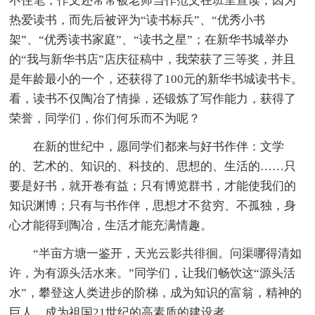
不住笔，作文还常常被老师当作范文在班里宣读；因为
热爱读书，而先后被评为“读书标兵”、“优秀小书
架”、“优秀读书家庭”、“读书之星”；在新华书城举办
的“我与新华书店”店庆征稿中，我荣获了三等奖，并且
是年龄最小的一个，还获得了100元的新华书城读书卡。
看，读书不仅陶冶了情操，还锻炼了写作能力，获得了
荣誉，同学们，你们何乐而不为呢？
在新的世纪中，愿同学们都来与好书作伴：文学
的、艺术的、知识的、科技的、思想的、生活的……只
要是好书，就开卷有益；只有博览群书，才能使我们的
知识渊博；只有与书作伴，思想才不贫穷、不孤独，身
心才能得到陶冶，生活才能充满情趣。
“半亩方塘一鉴开，天光云影共徘徊。问渠哪得清如
许，为有源头活水来。”同学们，让我们畅饮这“源头活
水”，攀登这人类进步的阶梯，成为知识的富翁，精神的
巨人，成为祖国21世纪的高素质的建设者。