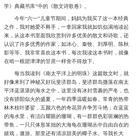
学》典藏书库”中的《散文诗歌卷》。
今年“六一”儿童节期间，妈妈为我买了这一本经典
之作，我对她爱不释手，一拿回家我就如饥似渴地读起
来，从这本书里面我欣赏到许多优美的散文和诗歌，还
认识了许多优秀的作家，如冰心、秦牧、刘厚明、陈秋
影等等。我非常喜欢这本书，每次我读这本书时，就像
在啃一根甜津津的甘蔗一样舍不得放下。
每当我读到《南太平洋上的明珠》这篇散文时，就
好像来到了神秘又好玩斐济群岛，斐济群岛撒落在南太
平洋蓝湛湛的海水之中，这里没有冰封雪裹的严冬，也
没有骄阳似火的盛夏，一年四季温暖如春。常青的热带
林木枝叶婆娑，五颜六色的奇花异卉争芳斗艳；在蓝蓝
的海水里，有洁白耀眼的珊瑚，有一群群色彩斑斓的热
带鱼，一只只体形笨拙的大海龟在珊瑚丛中自由自在的
嬉戏，遨游。那里还有清凉甜美的椰子水。等我长大