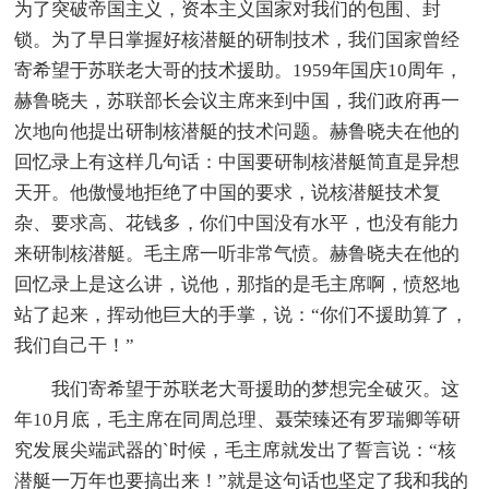
为了突破帝国主义，资本主义国家对我们的包围、封
锁。为了早日掌握好核潜艇的研制技术，我们国家曾经
寄希望于苏联老大哥的技术援助。1959年国庆10周年，
赫鲁晓夫，苏联部长会议主席来到中国，我们政府再一
次地向他提出研制核潜艇的技术问题。赫鲁晓夫在他的
回忆录上有这样几句话：中国要研制核潜艇简直是异想
天开。他傲慢地拒绝了中国的要求，说核潜艇技术复
杂、要求高、花钱多，你们中国没有水平，也没有能力
来研制核潜艇。毛主席一听非常气愤。赫鲁晓夫在他的
回忆录上是这么讲，说他，那指的是毛主席啊，愤怒地
站了起来，挥动他巨大的手掌，说：“你们不援助算了，
我们自己干！”
我们寄希望于苏联老大哥援助的梦想完全破灭。这
年10月底，毛主席在同周总理、聂荣臻还有罗瑞卿等研
究发展尖端武器的`时候，毛主席就发出了誓言说：“核
潜艇一万年也要搞出来！”就是这句话也坚定了我和我的