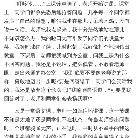
“叮呤呤……”上课铃声响了，老师开始讲课。课堂
上，同学们都争先恐后地抢答问题，几乎每一个同学都
发表了自己的感想，唯独我坐在那儿，呆若木鸡，没有
说一句话。老师把我点起来，我十分茫然地站在那儿，
不知该怎么办，我的哑口无言引发了同学们的哄堂大
笑。我顿时涨红了脸，此时此刻，我好像打个地洞钻出
教室。下课后，老师把我喊到办公室，问我上课为什么
不回答问题，我还是不说话，把头低着，不敢看老师一
眼。走出老师的办公室，“我到底要不要像老师说的那
样，勇敢地迈出一步呢?要是回答错了，同学们会笑话我
的，我还是放弃这个念头吧!”我喃喃自语道，“可要是我
回答对了，老师和同学们会表扬我啊!”
又是一堂语文课，老师一如既往地讲课，这一节课
不知是太难了还是同学们不在状态，每当老师提出问题
时，全班都鸦雀无声。正在这时，平时从不举手的我这
次却高高地举起了我的小手，我精彩的发言赢得了大家