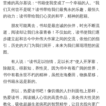
苦难的高尔基说：“书籍使我变成了一个幸福的人。”我
们又何尝不是呢？读书带给我们最隽永的乐趣，最恒久
的动力；读书带给我们心灵的和平，精神的慰籍。
朋友可能离去，书却是最忠诚的伙伴，时光不断流
逝，阅读却让我们永葆青春！不仅如此，读书使我们逐
步建立起和古今中外伟大作家之间的交流，依他们的指
引，历史的大门为我们洞开，未来为我们展现理想的蓝
图。
有人说：“读书足以怡情，足以长才”使人开茅塞，
除鄙见，得新知，养性灵。因为书中有着广阔的世界，
书中有着永世不朽的精神，虽然沧海桑田，物换星移，
但书籍永远是新的。
所以，热爱读书吧！像饥饿的人扑到面包上那样，
热爱读书，阅读撼人心弦的高贵作品，亲灸伟大性灵的
教化，吸收超越生老病死的智慧精华，让目光投向更广