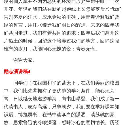
漠的仙人掌并不因为恶劣的环境而放弃生命中唯一一次
开花。年轻的我们站在新的起跑线上又怎能落后?让我们
告别盛夏的汗水，应承金秋的丰硕，用青春诠释我们曾
经的誓言，用汗水锻造我们明日的辉煌。未来的四年我
们共同走过，我们有着共同的追求：四年后我们离开这
片热土的时候，回望这个培养过我们的地方，回眸这段
难忘的岁月，我能问心无愧的说：青春无悔。
谢谢大家。
励志演讲稿4
同学们！在祖国和平的蓝天下，在我们美丽的校园
中，我们比先辈拥有了更优越的学习条件，能心无旁
骛，日以继夜地遨游学海，向书山攀登。我们成了新一
代读书人，志存高远，只争朝夕，我们要在学好课本知
识后，博览群书，在书中读李白的潇洒，读苏轼的豪
放，思索鲁迅的冷峻深邃，感味冰心的意切情长。历经