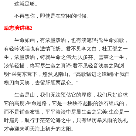
这就足够。
不再想你，即使是在空闲的时候。
励志演讲稿2
生命如画，有浓墨泼洒，也有淡笔轻描;生命如歌，
有轻吟浅唱也有激情飞扬。君不见李太白，杜工部之一
生，浓墨泼洒，铸就生命之伟大;贝多芬、雪莱之一生，
淡笔轻描，终写尽生命之真谛;君不见轻音浅奏之陶渊
明“采菊东篱下，悠然见南山。”高歌猛进之谭嗣同“我自
横刀向天笑，去留肝胆两昆仑。”
生命是山，我们无法预估它的厚度，我们只好追求
它的高度;生命是路，它是一块块不起眼的沙石组成的，
而不是铺金布银，平平淡淡中尽显生命之完美;生命是一
叶扁舟，航行于茫茫沧海之中，只有经历暴风雨的洗礼
才会迎来明天海上初升的太阳。