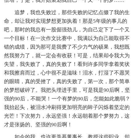
倍增，于是，我开始策划我自己一个又一个的梦……
追梦，我也失败过，那些失败的记忆点缀了我的生
命，却让我对实现梦想更加执着！那是5年级的事儿的
吧，那时的我总有一股倔强劲儿，为自己定下了一个又
一个目标！在一次作文比赛中，我满以为自己能取得不
错的成绩，因为那可是我费了不少力气的硕果，我想既
然我努力了，就一定会有收获！可是，结果却令我大为
失望，我失败了，真的失败了！看到许多同学拿着奖状
和我擦肩而过，心中很不是滋味！泪水，打湿了不愿哭
的眼睛，真的受挫了，真的失败了，第一次，那个简单
的梦想破碎了。我把头埋进手里，可是我是90后啊，坚
强的90后，不能哭！一个有梦的90后，怎能如此脆弱？
我抬起头，被泪水冲刷得更加明亮的眸子闪烁着坚定的
光芒！下次努力，永远坚强！永远朝着那个梦努力，这
才是张扬的、坚强的90后啊！
如今的我，也许更羡慕董事长、教授这些职业，却