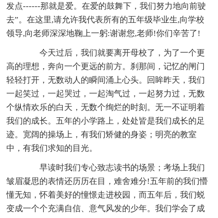
发点------那就是爱。在爱的鼓舞下，我们努力地向前驶
去”。在这里,请允许我代表所有的五年级毕业生,向学校
领导,向老师深深地鞠上一躬:谢谢您,老师!你们辛苦了!
今天过后，我们就要离开母校了，为了一个更
高的理想，奔向一个更远的前方。刹那间，记忆的闸门
轻轻打开，无数动人的瞬间涌上心头。回眸昨天，我们
一起笑过，一起哭过，一起淘气过，一起努力过，无数
个纵情欢乐的白天，无数个绚烂的时刻。无一不证明着
我们的成长。五年的小学路上，处处皆是我们成长的足
迹。宽阔的操场上，有我们矫健的身姿；明亮的教室
中，有我们求知的目光。
早读时我们专心致志读书的场景；考场上我们
皱眉凝思的表情还历历在目，难舍难分!五年前的我们懵
懂无知，怀着美好的憧憬走进校园，而五年后，我们蜕
变成一个个充满自信、意气风发的少年。我们学会了成