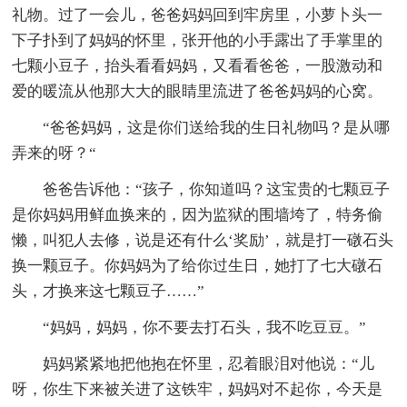
礼物。过了一会儿，爸爸妈妈回到牢房里，小萝卜头一
下子扑到了妈妈的怀里，张开他的小手露出了手掌里的
七颗小豆子，抬头看看妈妈，又看看爸爸，一股激动和
爱的暖流从他那大大的眼睛里流进了爸爸妈妈的心窝。
“爸爸妈妈，这是你们送给我的生日礼物吗？是从哪
弄来的呀？“
爸爸告诉他：“孩子，你知道吗？这宝贵的七颗豆子
是你妈妈用鲜血换来的，因为监狱的围墙垮了，特务偷
懒，叫犯人去修，说是还有什么‘奖励’，就是打一礅石头
换一颗豆子。你妈妈为了给你过生日，她打了七大礅石
头，才换来这七颗豆子……”
“妈妈，妈妈，你不要去打石头，我不吃豆豆。”
妈妈紧紧地把他抱在怀里，忍着眼泪对他说：“儿
呀，你生下来被关进了这铁牢，妈妈对不起你，今天是