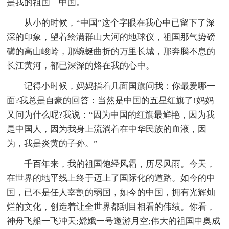
是我的祖国—中国。
从小的时候，“中国”这个字眼在我心中已留下了深
深的印象，望着绘满群山大河的地球仪，祖国那气势磅
礴的高山峻岭，那蜿蜒曲折的万里长城，那奔腾不息的
长江黄河，都已深深的烙在我的心中。
记得小时候，妈妈指着几面国旗问我：你最爱哪一
面?我总是自豪的回答：当然是中国的五星红旗了!妈妈
又问为什么呢?我说：“因为中国的红旗最鲜艳，因为我
是中国人，因为我身上流淌着在中华民族的血液，因
为，我是炎黄的子孙。”
千百年来，我的祖国饱经风霜，历尽风雨。今天，
在世界的地平线上终于迈上了国际化的道路。如今的中
国，已不是任人宰割的弱国，如今的中国，拥有光辉灿
烂的文化，创造着让全世界都刮目相看的伟绩。你看，
神舟飞船一飞冲天;嫦娥一号邀游月空;伟大的祖国申奥成