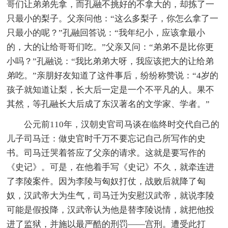
哥们让弟弟先拿，而孔融不挑好的不拿大的，却拣了一
只最小的梨子。父亲问他：“这么多梨子，你怎么拿了一
只最小的呢？”孔融回答说：“我年纪小，应该拿最小
的，大的让给哥哥们吃。”父亲又问：“弟弟不是比你更
小吗？”孔融说：“我比弟弟大呀，我应该把大的让给弟
弟吃。”亲朋好友知道了这件事后，纷纷称赞说：“4岁的
孩子就知道让梨，长大后一定是一个不平凡的人。果不
其然，等孔融长大后成了东汉著名的文学家、学者。”
公元前110年，汉朝史官司马谈在临终时交代自己的
儿子司马迁：做史官时千万不要忘记自己所写作的史
书。司马迁哭着答应了父亲的请求。这就是要写作的
《史记》。可是，在他着手写《史记》不久，就牵连进
了李陵案件。因为李陵与匈奴打仗，战败后就降了匈
奴，汉武帝大为生气，司马迁为安慰汉武帝，就说李陵
可能是假投降，汉武帝认为他是替李陵说情，就把他投
进了监狱，并施以最严酷的刑罚——宫刑。遭受此打