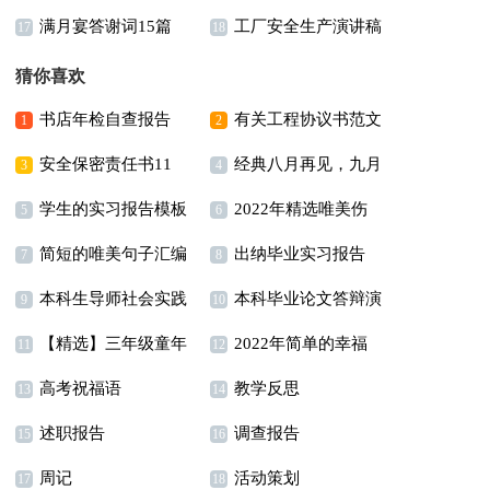
满月宴答谢词15篇
工厂安全生产演讲稿
稿
模板锦集5篇
17
18
猜你喜欢
书店年检自查报告
有关工程协议书范文
1
2
安全保密责任书11
经典八月再见，九月
锦集五篇
3
4
学生的实习报告模板
2022年精选唯美伤
篇
你好个性说说座右铭汇
5
6
简短的唯美句子汇编
出纳毕业实习报告
汇编六篇
感句子锦集99条
7
总（通用50句）
8
本科生导师社会实践
本科毕业论文答辩演
100句
9
10
【精选】三年级童年
2022年简单的幸福
报告
讲稿
11
12
高考祝福语
教学反思
作文四篇
唯美句子汇编36条
13
14
述职报告
调查报告
15
16
周记
活动策划
17
18