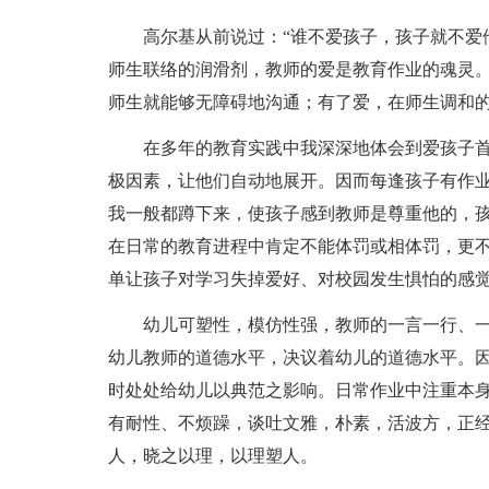
高尔基从前说过：“谁不爱孩子，孩子就不爱
师生联络的润滑剂，教师的爱是教育作业的魂灵
师生就能够无障碍地沟通；有了爱，在师生调和
在多年的教育实践中我深深地体会到爱孩子
极因素，让他们自动地展开。因而每逢孩子有作
我一般都蹲下来，使孩子感到教师是尊重他的，孩
在日常的教育进程中肯定不能体罚或相体罚，更
单让孩子对学习失掉爱好、对校园发生惧怕的感
幼儿可塑性，模仿性强，教师的一言一行、
幼儿教师的道德水平，决议着幼儿的道德水平。因
时处处给幼儿以典范之影响。日常作业中注重本
有耐性、不烦躁，谈吐文雅，朴素，活波方，正
人，晓之以理，以理塑人。