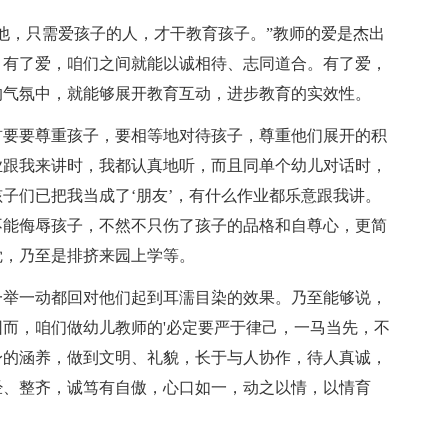
他，只需爱孩子的人，才干教育孩子。”教师的爱是杰出
。有了爱，咱们之间就能以诚相待、志同道合。有了爱，
的气氛中，就能够展开教育互动，进步教育的实效性。
首要要尊重孩子，要相等地对待孩子，尊重他们展开的积
业跟我来讲时，我都认真地听，而且同单个幼儿对话时，
子们已把我当成了‘朋友’，有什么作业都乐意跟我讲。
不能侮辱孩子，不然不只伤了孩子的品格和自尊心，更简
觉，乃至是排挤来园上学等。
一举一动都回对他们起到耳濡目染的效果。乃至能够说，
而，咱们做幼儿教师的'必定要严于律己，一马当先，不
身的涵养，做到文明、礼貌，长于与人协作，待人真诚，
经、整齐，诚笃有自傲，心口如一，动之以情，以情育