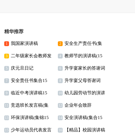
精华推荐
我国家演讲稿
安全生产责任书(集
1
2
二年级家长会教师发
教师节的演讲稿(15
合15篇)
3
4
庆元旦日记
升学宴家长的答谢词
言稿
篇)
5
6
安全责任书集合15
升学宴父母答谢词
7
8
临近中考演讲稿15
幼儿园劳动节的演讲
篇
9
10
竞选班长发言稿(集
企业年会致辞
篇
稿
11
12
环保演讲稿(集锦15
安全演讲稿(集合15
合15篇)
13
14
少年运动员代表发言
【精品】校园演讲稿
篇)
篇)
15
16