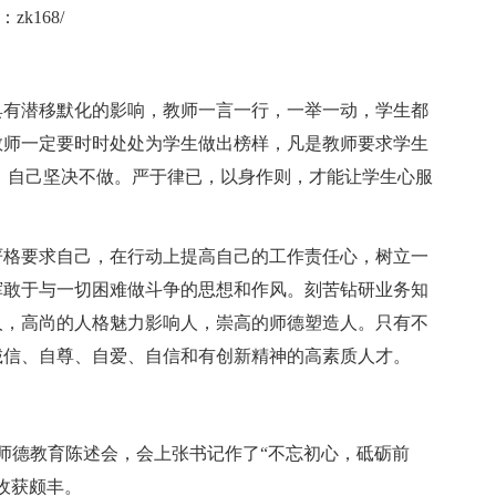
k168/
具有潜移默化的影响，教师一言一行，一举一动，学生都
教师一定要时时处处为学生做出榜样，凡是教师要求学生
，自己坚决不做。严于律已，以身作则，才能让学生心服
严格要求自己，在行动上提高自己的工作责任心，树立一
挥敢于与一切困难做斗争的思想和作风。刻苦钻研业务知
人，高尚的人格魅力影响人，崇高的师德塑造人。只有不
诚信、自尊、自爱、自信和有创新精神的高素质人才。
织了师德教育陈述会，会上张书记作了“不忘初心，砥砺前
收获颇丰。