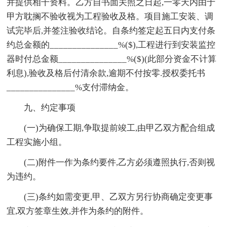
并提供相干资料。乙方自书面关照之日起,一零天内由于
甲方耽搁不验收视为工程验收及格。项目施工安装、调
试完毕后,并签注验收结论。自条约签定起五日内支付条
约总金额的_______________%($),工程进行到安装监控
器时付总金额_______________%($)(此部分资金不计算
利息),验收及格后付清余款,逾期不付按零.授权委托书
_______________%支付滞纳金。
九、约定事项
(一)为确保工期,争取提前竣工,由甲乙双方配合组成
工程实施小组。
(二)附件一作为条约要件,乙方必须遵照执行,否则视
为违约。
(三)条约如需变更,甲、乙双方另行协商确定变更事
宜,双方签章生效,并作为条约的附件。