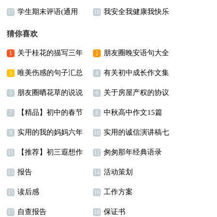
学生期末评语(通用
我安全我健康我快乐
稿
年级作文300字四篇
17
18
15篇)
演讲稿11篇
猜你喜欢
关于桂花的描写三年
朋友圈晚安语句大全
1
2
唯美伤感的句子汇总
有关初中成长作文集
级作文汇编6篇
200句精选
3
4
朋友圈晒花草的说说
关于房屋产权的协议
79条
锦8篇
5
6
【精品】初中的春节
中秋高中作文15篇
通用15篇
书范文锦集9篇
7
8
实用的我的妈妈六年
实用的诚信演讲稿七
作文汇总7篇
9
10
【推荐】初三遐想作
匆匆那年经典语录
级作文集合8篇
篇
11
12
报告
活动策划
文集锦6篇
15篇
13
14
读后感
工作方案
15
16
自查报告
保证书
17
18