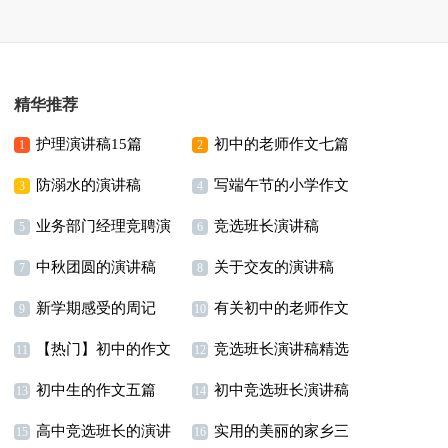
精华推荐
护理演讲稿15篇
初中的老师作文七篇
1
2
防溺水的演讲稿
写端午节的小学作文
3
4
业务部门经理竞聘演
竞选班长演讲稿
5
6
中秋团圆的演讲稿
关于交友的演讲稿
讲稿
【热】
7
8
新学期感受的周记
有关初中的老师作文
9
10
【热门】初中的作文
竞选班长演讲稿精选
3篇
11
12
初中生的作文五篇
初中竞选班长演讲稿
300字汇编八篇
15篇
13
14
高中竞选班长的演讲
实用的美丽的家乡三
15
16