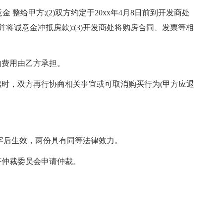
意金 整给甲方;(2)双方约定于20xx年4月8日前到开发商处
将诚意金冲抵房款);(3)开发商处将购房合同、发票等相
。
纳费用由乙方承担。
时，双方再行协商相关事宜或可取消购买行为(甲方应退
字后生效，两份具有同等法律效力。
济仲裁委员会申请仲裁。