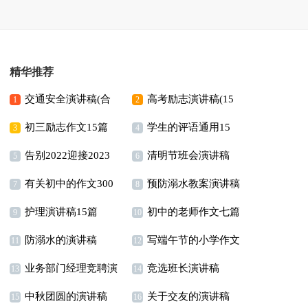
精华推荐
交通安全演讲稿(合
高考励志演讲稿(15
1
2
初三励志作文15篇
学生的评语通用15
集15篇)
篇)
3
4
告别2022迎接2023
清明节班会演讲稿
篇
5
6
有关初中的作文300
预防溺水教案演讲稿
演讲稿
7
8
护理演讲稿15篇
初中的老师作文七篇
字合集九篇
9
10
防溺水的演讲稿
写端午节的小学作文
11
12
业务部门经理竞聘演
竞选班长演讲稿
13
14
中秋团圆的演讲稿
关于交友的演讲稿
讲稿
【热】
15
16