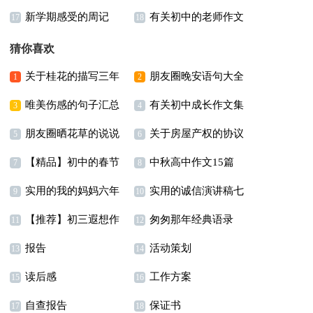
新学期感受的周记
有关初中的老师作文
17
18
3篇
猜你喜欢
关于桂花的描写三年
朋友圈晚安语句大全
1
2
唯美伤感的句子汇总
有关初中成长作文集
级作文汇编6篇
200句精选
3
4
朋友圈晒花草的说说
关于房屋产权的协议
79条
锦8篇
5
6
【精品】初中的春节
中秋高中作文15篇
通用15篇
书范文锦集9篇
7
8
实用的我的妈妈六年
实用的诚信演讲稿七
作文汇总7篇
9
10
【推荐】初三遐想作
匆匆那年经典语录
级作文集合8篇
篇
11
12
报告
活动策划
文集锦6篇
15篇
13
14
读后感
工作方案
15
16
自查报告
保证书
17
18