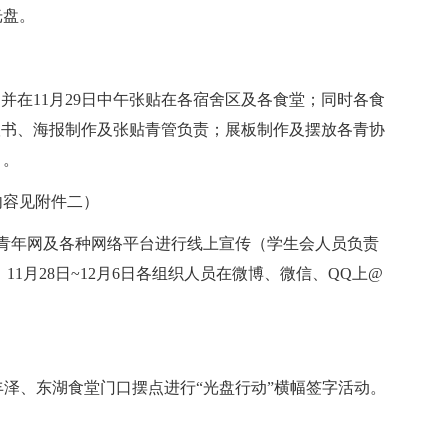
光盘。
并在11月29日中午张贴在各宿舍区及各食堂；同时各食
议书、海报制作及张贴青管负责；展板制作及摆放各青协
）。
内容见附件二）
湘农青年网及各种网络平台进行线上宣传（学生会人员负责
1月28日~12月6日各组织人员在微博、微信、QQ上@
、金岸、丰泽、东湖食堂门口摆点进行“光盘行动”横幅签字活动。