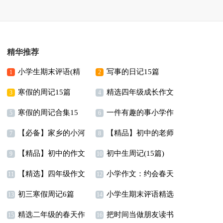
精华推荐
小学生期末评语(精
写事的日记15篇
1
2
寒假的周记15篇
精选四年级成长作文
选15篇)
3
4
寒假的周记合集15
一件有趣的事小学作
汇总十篇
5
6
【必备】家乡的小河
【精品】初中的老师
篇
文
7
8
【精品】初中的作文
初中生周记(15篇)
三年级作文300字四篇
作文三篇
9
10
【精选】四年级作文
小学作文：约会春天
300字锦集九篇
11
12
初三寒假周记6篇
小学生期末评语精选
300字集合5篇
13
14
精选二年级的春天作
把时间当做朋友读书
15篇
15
16