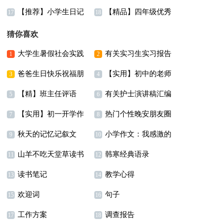
【推荐】小学生日记
【精品】四年级优秀
文8篇
笔记
17
18
作文锦集八篇
猜你喜欢
大学生暑假社会实践
有关实习生实习报告
1
2
爸爸生日快乐祝福朋
【实用】初中的老师
调查报告(汇编15篇)
范文集锦九篇
3
4
【精】班主任评语
有关护士演讲稿汇编
友圈大全（通用60句）
作文300字锦集6篇
5
6
【实用】初一开学作
热门个性晚安朋友圈
八篇
7
8
秋天的记忆记叙文
小学作文：我感激的
文300字三篇
35句精选
9
10
山羊不吃天堂草读书
韩寒经典语录
一个人
11
12
读书笔记
教学心得
心得8篇
13
14
欢迎词
句子
15
16
工作方案
调查报告
17
18