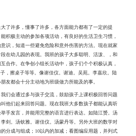
长大了许多，懂事了许多，各方面能力都有了一定的提
，能积极主动的参加各项活动，有良好的生活卫生习惯，
的意识，知道一些避免危险和意外伤害的方法。现在就家
阶段在幼儿园的表现。我班的孩子大多聪明、活泼、，和
相互合作。在争创小组长活动中，孩子们个个积极认真，
勺子，擦桌子等等。像谢佳仪。谢迪。吴苑。李嘉欣。陆
小朋友都会十分主动地为班级做力所能及的事。
，我们会通过多与孩子交流，鼓励孩子上课积极回答问题
动叫他们起来回答问题。现在我班大多数孩子都能认真听
极举手发言，并能用完整的语言进行表达。如陆江赟。汤
。李剑。汤钦雅。谢佳仪。汤蒙丹等。另外大班的数学对
内的分成与组成；10以内的加减；看图编应用题，并列式