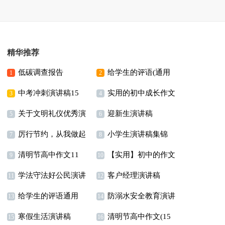
精华推荐
低碳调查报告
给学生的评语(通用
1
2
中考冲刺演讲稿15
实用的初中成长作文
15篇)
3
4
关于文明礼仪优秀演
迎新生演讲稿
篇
汇编8篇
5
6
厉行节约，从我做起
小学生演讲稿集锦
讲稿
7
8
清明节高中作文11
【实用】初中的作文
演讲稿
15篇
9
10
学法守法好公民演讲
客户经理演讲稿
篇
300字汇总十篇
11
12
给学生的评语通用
防溺水安全教育演讲
稿
13
14
寒假生活演讲稿
清明节高中作文(15
15篇
稿(15篇)
15
16