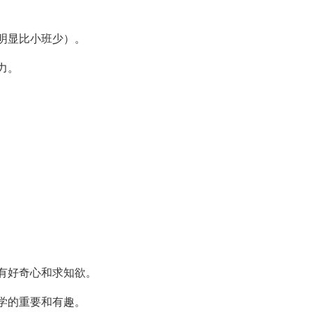
明显比小班少）。
力。
有好奇心和求知欲。
学的重要和有趣。