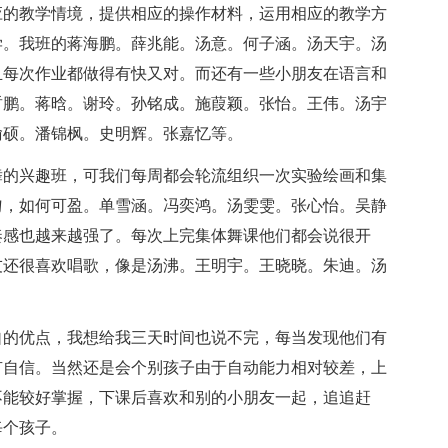
应的教学情境，提供相应的操作材料，运用相应的教学方
学。我班的蒋海鹏。薛兆能。汤意。何子涵。汤天宇。汤
且每次作业都做得有快又对。而还有一些小朋友在语言和
哲鹏。蒋晗。谢玲。孙铭成。施葭颖。张怡。王伟。汤宇
喻硕。潘锦枫。史明辉。张嘉忆等。
舞的兴趣班，可我们每周都会轮流组织一次实验绘画和集
匀，如何可盈。单雪涵。冯奕鸿。汤雯雯。张心怡。吴静
奏感也越来越强了。每次上完集体舞课他们都会说很开
友还很喜欢唱歌，像是汤沸。王明宇。王晓晓。朱迪。汤
自的优点，我想给我三天时间也说不完，每当发现他们有
有自信。当然还是会个别孩子由于自动能力相对较差，上
不能较好掌握，下课后喜欢和别的小朋友一起，追追赶
每个孩子。