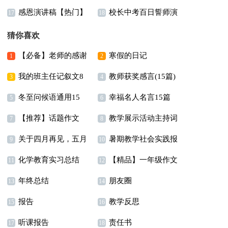
感恩演讲稿【热门】
校长中考百日誓师演
篇)
17
18
讲稿范文
猜你喜欢
【必备】老师的感谢
寒假的日记
1
2
我的班主任记叙文8
教师获奖感言(15篇)
信模板锦集9篇
3
4
冬至问候语通用15
幸福名人名言15篇
篇
5
6
【推荐】话题作文
教学展示活动主持词
篇
7
8
关于四月再见，五月
暑期教学社会实践报
300字汇总九篇
9
10
化学教育实习总结
【精品】一年级作文
你好个性座右铭说说
告14篇
11
12
年终总结
朋友圈
集锦五篇
（通用30句）
13
14
报告
教学反思
15
16
听课报告
责任书
17
18