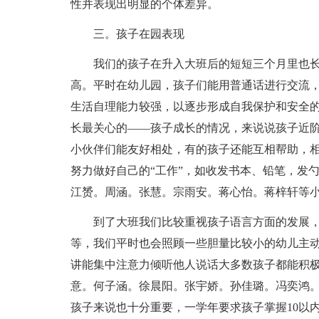
性并表现出明显的个体差异。
三。孩子在园表现
我们的孩子在升入大班后的短短三个月里也
高。平时在幼儿园，孩子们能用普通话进行交流
生活自理能力较强，以逐步形成自我保护和安全
长最关心的——孩子成长的情况，来说说孩子近
小伙伴们能友好相处，有的孩子还能互相帮助，
努力做好自己的“工作”，如收发书本、铅笔，发
江赟。周涵。张慧。宗雨安。蒋心怡。蒋梓轩等
到了大班我们比较重视孩子语言方面的发展
等，我们平时也会照顾一些胆量比较小的幼儿主
讲能集中注意力倾听他人说话大多数孩子都能积
意。何子涵。徐晨阳。张宇娇。孙佳璐。冯奕鸿
孩子来说也十分重要，一学年要求孩子掌握10以