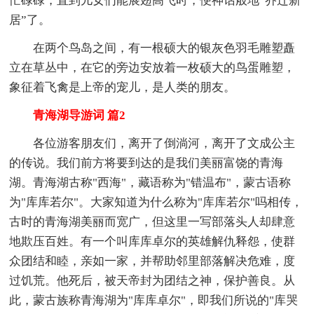
忙碌碌，直到儿女们能展翅高飞时，便神话般地“乔迁新
居”了。
在两个鸟岛之间，有一根硕大的银灰色羽毛雕塑矗
立在草丛中，在它的旁边安放着一枚硕大的鸟蛋雕塑，
象征着飞禽是上帝的宠儿，是人类的朋友。
青海湖导游词 篇2
各位游客朋友们，离开了倒淌河，离开了文成公主
的传说。我们前方将要到达的是我们美丽富饶的青海
湖。青海湖古称"西海"，藏语称为"错温布"，蒙古语称
为"库库若尔"。大家知道为什么称为"库库若尔"吗相传，
古时的青海湖美丽而宽广，但这里一写部落头人却肆意
地欺压百姓。有一个叫库库卓尔的英雄解仇释怨，使群
众团结和睦，亲如一家，并帮助邻里部落解决危难，度
过饥荒。他死后，被天帝封为团结之神，保护善良。从
此，蒙古族称青海湖为"库库卓尔"，即我们所说的"库哭