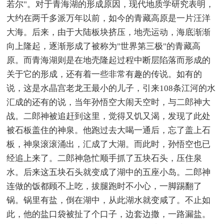
若尔"。对于青海湖的形成原因，现代地质学研究表明，
大约在两千多派万年以前，如今的青藏高原是一片汪洋
大海。后来，由于大陆板块挤压，地壳运动，海底渐渐
向上隆起，逐渐形成了被称为"世界第三极"的青藏高
原。而青海湖则是在地壳隆起过程中断层陷落而形成的
关于它的形成，还有着一些非常有趣的传说。如有的
说，这是水晶宫老龙王最小的儿子，引来108条江河的水
汇成的还有的说，当年孙悟空大闹天空时，与二郎神大
战。二郎神被追赶到这里，觉得又饥又渴，发现了此处
被石板盖住的神泉。他跑过去大喝一通后，忘了盖上石
板，神泉滚滚涌出，汇成了大湖。而此时，孙悟空也已
经追上来了。二郎神急忙顺手抓了五块石头，压住泉
水。后来这五块石头就变成了湖中的五座小岛。二郎神
连做的饭都顾不上吃，拔腿跑时不小心，一脚踢翻了
锅。锅里有盐，倒在湖中，从此湖水就变咸了。不止如
此，他的盐口袋被扯了个口子，边套边撒，一路漏盐。