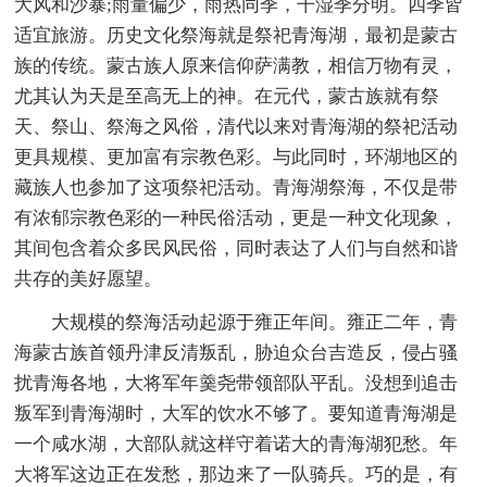
大风和沙暴;雨量偏少，雨热同季，干湿季分明。四季皆
适宜旅游。历史文化祭海就是祭祀青海湖，最初是蒙古
族的传统。蒙古族人原来信仰萨满教，相信万物有灵，
尤其认为天是至高无上的神。在元代，蒙古族就有祭
天、祭山、祭海之风俗，清代以来对青海湖的祭祀活动
更具规模、更加富有宗教色彩。与此同时，环湖地区的
藏族人也参加了这项祭祀活动。青海湖祭海，不仅是带
有浓郁宗教色彩的一种民俗活动，更是一种文化现象，
其间包含着众多民风民俗，同时表达了人们与自然和谐
共存的美好愿望。
大规模的祭海活动起源于雍正年间。雍正二年，青
海蒙古族首领丹津反清叛乱，胁迫众台吉造反，侵占骚
扰青海各地，大将军年羹尧带领部队平乱。没想到追击
叛军到青海湖时，大军的饮水不够了。要知道青海湖是
一个咸水湖，大部队就这样守着诺大的青海湖犯愁。年
大将军这边正在发愁，那边来了一队骑兵。巧的是，有