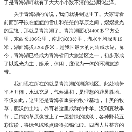
于是青海湖畔就有了大大小小数不清的盐湖和盐泽。
关于青海湖的传说，我们就讲到这里了。大家请看
前面那平嵌在皑皑的雪山和茫茫的草原之间，熠熠发光
的宝镜，那就是青海湖了。青海湖面积4400多平方公
里，东西长106公里，南北宽63公里，湖水平均深度19
米，湖面海拔3260多米，是我国最大的内陆咸水湖。如
今，青海湖已经成为青海省四大旅游区之一，初步形成
了以观光为主，娱乐，休闲，度假为一体的环湖旅游
带。
我们现在所在的就是青海湖的湖滨地区。此处地势
平坦开阔，水源充足，气候温和，是理想的避暑胜地。
不仅如此，这里还是青海省重要的牧业基地，丰美的牧
草，肥沃的土地，养育着这里成群的牛羊。没到夏秋季
节，辽阔的草原像披上了一层碧绿的绒毯，各种野花五
彩缤纷，将绿色绒毯点缀得如锦似缎。四周大片整齐的