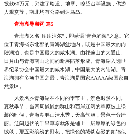
拨款60万元，兴建了暗道、地堡、瞭望台等设施，供游
人观赏等，南北均有公路到达鸟岛。
青海湖导游词 篇5
青海湖又名"库库淖尔"，即蒙语"青色的海"之意。它
位于青海省东北部的青海湖盆地内，既是中国最大的内
陆湖泊，也是中国最大的咸水湖。由祁连山的大通山、
日月山与青海南山之间的断层陷落形成。青海湖入选世
界纪录协会中国最大的咸水湖，中国最大的内陆湖。青
海湖拥有多项中国之最，青海湖是国家AAAAA级国家自
然景区。
风景名胜青海湖在不同的季节里，景色迥然不同。
夏秋季节，当四周巍巍的群山和西岸辽阔的草原披上绿
装的时候，青海湖畔山清水秀，天高气爽，景色十分绮
丽。辽阔起伏的千里草原就象是铺上一层厚厚的绿色的
绒毯，那五彩缤纷的野花，把绿色的绒毯点缀的如锦似