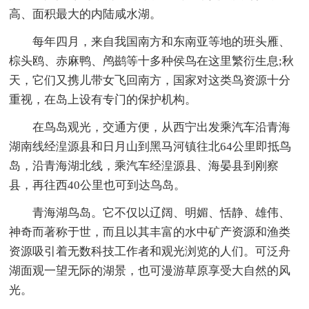
高、面积最大的内陆咸水湖。
每年四月，来自我国南方和东南亚等地的班头雁、
棕头鸥、赤麻鸭、鸬鹚等十多种侯鸟在这里繁衍生息;秋
天，它们又携儿带女飞回南方，国家对这类鸟资源十分
重视，在岛上设有专门的保护机构。
在鸟岛观光，交通方便，从西宁出发乘汽车沿青海
湖南线经湟源县和日月山到黑马河镇往北64公里即抵鸟
岛，沿青海湖北线，乘汽车经湟源县、海晏县到刚察
县，再往西40公里也可到达鸟岛。
青海湖鸟岛。它不仅以辽阔、明媚、恬静、雄伟、
神奇而著称于世，而且以其丰富的水中矿产资源和渔类
资源吸引着无数科技工作者和观光浏览的人们。可泛舟
湖面观一望无际的湖景，也可漫游草原享受大自然的风
光。