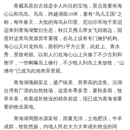
青藏高原自古就是令人向往的宝地，景点首要有海
心山和鸟岛。鸟岛，跨越湖面10米，素有“鸟儿王国”之
称，每年春天，大批的海鸟从印度、尼泊尔等地千里迢
迢来到青海湖繁衍生息，秋日又携儿带女飞回南边，国
度对这类鸟资源异常重视，在岛上设有专门掩护机构。
海心山又叫龙驹岛，面积约1平方公里，此处上、青水
秀，景致奇丽。以前人们在海心山上兴修了不少古刹和
衡宇，一些喇嘛岛上修行，不少牧人到岛上来放牧，“山
佛寺”已成为此地奇异景观。
青海湖瑰丽富足，盛产味美、营养高的湟鱼。沿湖
台湾有广漠的自然牧场，这里冬季多雪，夏秋多雨，牧
草丰美，有着成长牧业的精良前提，现已成为青海省重
要的牧业基地。
青海湖周围水源富裕，雨量充沛，土地肥沃，牛羊
成群，牧歌悠扬，内地人民在大力大举成长牧业的同