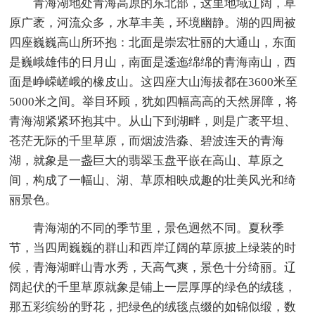
青海湖地处青海高原的东北部，这里地域辽阔，草
原广袤，河流众多，水草丰美，环境幽静。湖的四周被
四座巍巍高山所环抱：北面是崇宏壮丽的大通山，东面
是巍峨雄伟的日月山，南面是逶迤绵绵的青海南山，西
面是峥嵘嵯峨的橡皮山。这四座大山海拔都在3600米至
5000米之间。举目环顾，犹如四幅高高的天然屏障，将
青海湖紧紧环抱其中。从山下到湖畔，则是广袤平坦、
苍茫无际的千里草原，而烟波浩淼、碧波连天的青海
湖，就象是一盏巨大的翡翠玉盘平嵌在高山、草原之
间，构成了一幅山、湖、草原相映成趣的壮美风光和绮
丽景色。
青海湖的不同的季节里，景色迥然不同。夏秋季
节，当四周巍巍的群山和西岸辽阔的草原披上绿装的时
候，青海湖畔山青水秀，天高气爽，景色十分绮丽。辽
阔起伏的千里草原就象是铺上一层厚厚的绿色的绒毯，
那五彩缤纷的野花，把绿色的绒毯点缀的如锦似缎，数