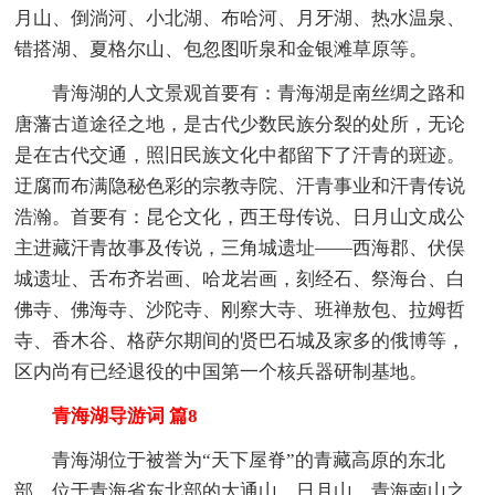
月山、倒淌河、小北湖、布哈河、月牙湖、热水温泉、
错搭湖、夏格尔山、包忽图听泉和金银滩草原等。
青海湖的人文景观首要有：青海湖是南丝绸之路和
唐藩古道途径之地，是古代少数民族分裂的处所，无论
是在古代交通，照旧民族文化中都留下了汗青的斑迹。
迂腐而布满隐秘色彩的宗教寺院、汗青事业和汗青传说
浩瀚。首要有：昆仑文化，西王母传说、日月山文成公
主进藏汗青故事及传说，三角城遗址——西海郡、伏俣
城遗址、舌布齐岩画、哈龙岩画，刻经石、祭海台、白
佛寺、佛海寺、沙陀寺、刚察大寺、班禅敖包、拉姆哲
寺、香木谷、格萨尔期间的贤巴石城及家多的俄博等，
区内尚有已经退役的中国第一个核兵器研制基地。
青海湖导游词 篇8
青海湖位于被誉为“天下屋脊”的青藏高原的东北
部，位于青海省东北部的大通山、日月山、青海南山之