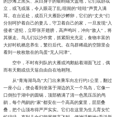
的沙滩上黑头、灰白身子的银鸥铺天盖地，它们或卧或
立，或飞或落，令人眼花了乱;喧闹的“哇哇”声贯入满
耳。在台近处，成百只大雁卧沙孵卵，它们的“丈夫”们
分别呵护着自己的妻儿，守卫着自己的家，一旦发现“入
侵者”进犯，立即张开翅膀，高声鸣叫，冲向“敌人”，将
其驱走。鸟儿们以沙作窝，抓紧阳光充足，食物丰富的
大好时机栖息养生，繁衍后代。在鸟群稀疏的空隙里会
看到一枚枚散在的鸟蛋“无人问津”。
空中，不时有列队的大雁或鸿鹅贴着湖面飞过，偶
而有天鹅或信天翁自由自在地翱翔。
从“青海湖鸟岛”大门出来乘车向左行约1公里，翻过
一座小山，便会看到坐落于湖边的又一个鸟岛，它像一
口倒扣于湖中的圆锅，顶部栖满了清一色黑压压的鸬
鹚，每个鸬鹚的“家”都安在一个高高的窠里，层层叠
叠，把个山顶布得严严实实。它们在这里为生儿育女忙