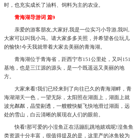
时，也充实成长了油料、饲料为主的农业。
青海湖导游词 篇9
亲爱的游客朋友,大家好,我是一位实习小导游,我叫,
大家可以叫我小马。请大家多多关照，并希望各位玩儿
的愉快!今天我就带着大家去美丽的青海湖。
青海湖位于青海省，距西宁市151公里处，又叫151
基地，也是三江源的源头，是一个既遥远又美丽的地
方。
大家来看!我们已经来到了向往已久的青海湖畔，青
海湖湖天一色，一望无际，太阳照在湖面上，湖面上就
波光粼粼，晶莹剔透，一艘艘快艇飞快地滑过湖面，远
处的雪山，白云清晰的展现在人们的眼前。
快看!那可爱的小湟鱼正在活蹦乱跳地嬉戏呢!湟鱼鱼
类资源十分丰富，很值得提及的是，这里产的冰鱼较为