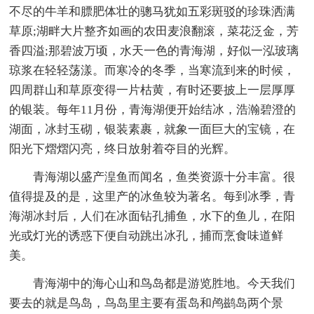
不尽的牛羊和膘肥体壮的骢马犹如五彩斑驳的珍珠洒满
草原;湖畔大片整齐如画的农田麦浪翻滚，菜花泛金，芳
香四溢;那碧波万顷，水天一色的青海湖，好似一泓玻璃
琼浆在轻轻荡漾。而寒冷的冬季，当寒流到来的时候，
四周群山和草原变得一片枯黄，有时还要披上一层厚厚
的银装。每年11月份，青海湖便开始结冰，浩瀚碧澄的
湖面，冰封玉砌，银装素裹，就象一面巨大的宝镜，在
阳光下熠熠闪亮，终日放射着夺目的光辉。
青海湖以盛产湟鱼而闻名，鱼类资源十分丰富。很
值得提及的是，这里产的冰鱼较为著名。每到冰季，青
海湖冰封后，人们在冰面钻孔捕鱼，水下的鱼儿，在阳
光或灯光的诱惑下便自动跳出冰孔，捕而烹食味道鲜
美。
青海湖中的海心山和鸟岛都是游览胜地。今天我们
要去的就是鸟岛，鸟岛里主要有蛋岛和鸬鹚岛两个景