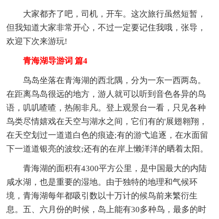
大家都齐了吧，司机，开车。这次旅行虽然短暂，
但我知道大家非常开心，不过一定要记住我哦，张导，
欢迎下次来游玩!
青海湖导游词 篇4
鸟岛坐落在青海湖的西北隅，分为一东一西两岛。
在距离鸟岛很远的地方，游人就可以听到音色各异的鸟
语，叽叽喳喳，热闹非凡。登上观景台一看，只见各种
鸟类尽情嬉戏在天空与湖水之间，它们有的'展翅翱翔，
在天空划过一道道白色的痕迹;有的游弋追逐，在水面留
下一道道银亮的波纹;还有的在岸上懒洋洋的晒着太阳。
青海湖的面积有4300平方公里，是中国最大的内陆
咸水湖，也是重要的湿地。由于独特的地理和气候环
境，青海湖每年都吸引数以十万计的候鸟前来繁衍生
息。五、六月份的时候，岛上能有30多种鸟，最多的时