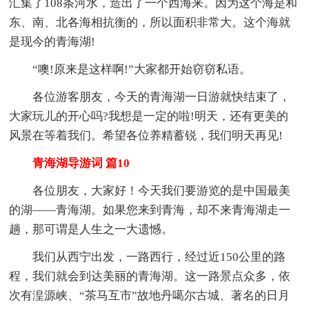
汇集了108条河水，造出了一个西海来。因为这个海是和
东、南、北各海相抗衡的，所以面积非常大。这个海就
是现今的青海湖!
“噢!原来是这样啊!”大家都开始窃窃私语。
各位游客朋友，今天的青海湖一日游就快结束了，
大家玩儿的开心吗?我想是一定的啦!明天，还有更美的
风景在等着我们。希望各位养精蓄锐，我们明天再见!
青海湖导游词 篇10
各位朋友，大家好！今天我们要游览的是中国最美
的湖——青海湖。如果您来到青海，却不来青海湖走一
趟，那可谓是人生之一大遗憾。
我们从西宁出发，一路西行，经过近150公里的路
程，我们就会到达美丽的青海湖。这一路景点众多，依
次有湟源峡、“茶马互市”故地丹噶尔古城、著名的日月