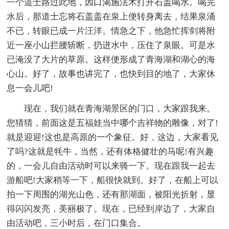
一个道士路过此地，因口渴施法术打开石盖喝水。喝完
水后，那道士忘将石盖盖在泉上便转身离去，结果泉涌
不已，转眼已成一片汪洋。情急之下，他急忙挥剑将附
近一座小山拦腰斩断，扔进水中，压住了泉眼。可是水
已淹没了大片的草原。这样便形成了青海湖和湖心的海
心山。好了，故事也讲完了，也快到目的地了，大家休
息一会儿吧!
现在，我们就在青海湖景区的门口，大家跟我来。
您猜猜，前面这是五福娃当中哪个吉祥物的雕像，对了!
就是迎迎!这也是高原的一个象征。好，这边，大家看见
了吗?这就是牦牛，当然，还有体格健壮的马呢!有兴趣
的，一会儿自由活动时可以来骑一下。现在跟我一起去
游船吧!大家稍等一下，船很快就到。好了，在船上可以
拍一下周围的湖光山色，还有那湖面，被阳光折射，显
得闪闪发亮，美丽极了。现在，已经到岸边了，大家自
由活动吧，三小时后，在门口集合。