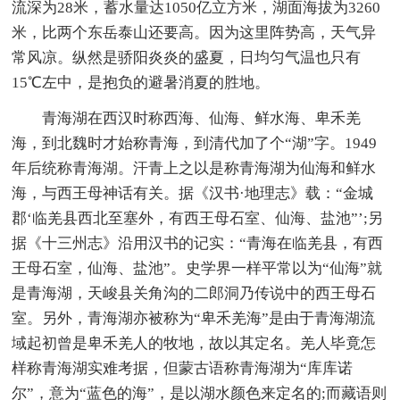
流深为28米，蓄水量达1050亿立方米，湖面海拔为3260
米，比两个东岳泰山还要高。因为这里阵势高，天气异
常风凉。纵然是骄阳炎炎的盛夏，日均匀气温也只有
15℃左中，是抱负的避暑消夏的胜地。
青海湖在西汉时称西海、仙海、鲜水海、卑禾羌
海，到北魏时才始称青海，到清代加了个“湖”字。1949
年后统称青海湖。汗青上之以是称青海湖为仙海和鲜水
海，与西王母神话有关。据《汉书·地理志》载：“金城
郡‘临羌县西北至塞外，有西王母石室、仙海、盐池”’;另
据《十三州志》沿用汉书的记实：“青海在临羌县，有西
王母石室，仙海、盐池”。史学界一样平常以为“仙海”就
是青海湖，天峻县关角沟的二郎洞乃传说中的西王母石
室。另外，青海湖亦被称为“卑禾羌海”是由于青海湖流
域起初曾是卑禾羌人的牧地，故以其定名。羌人毕竟怎
样称青海湖实难考据，但蒙古语称青海湖为“库库诺
尔”，意为“蓝色的海”，是以湖水颜色来定名的;而藏语则