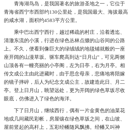
青海湖鸟岛，是我国著名的旅游圣地之一，它位于
青海省西宁市西部约130公里处，是我国最大、海拔最高
的咸水湖，面积约4583平方公里。
乘中巴出西宁西行，越过稀疏的村庄，沿着透迄、
清澈东流的小溪，行进在绿色丛林点缀的山谷间的公路
上。不久，便看到像巨大的绿绒绒的地毯铺就般的一座
座开阔的山漫草坂。驱车爬高到达“日月山”，可见两侧
山顶各有一幢亮丽的小亭阁，左为日亭，右为月亭。相
传文成公主由此进藏时，由于思念母亲，悲痛地将陪嫁
的镜子摔碎，后人为纪念文成公主，故建造此日、月二
亭。登上日月山，眺望远处，更为开阔的绿色草坂尽收
眼底，仿佛进入了绿色的海洋。
下了日月山，继续西行，偶有一片金黄色的油菜花
地或几间藏民彩帐，房屋镶在绿色草坂之间，在山坡、
屋前竖起的高杆上，五彩经幡随风飘拂。经幡又叫神