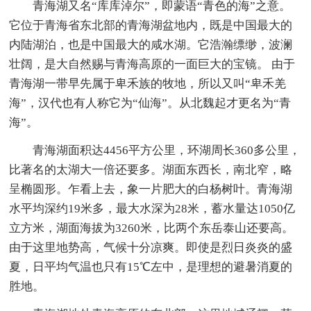
青海湖又名“库库淖尔”，即蒙语“青色的海”之意。
它位于青海省东北部的青海湖盆地内，既是中国最大的
内陆湖泊，也是中国最大的咸水湖。它浩瀚缥缈，波澜
壮阔，是大自然赐与青海高原的一面巨大的宝镜。 由于
青海湖一带早先属于卑禾族的牧地，所以又叫“卑禾羌
海”，汉代也有人称它为“仙海”。从北魏起才更名为“青
海”。
青海湖面积达4456平方公里，环湖周长360多公里，
比著名的太湖大一倍还要多。湖面东西长，南北窄，略
呈椭圆形。乍看上去，象一片肥大的白杨树叶。青海湖
水平均深约19米多，最大水深为28米，蓄水量达1050亿
立方米，湖面海拔为3260米，比两个东岳泰山还要高。
由于这里地势高，气候十分凉爽。即使是烈日炎炎的盛
夏，日平均气温也只有15℃左中，是理想的避暑消夏的
胜地。