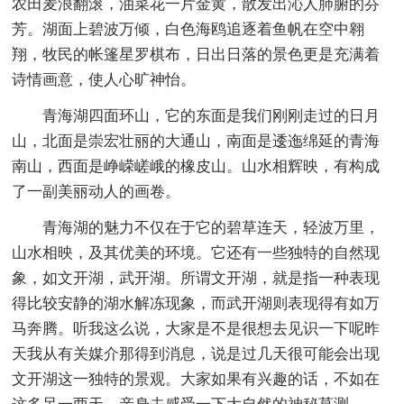
农田麦浪翻滚，油菜花一片金黄，散发出沁人肺腑的芬
芳。湖面上碧波万倾，白色海鸥追逐着鱼帆在空中翱
翔，牧民的帐篷星罗棋布，日出日落的景色更是充满着
诗情画意，使人心旷神怡。
青海湖四面环山，它的东面是我们刚刚走过的日月
山，北面是崇宏壮丽的大通山，南面是逶迤绵延的青海
南山，西面是峥嵘嵯峨的橡皮山。山水相辉映，有构成
了一副美丽动人的画卷。
青海湖的魅力不仅在于它的碧草连天，轻波万里，
山水相映，及其优美的环境。它还有一些独特的自然现
象，如文开湖，武开湖。所谓文开湖，就是指一种表现
得比较安静的湖水解冻现象，而武开湖则表现得有如万
马奔腾。听我这么说，大家是不是很想去见识一下呢昨
天我从有关媒介那得到消息，说是过几天很可能会出现
文开湖这一独特的景观。大家如果有兴趣的话，不如在