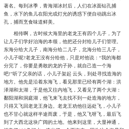
著名。每到冰季，青海湖冰封后，人们在冰面钻孔捕
鱼，水下的鱼儿在阳光或灯光的诱惑下便自动跳出冰
孔，捕而烹食味道鲜美。
相传啊，古时候大海里的老龙王有四个儿子，为了
让儿子们学好治海的本领，他把还分封给儿子们管理。
东海分给大儿子，南海分给二儿子，北海分给三儿子，
小儿子呢?老龙王没有分给他，只是对他说：“我的海都
分完了，你要是勇敢的龙的子孙，就自己造一个海
吧!”听了父亲的话，小儿子架起 云头，到处寻找造海的
地方。他先是沿着东海飞，看见那里已经有两个湖：洪
泽湖和太湖，于是他又往内地飞，又看见了两个大湖：
鄱阳湖和洞庭湖，他飞来飞去找不到一处造海的地方，
只得又飞回老龙王身边。老龙王劝他往远处飞，小儿子
也不甘心就这样半途而废，于是，他又飞呀飞，最后飞
到了大西北这块广阔的土地。他来到这里，大显神通，