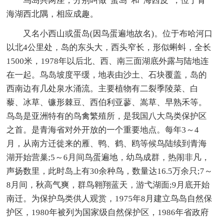
鸟岛共两座，分别叫做“蛋岛”和“海西皮”，位于青
海湖西北隅，相应成趣。
又名小西山或蛋岛(因鸟蛋遍地故名)。位于布哈河口
以北4公里处，岛的东头大，西头窄长，形似蝌蚪，全长
1500米，1978年以后北、西、南三面湖底外露与陆地连
在一起。鸟岛坡度平缓，地表由沙土、石块覆盖，岛的
西南边有几处泉水涌流。主要植物有二裂季陵菜、白
藜、冰草、镰形棘豆、西伯利亚蓼、嵩草、早熟禾等。
鸟岛是亚洲特有的鸟禽繁殖所，是我国八大鸟类保护区
之首。是青海省对外开放的一个重要地点。每年3～4
月，从南方迁徙来的雁、鸭、鹤、鸥等候鸟陆续到青海
湖开始营巢;5～6月间鸟蛋遍地，幼鸟成群，热闹非凡，
声扬数里，此时岛上有30余种鸟，数量达16.5万余只;7～
8月间，秋高气爽，群鸟翱翔蓝天，游弋湖面;9月底开始
南迁。为保护鸟类供人观赏，1975年8月建立鸟岛自然保
护区，1980年被列为国家级自然保护区，1986年省政府