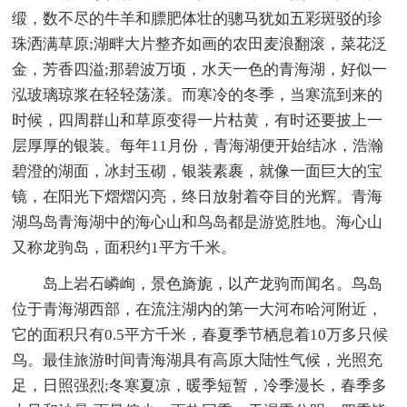
缎，数不尽的牛羊和膘肥体壮的骢马犹如五彩斑驳的珍
珠洒满草原;湖畔大片整齐如画的农田麦浪翻滚，菜花泛
金，芳香四溢;那碧波万顷，水天一色的青海湖，好似一
泓玻璃琼浆在轻轻荡漾。而寒冷的冬季，当寒流到来的
时候，四周群山和草原变得一片枯黄，有时还要披上一
层厚厚的银装。每年11月份，青海湖便开始结冰，浩瀚
碧澄的湖面，冰封玉砌，银装素裹，就像一面巨大的宝
镜，在阳光下熠熠闪亮，终日放射着夺目的光辉。青海
湖鸟岛青海湖中的海心山和鸟岛都是游览胜地。海心山
又称龙驹岛，面积约1平方千米。
岛上岩石嶙峋，景色旖旎，以产龙驹而闻名。鸟岛
位于青海湖西部，在流注湖内的第一大河布哈河附近，
它的面积只有0.5平方千米，春夏季节栖息着10万多只候
鸟。最佳旅游时间青海湖具有高原大陆性气候，光照充
足，日照强烈;冬寒夏凉，暖季短暂，冷季漫长，春季多