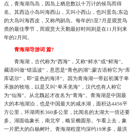
点，青海湖鸟岛，因岛上栖息数以十万计的候鸟而得
名。其西边小岛叫海西山，又叫小西山，也叫蛋岛;东边
的大岛叫海西皮，又称鸬鹚岛。每年的5至7月是观赏鸟
类的最佳季节，而观赏大天鹅最好时间则是在11月到来
年的2月间。
青海湖导游词 篇7
青海湖，古代称为“西海”，又称“鲜水”或“鲜海”。
藏语叫做“错温波”，意思是“青色的湖”;蒙古语称它为“库
库诺尔”，即“蓝色的海洋”。因为青海湖一带起初属于卑
禾族的牧地，以是又叫“卑禾羌海”，汉代也有人称它
为“仙海”。从北魏起才改名为“青海”。青海湖是中国最
大的本地湖泊，也是中国最大的咸水湖，面积达4456平
方公里，环湖周长360多公里，比闻名的太湖大一倍还要
多。湖面临象长，南北窄，略呈椭圆形。乍看上去，象
一片肥大的白杨树叶。青海湖程度均深约19米多，最洪