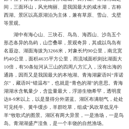
间，三面环山，风光绚丽、是我国最大的咸水湖，古称
西湖。景区以高原湖泊为主体，兼有草原、雪山、戈壁
等景观。
湖中有海心山、三块石、鸟岛、海西山、沙岛五个
形态各异的岛屿，山峦叠翠，景观奇异，其成以鸟岛有
名遐迩。湖面海拔为3266米，对象长约90公里，南北宽
约40公里，面积4635平方公里，而流域面积则比湖面大
10倍，有50条短河从三山的四周八方汇入，没有出海的
通路，因而又是我国最大的本地湖。青海湖蒙语叫“库诺
尔”，藏语叫“错温布”，也就是“青色的湖”的意思。青海
湖湖水含氧量少，含盐量最大，浮游生物希罕，透明度
达8-9米以上，以是显得分外湛蓝。湖区布满朝气，处处
可见牦牛、黄牛缓步，羊群吃草，组成“风吹草低见牛
羊”牧歌式的图景。湖区有两大异景，一是渔场，一是鸟
岛。青湖湖盛产湟鱼，是一个丰饶的自然渔场。