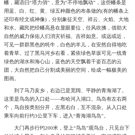
幡，藏语曰“塔力俏”，意为“不停地飘动”，这些幡条是
用蓝、白、红、黄、绿五种颜色的布条做的(有的幡条上
还印有经文或神像)，分别象征天空、祥云、火焰、大地
和水。藏民把经幡高悬在显眼要位，任风吹拂，借助大
自然的威力保佑人们消灾祈福、吉祥如意。或远或近，
可见一群群黑色的牦牛，白色的羊儿，在安然自得地吃
着青草。过了黑马河乡右看，紧依绿色草坂可见一线青
绿色的湖水和海心山，蓝色的天空飘着千姿百态的云
团，大自然把自己分割成美丽的空间，绘成一幅极美的
图画。
到了马乃亥乡，右边已是宽阔、平静的青海湖了。
这里是鸟岛的入口处——布哈河入湖口。鸟岛有左右两
个，鸟自按类别分开，左黑右白，互不混杂。从入口处
乘车向前行约3公里下车，进入“青海湖鸟岛”。
大门再步行约200米，登上“鸟岛”观鸟台，只见台下