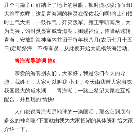
几个马蹄子正好踏上了地上的泉眼，顿时淡水喷涌而出!
大将军欢呼：这是青海湖的神灵在保佑我们啊!将士们顿
时士气大振，一鼓作气，歼灭叛军。雍正帝听闻后，大
为高兴，诏封灵显宣威青海湖，御赐神位，传驿站速转
青海，安放到海神庙内并诏于每年秋八月(农历七月十五
日)定期祭海，不得有误，从此便开始大规模祭海活动。
青海湖导游词 篇6
亲爱的游客朋友们，大家好，我是你们今天的导
游，我姓王，大家可以叫我 小王，今天由我带大家游览
我国最大的咸水湖——青海湖，一路上希望大家在互相
配合，并且玩的 愉快!
人们都说青海湖是地球的一滴眼泪，那么它到底有
多么的神奇呢?下面就由我为大家把湖的具体资料给大家
介绍一下。