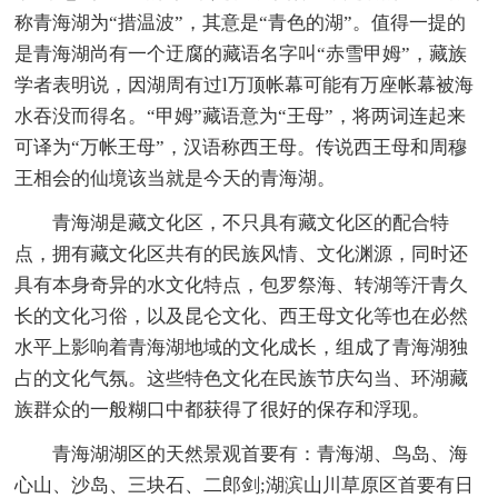
称青海湖为“措温波”，其意是“青色的湖”。值得一提的
是青海湖尚有一个迂腐的藏语名字叫“赤雪甲姆”，藏族
学者表明说，因湖周有过l万顶帐幕可能有万座帐幕被海
水吞没而得名。“甲姆”藏语意为“王母”，将两词连起来
可译为“万帐王母”，汉语称西王母。传说西王母和周穆
王相会的仙境该当就是今天的青海湖。
青海湖是藏文化区，不只具有藏文化区的配合特
点，拥有藏文化区共有的民族风情、文化渊源，同时还
具有本身奇异的水文化特点，包罗祭海、转湖等汗青久
长的文化习俗，以及昆仑文化、西王母文化等也在必然
水平上影响着青海湖地域的文化成长，组成了青海湖独
占的文化气氛。这些特色文化在民族节庆勾当、环湖藏
族群众的一般糊口中都获得了很好的保存和浮现。
青海湖湖区的天然景观首要有：青海湖、鸟岛、海
心山、沙岛、三块石、二郎剑;湖滨山川草原区首要有日