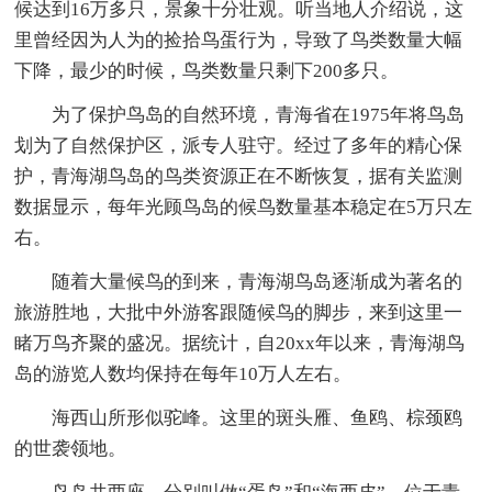
候达到16万多只，景象十分壮观。听当地人介绍说，这
里曾经因为人为的捡拾鸟蛋行为，导致了鸟类数量大幅
下降，最少的时候，鸟类数量只剩下200多只。
为了保护鸟岛的自然环境，青海省在1975年将鸟岛
划为了自然保护区，派专人驻守。经过了多年的精心保
护，青海湖鸟岛的鸟类资源正在不断恢复，据有关监测
数据显示，每年光顾鸟岛的候鸟数量基本稳定在5万只左
右。
随着大量候鸟的到来，青海湖鸟岛逐渐成为著名的
旅游胜地，大批中外游客跟随候鸟的脚步，来到这里一
睹万鸟齐聚的盛况。据统计，自20xx年以来，青海湖鸟
岛的游览人数均保持在每年10万人左右。
海西山所形似驼峰。这里的斑头雁、鱼鸥、棕颈鸥
的世袭领地。