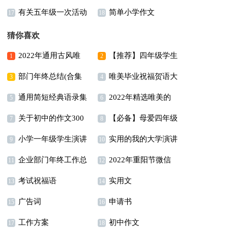
有关五年级一次活动
简单小学作文
作文300字7篇
作文四篇
17
18
作文汇编6篇
猜你喜欢
2022年通用古风唯
【推荐】四年级学生
1
2
部门年终总结(合集
唯美毕业祝福贺语大
美句子汇总96条
作文合集七篇
3
4
通用简短经典语录集
2022年精选唯美的
15篇)
全（精选60句）
5
6
关于初中的作文300
【必备】母爱四年级
合55句
句子合集66条
7
8
小学一年级学生演讲
实用的我的大学演讲
字合集六篇
作文集锦9篇
9
10
企业部门年终工作总
2022年重阳节微信
稿
稿三篇
11
12
考试祝福语
实用文
结
问候语
13
14
广告词
申请书
15
16
工作方案
初中作文
17
18