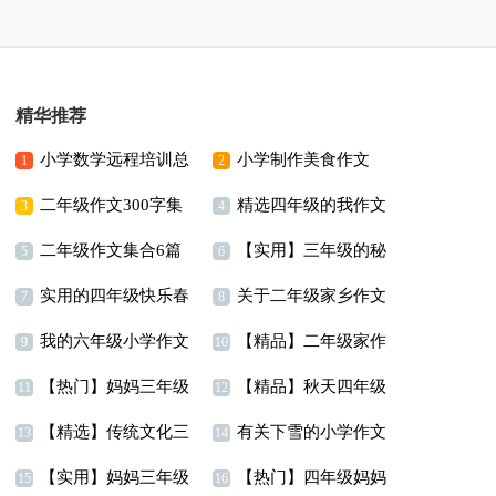
精华推荐
小学数学远程培训总
小学制作美食作文
1
2
二年级作文300字集
精选四年级的我作文
结
3
4
二年级作文集合6篇
【实用】三年级的秘
合8篇
300字七篇
5
6
实用的四年级快乐春
关于二年级家乡作文
密作文三篇
7
8
我的六年级小学作文
【精品】二年级家作
节作文三篇
合集八篇
9
10
【热门】妈妈三年级
【精品】秋天四年级
合集5篇
文合集九篇
11
12
【精选】传统文化三
有关下雪的小学作文
作文锦集五篇
的作文4篇
13
14
【实用】妈妈三年级
【热门】四年级妈妈
年级作文合集十篇
15
16