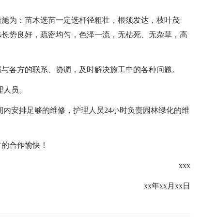
措施为：苗木选苗一定选杆径粗壮，根须发达，枝叶茂
选长势良好，疏密均匀，色泽一流，无枯死、无杂草，高
强与各方的联系、协调，及时解决施工中的各种问题。
理人员。
期内安排足够的维修，护理人员24小时负责园林绿化的维
方的合作愉快！
xxx
xx年xx月xx日