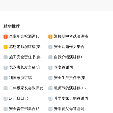
精华推荐
企业年会祝酒词10
迎接期中考试演讲稿
1
2
感恩老师演讲稿(集
安全话题作文集合
篇
3
4
施工安全责任书(集
自我介绍演讲稿15
锦15篇)
15篇
5
6
竞选班长发言稿(合
喜宴答谢词
合15篇)
篇
7
8
我国家演讲稿
安全生产责任书(集
集15篇)
9
10
二年级家长会教师发
教师节的演讲稿(15
合15篇)
11
12
庆元旦日记
升学宴家长的答谢词
言稿
篇)
13
14
安全责任书集合15
升学宴父母答谢词
15
16