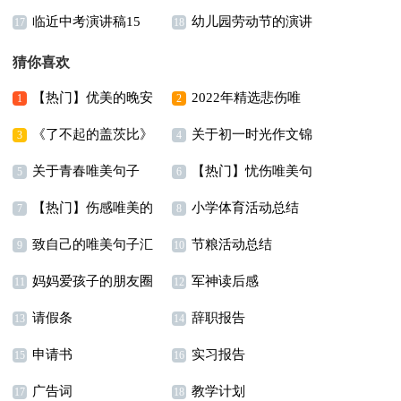
临近中考演讲稿15
幼儿园劳动节的演讲
篇
17
18
篇
稿
猜你喜欢
【热门】优美的晚安
2022年精选悲伤唯
1
2
《了不起的盖茨比》
关于初一时光作文锦
朋友圈问候语69句
美句子集锦98条
3
4
关于青春唯美句子
【热门】忧伤唯美句
读后感15篇
集8篇
5
6
【热门】伤感唯美的
小学体育活动总结
子锦集78句
7
8
致自己的唯美句子汇
节粮活动总结
句子摘录84条
9
10
妈妈爱孩子的朋友圈
军神读后感
编15篇
11
12
请假条
辞职报告
说说
13
14
申请书
实习报告
15
16
广告词
教学计划
17
18