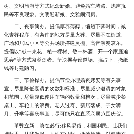
树、文明旅游等方式纪念新婚。避免婚车堵路、炮声扰
民等不良现象。文明迎新娘、文雅闹洞房。
二、丧事简办。提倡厚养薄葬，缩短下葬时间，减
化丧葬程序，有条件的地方尽量火葬。尽量不在街道、
广场和居民小区等公共场所搭建灵棚、高音演奏哀乐。
提倡以“献一束花、植一棵树、敬一杯酒、开一个家庭追
思会”等方式祭奠逝者。坚决摒弃设道场、搞占卜、撒纸
钱等封建陋习。
三、节俭操办。提倡节俭办理婚丧嫁娶等有关事
宜，尽量降低宴请的次数和标准，尽量减少邀请的对象
和范围，尽量降低使用车辆的数量和档次，尽量减少餐
桌上、车轮上的浪费。老人过寿、新居落成、子女满
月、升学等喜庆事宜，尽可能只在直系亲属范围庆贺。
革弊立新，势在必行;移风易俗，利国利民。让我们