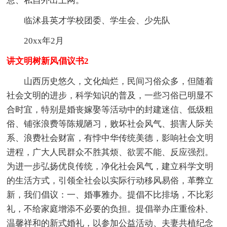
息、私自外出上网。
临沭县英才学校团委、学生会、少先队
20xx年2月
讲文明树新风倡议书2
山西历史悠久，文化灿烂，民间习俗众多，但随着
社会文明的进步，科学知识的普及，一些习俗已明显不
合时宜，特别是婚丧嫁娶等活动中的封建迷信、低级粗
俗、铺张浪费等陈规陋习，败坏社会风气、损害人际关
系、浪费社会财富，有悖中华传统美德，影响社会文明
进程，广大人民群众不胜其烦、欲罢不能、反应强烈。
为进一步弘扬优良传统，净化社会风气，建立科学文明
的生活方式，引领全社会以实际行动移风易俗，革弊立
新，我们倡议：一、婚事雅办。提倡不比排场，不比彩
礼，不给家庭增添不必要的负担。提倡举办庄重俭朴、
温馨祥和的新式婚礼，以参加公益活动、夫妻共植纪念