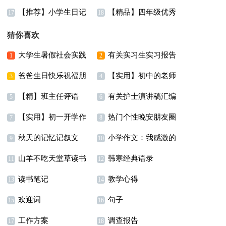
【推荐】小学生日记
【精品】四年级优秀
文8篇
笔记
17
18
作文锦集八篇
猜你喜欢
大学生暑假社会实践
有关实习生实习报告
1
2
爸爸生日快乐祝福朋
【实用】初中的老师
调查报告(汇编15篇)
范文集锦九篇
3
4
【精】班主任评语
有关护士演讲稿汇编
友圈大全（通用60句）
作文300字锦集6篇
5
6
【实用】初一开学作
热门个性晚安朋友圈
八篇
7
8
秋天的记忆记叙文
小学作文：我感激的
文300字三篇
35句精选
9
10
山羊不吃天堂草读书
韩寒经典语录
一个人
11
12
读书笔记
教学心得
心得8篇
13
14
欢迎词
句子
15
16
工作方案
调查报告
17
18