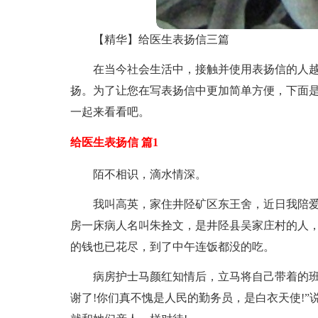
【精华】给医生表扬信三篇
在当今社会生活中，接触并使用表扬信的人
扬。为了让您在写表扬信中更加简单方便，下面是
一起来看看吧。
给医生表扬信 篇1
陌不相识，滴水情深。
我叫高英，家住井陉矿区东王舍，近日我陪
房一床病人名叫朱拴文，是井陉县吴家庄村的人
的钱也已花尽，到了中午连饭都没的吃。
病房护士马颜红知情后，立马将自己带着的班
谢了!你们真不愧是人民的勤务员，是白衣天使!