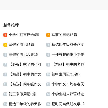
精华推荐
小学生期末评语(精
写事的日记15篇
1
2
寒假的周记15篇
精选四年级成长作文
选15篇)
3
4
寒假的周记合集15
一件有趣的事小学作
汇总十篇
5
6
【必备】家乡的小河
【精品】初中的老师
篇
文
7
8
【精品】初中的作文
初中生周记(15篇)
三年级作文300字四篇
作文三篇
9
10
【精选】四年级作文
小学作文：约会春天
300字锦集九篇
11
12
初三寒假周记6篇
小学生期末评语精选
300字集合5篇
13
14
精选二年级的春天作
把时间当做朋友读书
15篇
15
16