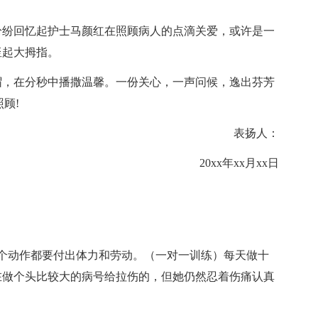
纷纷回忆起护士马颜红在照顾病人的点滴关爱，或许是一
竖起大拇指。
帽，在分秒中播撒温馨。一份关心，一声问候，逸出芬芳
顾!
表扬人：
20xx年xx月xx日
个动作都要付出体力和劳动。（一对一训练）每天做十
在做个头比较大的病号给拉伤的，但她仍然忍着伤痛认真