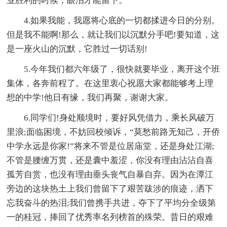
业胜利的时候，眼泪才能留下。
4.如果我能，我愿将心底的一切都揉进今日的分别。
但是我不能啊!那么，就让我们以沉默分手吧!要知道，这
是一座火山的沉默，它胜过一切话别!
5.今年我们都六年级了，很快就要毕业，离开这个班
集体，各奔前程了。在这里衷心祝愿大家都能够考上理
想的中学!他日有缘，我们再聚，谢谢大家。
6.同学们!身处顺境时，要好风凭借力，乘长风破万
里浪;面临困境，不妨回校倾诉，“莫愁前路无知己，开侨
中学永远是你家!”将来不管是位居庙堂，还是身处江湖;
不管是腰缠万贯，还是囊中羞涩，你没有理由沾沾自喜
孤芳自赏，也没有理由垂头丧气自暴自弃。因为在潭江
旁边的这块热土上我们曾留下了艰苦跋涉的痕迹，洒下
忘我奋斗的热泪;我们曾携手共进，夺下了平均分全级第
一的桂冠，捧回了优秀率名列榜首的殊荣。昔日的艰难