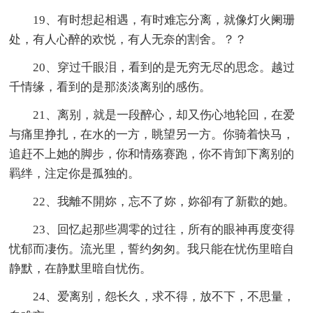
19、有时想起相遇，有时难忘分离，就像灯火阑珊
处，有人心醉的欢悦，有人无奈的割舍。？？
20、穿过千眼泪，看到的是无穷无尽的思念。越过
千情缘，看到的是那淡淡离别的感伤。
21、离别，就是一段醉心，却又伤心地轮回，在爱
与痛里挣扎，在水的一方，眺望另一方。你骑着快马，
追赶不上她的脚步，你和情殇赛跑，你不肯卸下离别的
羁绊，注定你是孤独的。
22、我離不開妳，忘不了妳，妳卻有了新歡的她。
23、回忆起那些凋零的过往，所有的眼神再度变得
忧郁而凄伤。流光里，誓约匆匆。我只能在忧伤里暗自
静默，在静默里暗自忧伤。
24、爱离别，怨长久，求不得，放不下，不思量，