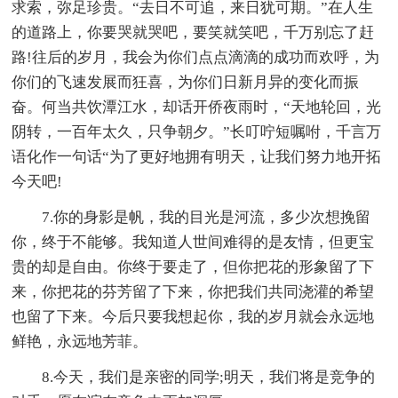
求索，弥足珍贵。“去日不可追，来日犹可期。”在人生
的道路上，你要哭就哭吧，要笑就笑吧，千万别忘了赶
路!往后的岁月，我会为你们点点滴滴的成功而欢呼，为
你们的飞速发展而狂喜，为你们日新月异的变化而振
奋。何当共饮潭江水，却话开侨夜雨时，“天地轮回，光
阴转，一百年太久，只争朝夕。”长叮咛短嘱咐，千言万
语化作一句话“为了更好地拥有明天，让我们努力地开拓
今天吧!
7.你的身影是帆，我的目光是河流，多少次想挽留
你，终于不能够。我知道人世间难得的是友情，但更宝
贵的却是自由。你终于要走了，但你把花的形象留了下
来，你把花的芬芳留了下来，你把我们共同浇灌的希望
也留了下来。今后只要我想起你，我的岁月就会永远地
鲜艳，永远地芳菲。
8.今天，我们是亲密的同学;明天，我们将是竞争的