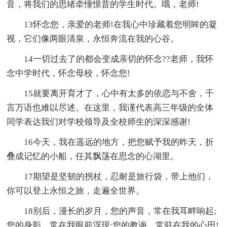
音，将我们的思绪牵憧憬昔的学生时代。哦，老师!
13怀念您，亲爱的老师!在我心中珍藏着您明眸的凝
视，它们像两眼清泉，永恒奔流在我的心谷。
14一切过去了的都会变成亲切的怀念??老师，我怀
念中学时代，怀念母校，怀念您!
15就要离开育才了，心中有太多的依恋与不舍，千
言万语也难以尽述。在这里，我谨代表高三年级的全体
同学表达我们对学校领导及全校师生的深深感谢!
16今天，我在遥远的地方，把您赋予我的昨天，折
叠成记忆的小船，任其飘荡在思念的心湖里。
17期望是坚韧的拐杖，忍耐是旅行袋，带上他们，
你可以登上永恒之旅，走遍全世界。
18别后，漫长的岁月，您的声音，常在我耳畔响起;
您的身影，常在我眼前浮现;您的教诲，常驻在我的心田!