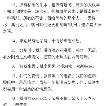
13、没有枯涩的泪水，也没有遗憾，离去的人根本
不知道那即将是一场告别。带着微笑远离，是最幸福的
一种离别。所有的不舍，留给等待的那个人。一天将
尽，离别之后，明日我们还会相见吗?明日，也许是天涯
之遥。
14、赠别只有七字诗，千万珍重慰相思。
15、分别时，我们没有流连的泪眼，相对，无语。
看夕阳透过文峰塔尖，把它的余晖洒在西清河畔。
16、昔我来思，桃李累累;今我往矣，杨柳依依。
17、我们的爱情，就像黑白的电影。我们的点滴，
昏暗中一幕幕流过。虽然一切都没有结局，但，我终生
都会用一种温柔的心情想你。
18、看庭前花开花落，荣辱不惊，望天上云卷云
舒，去留无意。