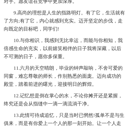
对手。愿友谊在竞争中更加深厚。
9.高尚的理想是人生的指路明灯。有了它，生活就有
了方向;有了它，内心就感到充实。迈开坚定的步伐，走
向既定的目标吧，同学们!
10.与你相识，我感到无比幸运，而能与你相知，我
倍感生命的充实，以前嬉笑相伴的日子我将深藏，以后
不可测的日子，愿你多保重。
11.六月的天空晴朗，毕业的钟声敲响，不舍可爱的
同窗，难忘尊敬的师长，作别熟悉的面庞。迈向成功的
殿堂，踏着前进的曙光，迎接明日的辉煌。
12.记忆想是倒在掌心的水，不论你摊开还是紧握，
终究还是会从指缝中一滴一滴流淌干净。
13.此情可待成追忆，只是当时已惘然!孤单不是与生
俱来，而是有你爱上一个人的那一刻开始。让一个人走