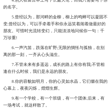
4.别人在留言本上写下长篇大论，而我只需要写下你
的名字。
5.曾经以为，那河畔的金柳，柳上的鸣蝉可以凝固不
变;曾经以为，可以手牵着手和你永远笑着闹着做最好的
朋友。可惜时光流转变幻，只能淡淡地问候你一句：千
万珍重!
6.一声汽笛，跌落在旷野;无限的惆怅与孤独，在别
离的那一刻，一齐从心头滋生。
7.不管未来有多遥远，成长的路上有你有我;不管相
逢在什么时候，我们是永远的朋友。
8.你的容貌如明月，你的心灵如水晶，它们缀在我的
心幕上，夜夜闪烁，熠熠生辉。
9.有一个学校，有一个班级，有一个团体;后来，有
一场考试，就这样散了。