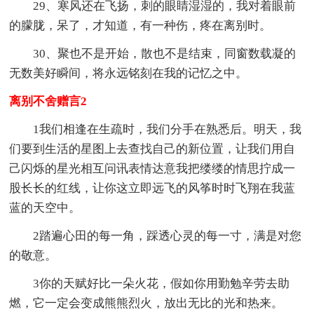
29、寒风还在飞扬，刺的眼睛湿湿的，我对着眼前
的朦胧，呆了，才知道，有一种伤，疼在离别时。
30、聚也不是开始，散也不是结束，同窗数载凝的
无数美好瞬间，将永远铭刻在我的记忆之中。
离别不舍赠言2
1我们相逢在生疏时，我们分手在熟悉后。明天，我
们要到生活的星图上去查找自己的新位置，让我们用自
己闪烁的星光相互问讯表情达意我把缕缕的情思拧成一
股长长的红线，让你这立即远飞的风筝时时飞翔在我蓝
蓝的天空中。
2踏遍心田的每一角，踩透心灵的每一寸，满是对您
的敬意。
3你的天赋好比一朵火花，假如你用勤勉辛劳去助
燃，它一定会变成熊熊烈火，放出无比的光和热来。