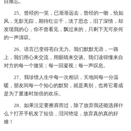
自难忘。
25、曾经的一笑，已渐渐远去，曾经的一吻，恰如
风，无影无踪，期待红尘千，淡了思念，旧了深情，却
发现我的心，你不曾看见，飘过来的，只剩下无可奈何
的一声清叹。
26、语言已变得苍白无力。我们默默无语，一路
上，我们用心来交流，用眼睛来交谈。我们读得懂来自
对方的每一个微笑；每一回凝视；每一声叹息。
27、我珍惜人生中每一次相识，天地间每一分温
暖，朋友间每一个知心的默契，就是离别，也将它看成
是为了重逢时加倍的欢乐。
28、如果注定要擦肩而过，除了放弃我还能选择什
么？打开手机发了短信，泪河绝堤，放弃真的真的好
难！