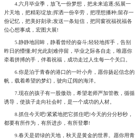
4.六月毕业季，放飞一份梦想，把未来追逐;拓展一
片天地，把精彩绽放;挥洒一份辛劳，把理想播种;留存一
份记忆，把美好刻录;发送一条短信，把同窗祝福祝福各
位心想事成，宏图大展!
5.静静地回眸，静看曾经的奋斗;轻轻地挥手，告别
昨日的懵懂;时光此刻难停留，毕业之际各自走，唯愿你
牵着拼搏的手，伴着祝福，成功走过人生每一个关口。
6.你是泊于青春的港口的一叶小舟，愿你扬起信念的
帆，载着希望的梦幻，驶向辽阔的海洋。
7.现在的孩子有一股傲劲，希望老师严加管教，循循
诱导，使孩子走向社会时，是一个成功的人材。
8.抓住今天吧!紧紧地把它抓住吧!今天的分分秒秒，
都要有所作为，有所进步，有所登攀!
9.春天是碧绿的天地，秋天是黄金的世界。愿你用青