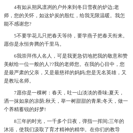
4有如从朔风凛冽的户外来到冬日雪夜的炉边;老
师，您的关怀，如这炉炭的殷红，给我无限温暖。我怎
能不感谢您?
5不要学花儿只把春天等待，要学燕子把春天衔来。
愿你是永恒奔腾的千里马。
6我崇拜伟人名人，可是我更急切地把我的敬意和赞
美献给一位一般的人??我的老师您。在我的心目中，您
是最严肃的父亲，又是最慈祥的妈妈;您是无名英雄，又
是教坛名师。
7愿你是一棵树：春天，吐一山淡淡的香味;夏天，
洒一抹如泉的凉荫;秋天，举一树甜甜的青果;冬天，做一
个养精蓄锐的好梦!
8三年的时光，一千多个日夜，弹指一挥间;三年的
沐浴，使我们汲取了育才精神的精华。在你们的教导