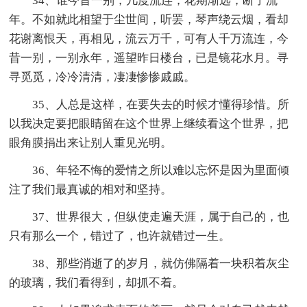
34、谁今昔一别，几度流连，花期渐远，断了流
年。不如就此相望于尘世间，听罢，琴声绕云烟，看却
花谢离恨天，再相见，流云万千，可有人千万流连，今
昔一别，一别永年，遥望昨日楼台，已是镜花水月。寻
寻觅觅，冷冷清清，凄凄惨惨戚戚。
35、人总是这样，在要失去的时候才懂得珍惜。所
以我决定要把眼睛留在这个世界上继续看这个世界，把
眼角膜捐出来让别人重见光明。
36、年轻不悔的爱情之所以难以忘怀是因为里面倾
注了我们最真诚的相对和坚持。
37、世界很大，但纵使走遍天涯，属于自己的，也
只有那么一个，错过了，也许就错过一生。
38、那些消逝了的岁月，就仿佛隔着一块积着灰尘
的玻璃，我们看得到，却抓不着。