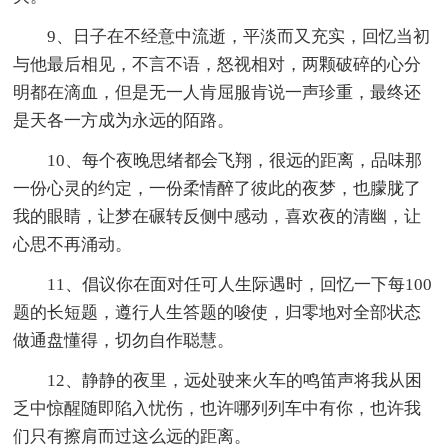
9、日子在不经意中流逝，平淡而又充实，回忆当初
与他最后相见，不言不语，怒视相对，两颗破碎的心分
明都在滴血，但是无一人肯屈服肯说一声珍重，最终还
是天各一方成为永远的陌路。
10、每个夜晚思绪都会飞翔，很远的距离，品味那
一份心灵的约定，一份柔情醉了彼此的夜梦，也朦胧了
我的眼睛，让梦在碾转反侧中感动，喜欢夜的清幽，让
心思不再涌动。
11、倡议你在面对任可人生际遇时，回忆一下每100
题的长短题，遵行人生答题的唆使，归零地对全部状态
做通盘懂得，切勿自作聪慧。
12、静静的夜里，远处驶来火车的鸣笛声将我从困
乏中惊醒随即陷入忧伤，也许哪列列车中有你，也许我
们只有擦肩而过这么远的距离。