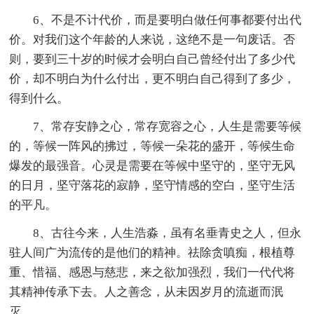
6、不是不计代价，而是要明白做任何事都要付出代
价。对我们这个年龄的人来说，这绝不是一句废话。否
则，要到三十岁的时候才会明白自己曾经付出了多少代
价，却不明白为什么付出，更不明白自己得到了多少，
得到什么。
7、常存安静之心，常存宽容之心，人生是需要等候
的，等候一阵风的拂过，等候一朵花的盛开，等候生命
爆发的最强音。心灵是需要在等候中坚守的，坚守无风
的日月，坚守落花的寂静，坚守情感的空白，坚守生活
的平凡。
8、古往今来，人生浩淼，虽有名垂青史之人，但永
驻人间广为流传的是他们的精神。祛除贪嗔痴，根植尊
重、惜福、感恩与慈悲，来之欲加强烈，我们一代代将
其精神传承下去。人之善念，从未因岁月的流逝而泯
灭。