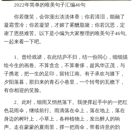
2022年简单的唯美句子汇编46句
你若微笑，会弥漫出淡淡体香；你若清泪，能融了
凝霜雪冷；你若凝望，才媚了雾醺脂黛；你若沉思，定
谢了恩慈难苦。以下是小编为大家整理的唯美句子46句,
一起来看一下吧。
1、曾经戏谑，在此结庐不归，结一份同心，细细描
绘今生的画卷。不算贪念，不算奢侈，趁风华正茂，与
子携老，把一生的足印，留转江南。有子承欢与膝下，
夕阳落暮，那归来的青石小巷里，一个转弯的瓦檐下，
有你相迎的笑脸。
2、此时，细雨又悄然落下。我便撑起手中的一把红
色花雨伞，继续前行。雨滴落在伞上，落在地上，落在
身边的树叶上，小草上，各种植物上，发出醉人的响
声。走在蒙蒙的夏雨里，撑一把雨伞，带着诗意的韵