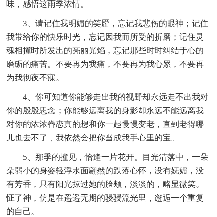
味，感悟这雨季浓情。
3、请记住我明媚的笑靥，忘记我悲伤的眼神；记住
我带给你的快乐时光，忘记因我而所受的折磨；记住灵
魂相撞时所发出的亮丽光焰，忘记那些时时纠结于心的
磨砺的痛苦。不要再为我痛，不要再为我心累，不要再
为我彻夜不寐。
4、你可知道你能够走出我的视野却永远走不出我对
你的殷殷思念；你能够远离我的身影却永远不能远离我
对你的浓浓眷恋真的想和你一起慢慢变老，直到老得哪
儿也去不了，我依然会把你当成我手心里的宝。
5、那季的撞见，恰逢一片花开。目光清落中，一朵
朵弱小的身姿轻浮水面翩然的跌落心怀，没有妩媚，没
有芳香，只有阳光掠过她的脸颊，淡淡的，略显微笑。
怔了神，仿是在遥遥无期的骎骎流光里，邂逅一个重复
的自己。