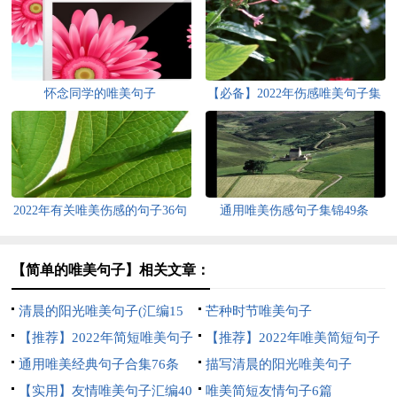
怀念同学的唯美句子
【必备】2022年伤感唯美句子集
锦69条
2022年有关唯美伤感的句子36句
通用唯美伤感句子集锦49条
【简单的唯美句子】相关文章：
清晨的阳光唯美句子(汇编15
芒种时节唯美句子
篇)
【推荐】2022年简短唯美句子
【推荐】2022年唯美简短句子
锦集55条
通用唯美经典句子合集76条
锦集70句
描写清晨的阳光唯美句子
【实用】友情唯美句子汇编40
唯美简短友情句子6篇