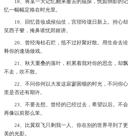
18、将某一天记忆翻来覆去的窥探，恍如倒影的记
忆一幅幅定格在时光里。
19、回忆昔妆成候仙仗，宫琐玲珑日新上。拊心却
笑西子颦，掩鼻谁忧郑姬谤。
20、曾经海枯石烂，抵不过好聚好散。用生命去诠
释你的逢场做戏。
21、秋天重叠的落叶，积累着我对你的思念，却飘
不走，吹不散。
22、不问你何以大发这寂寥困顿的时光，不问你心
里是否还有期许。
23、不要去想。曾经的已经过去，希望以后。不会
再像以前那么笨。
24、比翼双飞只剩我一人、你在别的世界寻到了更
美的光影。