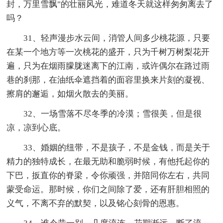
封，万里雪飘"的壮丽风光，难道冬天就这样匆匆离去了
吗？
31、轻声漫步水云间，消管人间多少桃花源，只要
在某一个地方等一次桃花的盛开，只为千树万树梨花开
遍，只为在烟雨朦胧迷离下的江南，或许偶尔在路过雨
巷的刹那，在油纸伞遮挡着的面容里换来片刻的凝视、
擦肩的邂逅，如烟火散去的美丽。
32、一场雪落不尽冬季的冷漠；雪很美，但是很
凉，凉到心底。
33、婚姻的纽带，不是孩子，不是金钱，而是关于
精力的独特成长，在最无助和脆弱时候，有他托起你的
下巴，扳直你的脊梁，令你顽强，并陪同你左右，共同
蒙受命运。那时候，你们之间除了爱，还有肝胆相照的
义气，不离不弃的默契，以及铭心刻骨的恩惠。