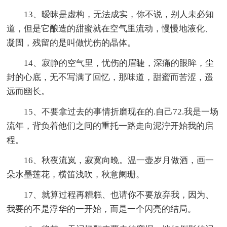
13、暧昧是虚构，无法成实，你不说，别人未必知
道，但是它酿造的甜蜜就在空气里流动，慢慢地液化、
凝固，残留的是叫做忧伤的晶体。
14、寂静的空气里，忧伤的眉睫，深痛的眼眸，尘
封的心底，无不写满了回忆，那味道，甜蜜而苦涩，遥
远而幽长。
15、不要拿过去的事情折磨现在的.自己72.我是一场
流年，背负着他们之间的重托一路走向泥泞开始我的启
程。
16、秋夜流岚，寂寞向晚。温一壶岁月做酒，画一
朵水墨莲花，横笛浅吹，秋意阑珊。
17、就算过程再糟糕、也请你不要放弃我，因为、
我要的不是浮华的一开始，而是一个闪亮的结局。